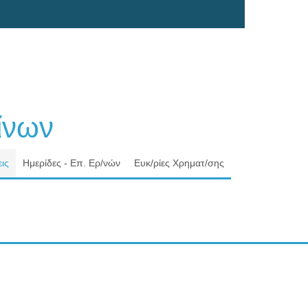
νων
ις
Ημερίδες - Επ. Ερ/νών
Ευκ/ρίες Χρηματ/σης