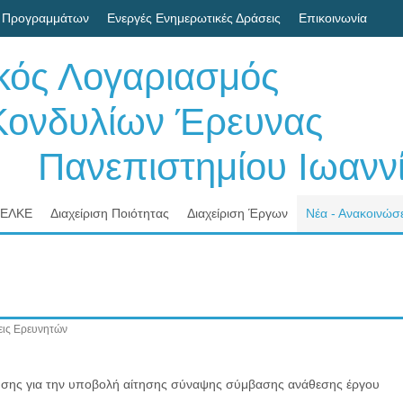
 Προγραμμάτων
Ενεργές Ενημερωτικές Δράσεις
Επικοινωνία
ικός Λογαριασμός
δυλίων Έρευνας
νεπιστημίου Ιωαννί
 ΕΛΚΕ
Διαχείριση Ποιότητας
Διαχείριση Έργων
Νέα - Ανακοινώσε
ις Ερευνητών
σης για την υποβολή αίτησης σύναψης σύμβασης ανάθεσης έργου