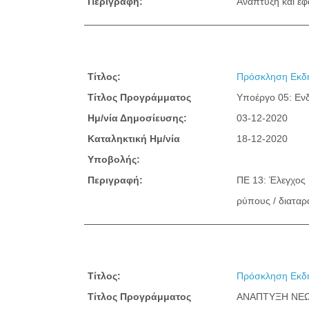
Περιγραφή:
Ανάπτυξη και εφ
Τίτλος:
Πρόσκληση Εκδή
Τίτλος Προγράμματος
Υποέργο 05: Εν
Ημ/νία Δημοσίευσης:
03-12-2020
Καταληκτική Ημ/νία
18-12-2020
Υποβολής:
Περιγραφή:
ΠΕ 13: Έλεγχος
ρύπους / διατα
Τίτλος:
Πρόσκληση Εκδή
Τίτλος Προγράμματος
ΑΝΑΠΤΥΞΗ ΝΕΩ