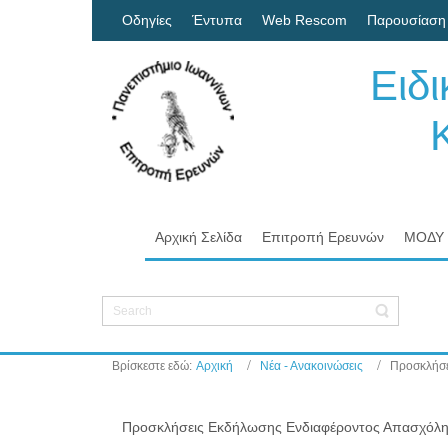
Οδηγίες
Έντυπα
Web Rescom
Παρουσίαση
Ειδ
Κον
Πα
Αρχική Σελίδα
Επιτροπή Ερευνών
ΜΟΔΥ
Βρίσκεστε εδώ:
Αρχική
Νέα - Ανακοινώσεις
Προσκλήσε
Προσκλήσεις Εκδήλωσης Ενδιαφέροντος Απασχόλη