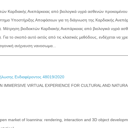
τών Καρδιακής Ανεπάρκειας από βιολογικά υγρά ασθενών προκειμένου
στημα Υποστήριξης Αποφάσεων για τη διάγνωση της Καρδιακής Ανεπάρ
. Μέτρηση βιοδεικτών Καρδιακής Ανεπάρκειας από βιολογικά υγρά ασθ
. Για το σκοπό αυτό εκτός από τις κλασικές μεθόδους, ενδέχεται να χρ
τιγονική ανίχνευση νανοσωμα...
λωσης Ενδιαφέροντος 48019/2020
AN IMMERSIVE VIRTUAL EXPERIENCE FOR CULTURAL AND NATURA
open market of Ioannina: rendering, interaction and 3D object develo