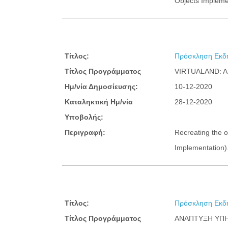
Objects Implemen
Τίτλος:
Πρόσκληση Εκδή
Τίτλος Προγράμματος
VIRTUALAND: 
Ημ/νία Δημοσίευσης:
10-12-2020
Καταληκτική Ημ/νία
28-12-2020
Υποβολής:
Περιγραφή:
Recreating the 
Implementation).
Τίτλος:
Πρόσκληση Εκδή
Τίτλος Προγράμματος
ΑΝΑΠΤΥΞΗ ΥΠΗ