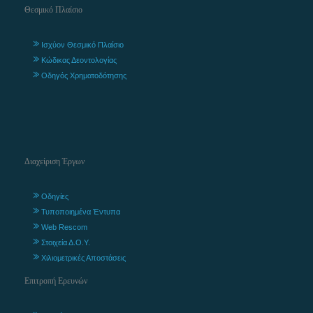
Θεσμικό Πλαίσιο
Ισχύον Θεσμικό Πλαίσιο
Κώδικας Δεοντολογίας
Οδηγός Χρηματοδότησης
Διαχείριση Έργων
Οδηγίες
Τυποποιημένα Έντυπα
Web Rescom
Στοιχεία Δ.Ο.Υ.
Χιλιομετρικές Αποστάσεις
Επιτροπή Ερευνών