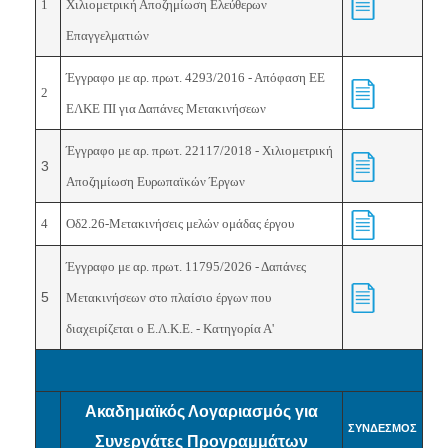
1
Χιλιομετρική Αποζημίωση Ελεύθερων
Επαγγελματιών
Έγγραφο με αρ. πρωτ.
4293/2016 - Απόφαση ΕΕ
2
ΕΛΚΕ ΠΙ για Δαπάνες Μετακινήσεων
Έγγραφο με αρ. πρωτ.
22117/2018 - Χιλιομετρική
3
Αποζημίωση Ευρωπαϊκών Έργων
4
Οδ2.26-Μετακινήσεις μελών ομάδας έργου
Έγγραφο με αρ. πρωτ. 11795
/2026 - Δαπάνες
5
Μετακινήσεων στο πλαίσιο έργων που
διαχειρίζεται ο Ε.Λ.Κ.Ε. - Κατηγορία Α'
Ακαδημαϊκός Λογαριασμός για
ΣΥΝΔΕΣΜΟΣ
Συνεργάτες Προγραμμάτων