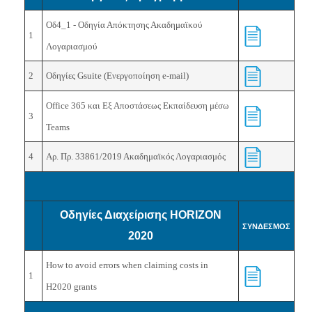
Οδ4_1 - Οδηγία Απόκτησης Ακαδημαϊκού
1
Λογαριασμού
2
Οδηγίες Gsuite (Ενεργοποίηση e-mail)
Office 365 και Εξ Αποστάσεως Εκπαίδευση μέσω
3
Teams
4
Αρ. Πρ. 33861/2019 Ακαδημαϊκός Λογαριασμός
Οδηγίες Διαχείρισης HORIZON
ΣΥΝΔΕΣΜΟΣ
2020
How to avoid errors when claiming costs in
1
H2020 grants