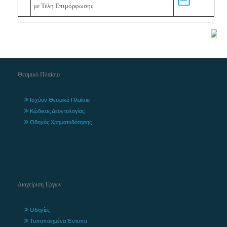
με Τέλη Επιμόρφωσης
Θεσμικό Πλαίσιο
Ισχύον Θεσμικό Πλαίσιο
Κώδικας Δεοντολογίας
Οδηγός Χρηματοδότησης
Διαχείριση Έργων
Οδηγίες
Τυποποιημένα Έντυπα