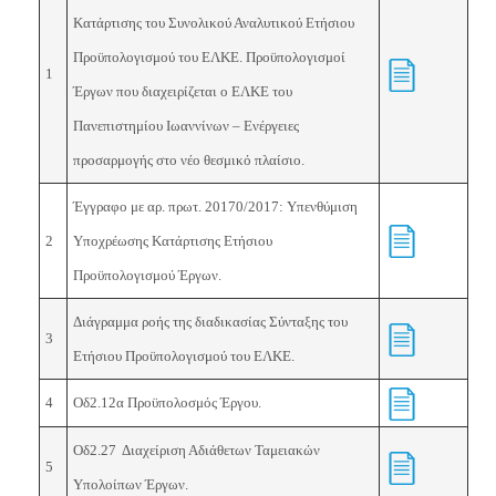
Κατάρτισης του Συνολικού Αναλυτικού Ετήσιου
Προϋπολογισμού του ΕΛΚΕ. Προϋπολογισμοί
1
Έργων που διαχειρίζεται ο ΕΛΚΕ του
Πανεπιστημίου Ιωαννίνων – Ενέργειες
προσαρμογής στο νέο θεσμικό πλαίσιο.
Έγγραφο με αρ. πρωτ.
20170/2017: Υπενθύμιση
2
Υποχρέωσης Κατάρτισης Ετήσιου
Προϋπολογισμού Έργων.
Διάγραμμα ροής της διαδικασίας Σύνταξης του
3
Ετήσιου Προϋπολογισμού του ΕΛΚΕ.
4
Οδ2.12α Προϋπολοσμός Έργου.
Οδ2.27 Διαχείριση Αδιάθετων Ταμειακών
5
Υπολοίπων Έργων.