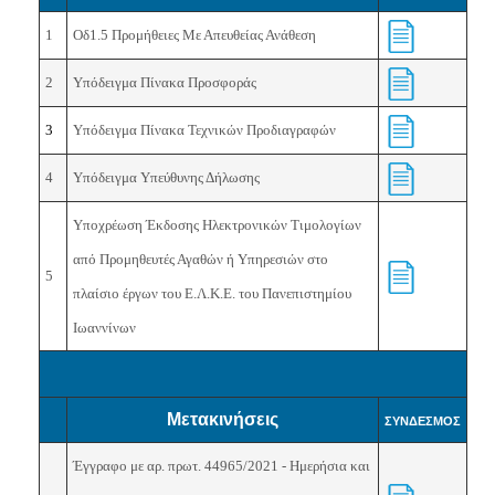
1
Οδ1.5 Προμήθειες Με Απευθείας Ανάθεση
2
Υπόδειγμα Πίνακα Προσφοράς
3
Υπόδειγμα Πίνακα Τεχνικών Προδιαγραφών
4
Υπόδειγμα Υπεύθυνης Δήλωσης
Υποχρέωση Έκδοσης Ηλεκτρονικών Τιμολογίων
από Προμηθευτές Αγαθών ή Υπηρεσιών στο
5
πλαίσιο έργων του Ε.Λ.Κ.Ε. του Πανεπιστημίου
Ιωαννίνων
Μετακινήσεις
ΣΥΝΔΕΣΜΟΣ
Έγγραφο με αρ. πρωτ.
44965/2021 - Ημερήσια και