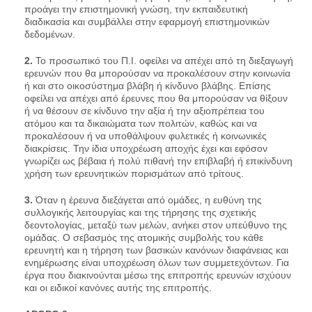
προάγει την επιστημονική γνώση, την εκπαιδευτική
διαδικασία και συμβάλλει στην εφαρμογή επιστημονικών
δεδομένων.
2.
Το προσωπικό του Π.Ι. οφείλει να απέχει από τη διεξαγωγή
ερευνών που θα μπορούσαν να προκαλέσουν στην κοινωνία
ή και στο οικοσύστημα βλάβη ή κίνδυνο βλάβης. Επίσης
οφείλει να απέχει από έρευνες που θα μπορούσαν να θίξουν
ή να θέσουν σε κίνδυνο την αξία ή την αξιοπρέπεια του
ατόμου και τα δικαιώματα των πολιτών, καθώς και να
προκαλέσουν ή να υποθάλψουν φυλετικές ή κοινωνικές
διακρίσεις. Την ίδια υποχρέωση αποχής έχει και εφόσον
γνωρίζει ως βέβαια ή πολύ πιθανή την επιβλαβή ή επικίνδυνη
χρήση των ερευνητικών πορισμάτων από τρίτους.
3.
Όταν η έρευνα διεξάγεται από ομάδες, η ευθύνη της
συλλογικής λειτουργίας και της τήρησης της σχετικής
δεοντολογίας, μεταξύ των μελών, ανήκει στον υπεύθυνο της
ομάδας. Ο σεβασμός της ατομικής συμβολής του κάθε
ερευνητή και η τήρηση των βασικών κανόνων διαφάνειας και
ενημέρωσης είναι υποχρέωση όλων των συμμετεχόντων. Για
έργα που διακινούνται μέσω της επιτροπής ερευνών ισχύουν
και οι ειδικοί κανόνες αυτής της επιτροπής.