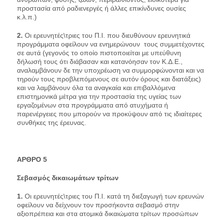
προστασία από ραδιενεργές ή άλλες επικίνδυνες ουσίες
κ.λ.π.)
2.
Οι ερευνητές\τριες του Π.Ι. που διευθύνουν ερευνητικά
προγράμματα οφείλουν να ενημερώνουν τους συμμετέχοντες
σε αυτά (γεγονός το οποίο πιστοποιείται με υπεύθυνη
δήλωσή τους ότι διάβασαν και κατανόησαν τον Κ.Δ.Ε.,
αναλαμβάνουν δε την υποχρέωση να συμμορφώνονται και να
τηρούν τους προβλεπόμενους σε αυτόν όρους και διατάξεις)
και να λαμβάνουν όλα τα αναγκαία και επιβαλλόμενα
επιστημονικά μέτρα για την προστασία της υγείας των
εργαζομένων στα προγράμματα από ατυχήματα ή
παρενέργειες που μπορούν να προκύψουν από τις ιδιαίτερες
συνθήκες της έρευνας.
AΡΘΡΟ 5
Σεβασμός δικαιωμάτων τρίτων
1.
Οι ερευνητές\τριες του Π.Ι. κατά τη διεξαγωγή των ερευνών
οφείλουν να δείχνουν τον προσήκοντα σεβασμό στην
αξιοπρέπεια και στα ατομικά δικαιώματα τρίτων προσώπων