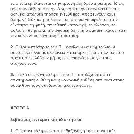
τα οποία εμπλέκονται στην ερευνητική δραστηριότητα. Ιδίως
οφείλουν σεβασμό στην ιδιωτική και την οικογενειακή τους
ζωή, και απόλυτη τήρηση εχεμύθειας. Αποφεύγουν κάθε
δυσμενή διάκριση πολιτών που μπορεί να οφείλεται στην
εθνότητα, τη φυλή, την εθνική καταγωγή, τη γλώσσα, το
φύλο, τη θρησκεία, την ιδιωτική ζωή, τη σωματική ικανότητα ή
την κοινωνικοοικονομική κατάσταση.
2.
Οι ερευνητές\τριες του Π.Ι. οφείλουν να ενημερώνουν
συνοπτικά αλλά με ειλικρίνεια και επάρκεια τους πολίτες που
πρόκειται να λάβουν μέρος στις έρευνές τους για τους
στόχους τους.
3.
Γενικά οι ερευνητές\τριες του Π.Ι. αποδέχονται ότι η
επιστημονική ευθύνη και η κοινωνική ευθύνη απέναντι στους
συνανθρώπους συνδέονται αναπόσπαστα.
AΡΘΡΟ 6
Σεβασμός
πνευματικής
ιδιοκτησίας
1.
Οι ερευνητές\τριες κατά τη διεξαγωγή της ερευνητικής