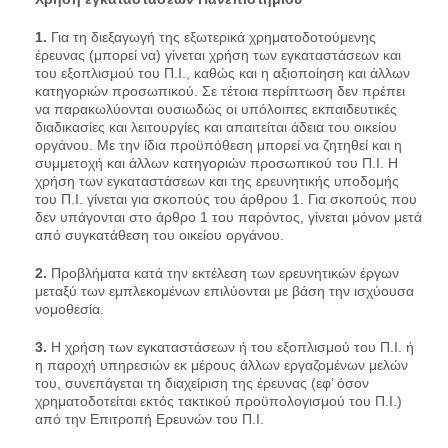
1.
Για τη διεξαγωγή της εξωτερικά χρηματοδοτούμενης
έρευνας (μπορεί να) γίνεται χρήση των εγκαταστάσεων και
του εξοπλισμού του Π.Ι., καθώς και η αξιοποίηση και άλλων
κατηγοριών προσωπικού. Σε τέτοια περίπτωση δεν πρέπει
να παρακωλύονται ουσιωδώς οι υπόλοιπες εκπαιδευτικές
διαδικασίες και λειτουργίες και απαιτείται άδεια του οικείου
οργάνου. Με την ίδια προϋπόθεση μπορεί να ζητηθεί και η
συμμετοχή και άλλων κατηγοριών προσωπικού του Π.Ι. Η
χρήση των εγκαταστάσεων και της ερευνητικής υποδομής
του Π.Ι. γίνεται για σκοπούς του άρθρου 1. Για σκοπούς που
δεν υπάγονται στο άρθρο 1 του παρόντος, γίνεται μόνον μετά
από συγκατάθεση του οικείου οργάνου.
2.
Προβλήματα κατά την εκτέλεση των ερευνητικών έργων
μεταξύ των εμπλεκομένων επιλύονται με βάση την ισχύουσα
νομοθεσία.
3.
Η χρήση των εγκαταστάσεων ή του εξοπλισμού του Π.Ι. ή
η παροχή υπηρεσιών εκ μέρους άλλων εργαζομένων μελών
του, συνεπάγεται τη διαχείριση της έρευνας (εφ’ όσον
χρηματοδοτείται εκτός τακτικού προϋπολογισμoύ του Π.Ι.)
από την Επιτροπή Ερευνών του Π.Ι.