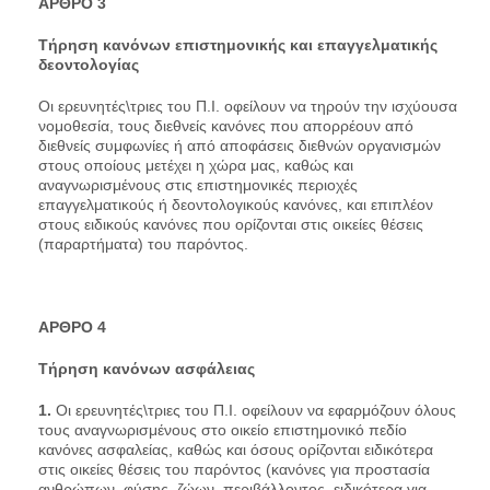
AΡΘΡΟ 3
Τήρηση κανόνων επιστημονικής και επαγγελματικής
δεοντολογίας
Οι ερευνητές\τριες του Π.Ι. οφείλουν να τηρούν την ισχύουσα
νομοθεσία, τους διεθνείς κανόνες που απορρέουν από
διεθνείς συμφωνίες ή από αποφάσεις διεθνών οργανισμών
στους οποίους μετέχει η χώρα μας, καθώς και
αναγνωρισμένους στις επιστημονικές περιοχές
επαγγελματικούς ή δεοντολογικούς κανόνες, και επιπλέον
στους ειδικούς κανόνες που ορίζονται στις οικείες θέσεις
(παραρτήματα) του παρόντος.
AΡΘΡΟ 4
Τήρηση κανόνων ασφάλειας
1.
Οι ερευνητές\τριες του Π.Ι. οφείλουν να εφαρμόζουν όλους
τους αναγνωρισμένους στο οικείο επιστημονικό πεδίο
κανόνες ασφαλείας, καθώς και όσους ορίζονται ειδικότερα
στις οικείες θέσεις του παρόντος (κανόνες για προστασία
ανθρώπων, φύσης, ζώων, περιβάλλοντος, ειδικότερα για