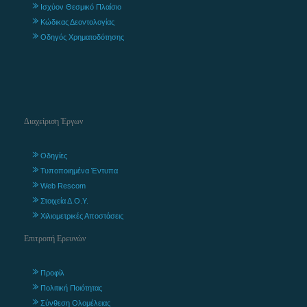
Ισχύον Θεσμικό Πλαίσιο
Κώδικας Δεοντολογίας
Οδηγός Χρηματοδότησης
Διαχείριση Έργων
Οδηγίες
Τυποποιημένα Έντυπα
Web Rescom
Στοιχεία Δ.Ο.Υ.
Χιλιομετρικές Αποστάσεις
Επιτροπή Ερευνών
Προφίλ
Πολιτική Ποιότητας
Σύνθεση Ολομέλειας