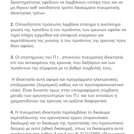
δραστηριότητας οφείλουν να λαμβάνουν υπόψη τους και να
μη θίγουν καθ’ οιονδήποτε τρόπο δικαιώματα πνευματικής
ιδιοκτησίας τρίτων.
2.
Οποιοδήποτε πρόσωπο λαμβάνει επίσημα ή ανεπίσημα
γνώση της προόδου ή του προϊόντος των ερευνών οφείλει να
τηρεί πλήρη εχεμύθεια και αποφυγή ενεργειών για
εκμετάλλευση της γνώσης ή του προϊόντος της έρευνας προς
ίδιον όφελος.
3.
Οι επιστήμονες του Π.Ι., αποκτούν πνευματική ιδιοκτησία,
επί του αντικειμένου της έρευνας που διεξάγουν και των
προϊόντων της σύμφωνα με το βαθμό συμβολής τους
.
Η ιδιοκτησία αυτή αφορά και προγράμματα ηλεκτρονικής
επεξεργασίας (λογισμικό) καθώς και το προπαρασκευαστικό
υλικό. Είναι δυνατόν όμως στην υπογραφόμενη σύμβαση
μεταξύ των ερευνητών\τριών του Π.Ι. και των εντολέων ή
χρηματοδοτών της έρευνας να ορίζεται διαφορετικά.
4.
Η πνευματική ιδιοκτησία περιλαμβάνει το δικαίωμα
εκμετάλλευσης του ερευνητικού έργου (περιουσιακό
δικαίωμα) και το δικαίωμα της προστασίας του προσωπικού
δεσμού με αυτό (ηθικό δικαίωμα), όπως τα δικαιώματα αυτά
αναλύονται στα άρθρα 3 και 4 του Ν.2121/1993 «Πνευματική