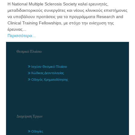
Η National Multiple Sclerosis Society καλεί ερευνητές,
μεταδιδακτορικούς συνεργάτες και νέους κλινικούς επιστήμονες
να υποβάλουν προτάσεις για τα προγράμματα Research and
Clinical Training Fellowships, με στόχο την ενίσχυση της
έρευνας...
Περισσότερα...
Θεσμικό Πλαίσιο
Ισχύον Θεσμικό Πλαίσιο
Κώδικας Δεοντολογίας
Οδηγός Χρηματοδότησης
Διαχείριση Έργων
Οδηγίες