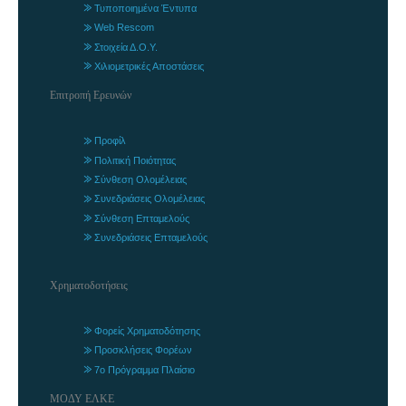
Τυποποιημένα Έντυπα
Web Rescom
Στοιχεία Δ.Ο.Υ.
Χιλιομετρικές Αποστάσεις
Επιτροπή Ερευνών
Προφίλ
Πολιτική Ποιότητας
Σύνθεση Ολομέλειας
Συνεδριάσεις Ολομέλειας
Σύνθεση Επταμελούς
Συνεδριάσεις Επταμελούς
Χρηματοδοτήσεις
Φορείς Χρηματοδότησης
Προσκλήσεις Φορέων
7ο Πρόγραμμα Πλαίσιο
ΜΟΔΥ ΕΛΚΕ