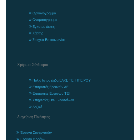
Οργανόγραμμα
Ονοματόγραμμα
Εγκαταστάσεις
Χάρτης
Στοιχεία Επικοινωνίας
Χρήσιμοι Σύνδεσμοι
Παλιά Ιστοσελίδα ΕΛΚΕ ΤΕΙ ΗΠΕΙΡΟΥ
Επιτροπές Ερευνών ΑΕΙ
Επιτροπές Ερευνών ΤΕΙ
Υπηρεσίες Παν. Ιωαννίνων
Λεξικά
Διαχείριση Ποιότητας
Έρευνα Συνεργατών
Έρευνα Φορέων