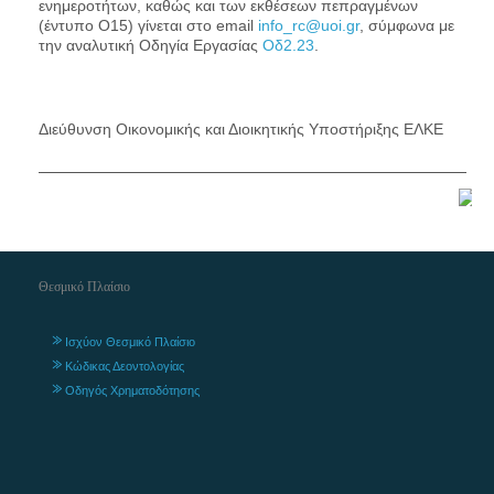
ενημεροτήτων, καθώς και των εκθέσεων πεπραγμένων
(έντυπο Ο15) γίνεται στο email
info_rc@uoi.gr
, σύμφωνα με
την αναλυτική Οδηγία Εργασίας
Οδ2.23
.
Διεύθυνση Οικονομικής και Διοικητικής Υποστήριξης ΕΛΚΕ
Θεσμικό Πλαίσιο
Ισχύον Θεσμικό Πλαίσιο
Κώδικας Δεοντολογίας
Οδηγός Χρηματοδότησης