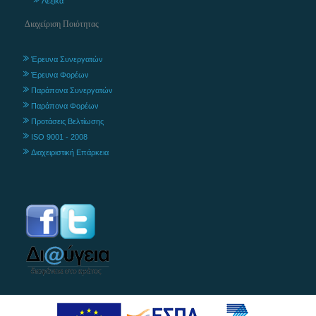
Λεξικά
Διαχείριση Ποιότητας
Έρευνα Συνεργατών
Έρευνα Φορέων
Παράπονα Συνεργατών
Παράπονα Φορέων
Προτάσεις Βελτίωσης
ISO 9001 - 2008
Διαχειριστική Επάρκεια