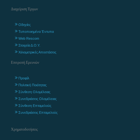
Διαχείριση Έργων
Οδηγίες
Τυποποιημένα Έντυπα
Web Rescom
Στοιχεία Δ.Ο.Υ.
Χιλιομετρικές Αποστάσεις
Επιτροπή Ερευνών
Προφίλ
Πολιτική Ποιότητας
Σύνθεση Ολομέλειας
Συνεδριάσεις Ολομέλειας
Σύνθεση Επταμελούς
Συνεδριάσεις Επταμελούς
Χρηματοδοτήσεις