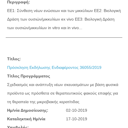
Περιγραφή:
ΕΕ1: Σύνθεση νέων ενώσεων και των μικκύλιων ΕΕ2: Βιολογική
Δράση των ουσιών/μικκυλίων ex vivo ΕΕ3: Βιολογική Δράση
των ουσιών/μικκυλίων in vitro και in vivo...
Τίτλος:
Πρόσκληση Εκδήλωσης Ενδιαφέροντος 36055/2019
Τίτλος Προγράμματος
Σχεδιασμός και ανάπτυξη νέων σκευασμάτων με βάση φυσικά
προϊόντα ως πρόσθετα σε θεραπευτικούς φακούς επαφής για
τη θεραπεία της μικροβιακής κερατίτιδας
Ημ/νία Δημοσίευσης:
02-10-2019
Καταληκτική Ημ/νία
17-10-2019
Υποβολής: