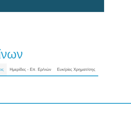
νων
ις
Ημερίδες - Επ. Ερ/νών
Ευκ/ρίες Χρηματ/σης