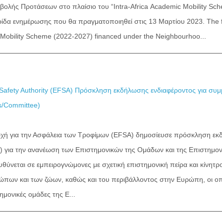
λής Προτάσεων στο πλαίσιο του “Intra-Africa Academic Mobility Sch
ίδα ενημέρωσης που θα πραγματοποιηθεί στις 13 Μαρτίου 2023. The firs
 Mobility Scheme (2022-2027) financed under the Neighbourhoo...
afety Authority (EFSA) Πρόσκληση εκδήλωσης ενδιαφέροντος για συμ
ls/Committee)
χή για την Ασφάλεια των Τροφίμων (EFSA) δημοσίευσε πρόσκληση εκδ
 για την ανανέωση των Επιστημονικών της Ομάδων και της Επιστημον
ύνεται σε εμπειρογνώμονες με σχετική επιστημονική πείρα και κίνητ
ώπων και των ζώων, καθώς και του περιβάλλοντος στην Ευρώπη, οι οπο
ημονικές ομάδες της E...