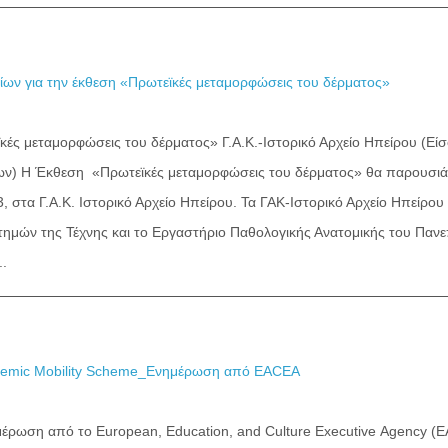
ίων για την έκθεση «Πρωτεϊκές μεταμορφώσεις του δέρματος»
ές μεταμορφώσεις του δέρματος» Γ.Α.Κ.-Ιστορικό Αρχείο Ηπείρου (Ε
ν) Η Έκθεση «Πρωτεϊκές μεταμορφώσεις του δέρματος» θα παρουσιάζε
, στα Γ.Α.Κ. Ιστορικό Αρχείο Ηπείρου. Τα ΓΑΚ-Ιστορικό Αρχείο Ηπείρου
τημών της Τέχνης και το Εργαστήριο Παθολογικής Ανατομικής του Παν
..
cademic Mobility Scheme_Ενημέρωση από EACEA
μέρωση από το European, Education, and Culture Executive Agency (E