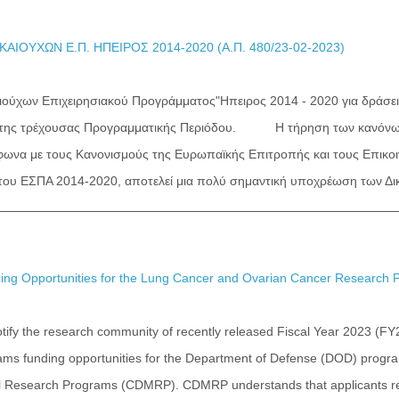
ΑΙΟΥΧΩΝ Ε.Π. ΗΠΕΙΡΟΣ 2014-2020 (Α.Π. 480/23-02-2023)
ούχων Επιχειρησιακού Προγράμματος"Ηπειρος 2014 - 2020 για δράσει
 της τρέχουσας Προγραμματικής Περιόδου. Η τήρηση των κανόνων
φωνα με τους Κανονισμούς της Ευρωπαϊκής Επιτροπής και τους Επικο
ου ΕΣΠΑ 2014-2020, αποτελεί μια πολύ σημαντική υποχρέωση των Δι
g Opportunities for the Lung Cancer and Ovarian Cancer Research 
notify the research community of recently released Fiscal Year 2023 
ms funding opportunities for the Department of Defense (DOD) progr
l Research Programs (CDMRP). CDMRP understands that applicants r