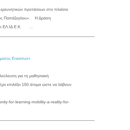
 ερευνητικών προτάσεων στο πλαίσιο
ωρος Παπάζογλου». Η Δράση
το ΕΛ.ΙΔ.Ε.Κ. ...
άμματος Erasmus+
βούλευση για τη μαθησιακή
χει επιλέξει 150 άτομα ώστε να λάβουν
y-for-learning-mobility-a-reality-for-