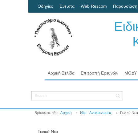
Οδηγίες
Έντυπα
Web Rescom
Παρουσίαση
Ειδ
Κον
Πα
Αρχική Σελίδα
Επιτροπή Ερευνών
ΜΟΔΥ
Βρίσκεστε εδώ:
Αρχική
Νέα - Ανακοινώσεις
Γενικά Νέα
Γενικά Νέα