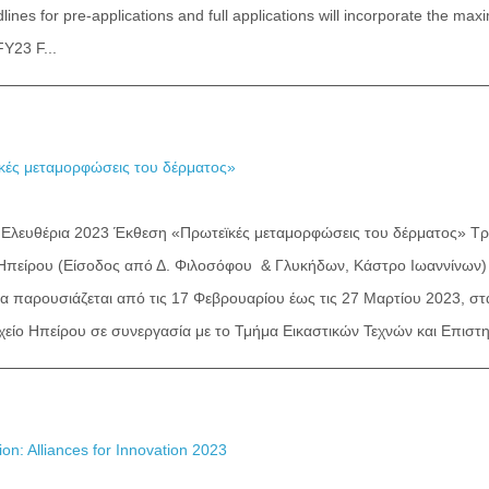
ines for pre-applications and full applications will incorporate the maxi
Y23 F...
κές μεταμορφώσεις του δέρματος»
λευθέρια 2023 Έκθεση «Πρωτεϊκές μεταμορφώσεις του δέρματος» Τρί
ο Ηπείρου (Είσοδος από Δ. Φιλοσόφου & Γλυκήδων, Κάστρο Ιωαννίνων
α παρουσιάζεται από τις 17 Φεβρουαρίου έως τις 27 Μαρτίου 2023, στα
χείο Ηπείρου σε συνεργασία με το Τμήμα Εικαστικών Τεχνών και Επιστη
ion: Alliances for Innovation 2023