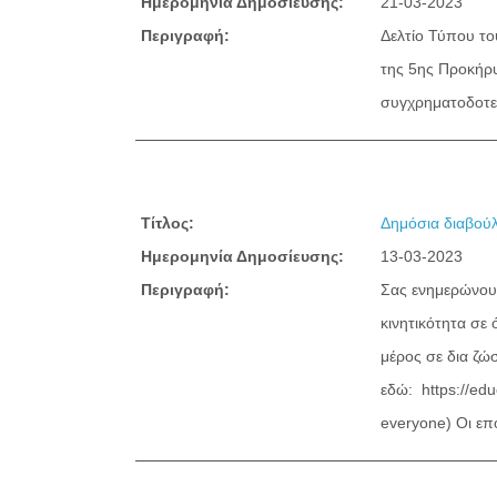
Ημερομηνία Δημοσίευσης:
21-03-2023
Περιγραφή:
Δελτίο Τύπου το
της 5ης Προκήρ
συγχρηματοδοτεί
Τίτλος:
Δημόσια διαβούλ
Ημερομηνία Δημοσίευσης:
13-03-2023
Περιγραφή:
Σας ενημερώνουμ
κινητικότητα σε
μέρος σε δια ζώ
εδώ: https://edu
everyone) Οι επ