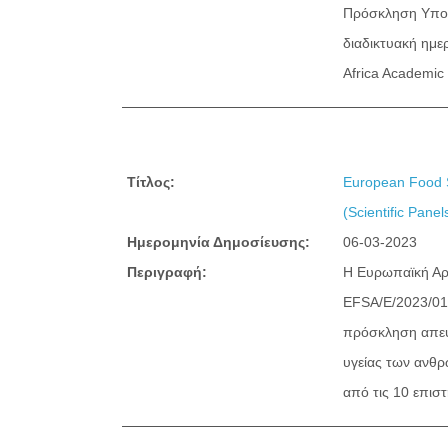
Πρόσκληση Υποβο
διαδικτυακή ημερ
Africa Academic
Τίτλος:
European Food S
(Scientific Pane
Ημερομηνία Δημοσίευσης:
06-03-2023
Περιγραφή:
Η Ευρωπαϊκή Αρ
EFSA/E/2023/01)
πρόσκληση απευθ
υγείας των ανθρ
από τις 10 επιστ