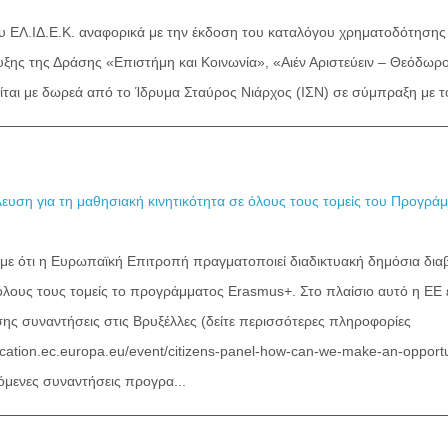
υ ΕΛ.ΙΔ.Ε.Κ. αναφορικά με την έκδοση του καταλόγου χρηματοδότησης
υξης της Δράσης «Επιστήμη και Κοινωνία», «Αιέν Αριστεύειν – Θεόδ
ται με δωρεά από το Ίδρυμα Σταύρος Νιάρχος (ΙΣΝ) σε σύμπραξη με 
ευση για τη μαθησιακή κινητικότητα σε όλους τους τομείς του Προγρ
ε ότι η Ευρωπαϊκή Επιτροπή πραγματοποιεί διαδικτυακή δημόσια δια
 όλους τους τομείς το προγράμματος Erasmus+. Στο πλαίσιο αυτό η ΕΕ έ
σης συναντήσεις στις Βρυξέλλες (δείτε περισσότερες πληροφορίες
cation.ec.europa.eu/event/citizens-panel-how-can-we-make-an-opportunit
όμενες συναντήσεις προγρα...