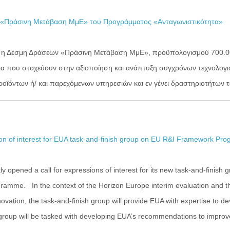
«Πράσινη Μετάβαση ΜμΕ» του Προγράμματος «Ανταγωνιστικότητα»
 Δέσμη Δράσεων «Πράσινη Μετάβαση ΜμΕ», προϋπολογισμού 700.000
ια που στοχεύουν στην αξιοποίηση και ανάπτυξη συγχρόνων τεχνολογ
ϊόντων ή/ και παρεχόμενων υπηρεσιών και εν γένει δραστηριοτήτων το
sion of interest for EUA task-and-finish group on EU R&I Framework P
 opened a call for expressions of interest for its new task-and-finis
amme. In the context of the Horizon Europe interim evaluation and th
ovation, the task-and-finish group will provide EUA with expertise to de
e group will be tasked with developing EUA’s recommendations to improv