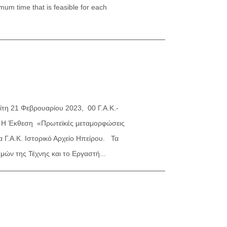
mum time that is feasible for each
τη 21 Φεβρουαρίου 2023, 00 Γ.Α.Κ.-
) Η Έκθεση «Πρωτεϊκές μεταμορφώσεις
 Γ.Α.Κ. Ιστορικό Αρχείο Ηπείρου. Τα
μών της Τέχνης και το Εργαστή...