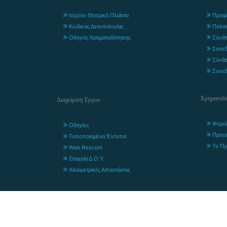
Ισχύον Θεσμικό Πλαίσιο
Προφί
Κώδικας Δεοντολογίας
Πολιτ
Οδηγός Χρηματοδότησης
Σύνθε
Συνεδ
Σύνθε
Συνεδ
Χρηματοδο
Διαχείριση Έργων
Φορεί
Οδηγίες
Προσ
Τυποποιημένα Έντυπα
7ο Πρ
Web Rescom
Στοιχεία Δ.Ο.Υ.
Χιλιομετρικές Αποστάσεις