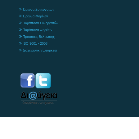
Έρευνα Συνεργατών
Έρευνα Φορέων
Παράπονα Συνεργατών
Παράπονα Φορέων
Προτάσεις Βελτίωσης
ISO 9001 - 2008
Διαχειριστική Επάρκεια