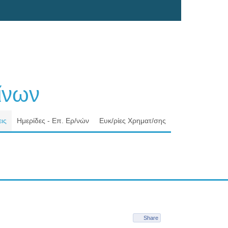
νων
ις
Ημερίδες - Επ. Ερ/νών
Ευκ/ρίες Χρηματ/σης
Share