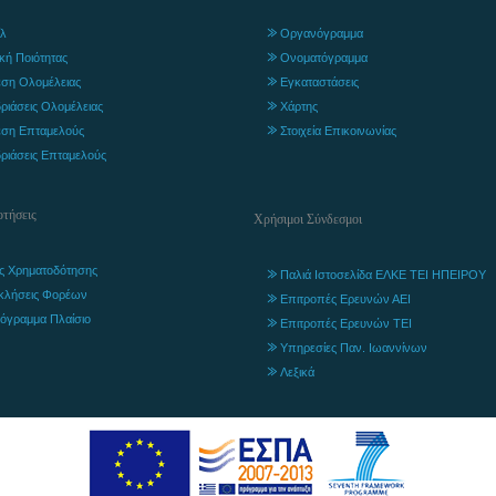
λ
Οργανόγραμμα
ική Ποιότητας
Ονοματόγραμμα
ση Ολομέλειας
Εγκαταστάσεις
ριάσεις Ολομέλειας
Χάρτης
ση Επταμελούς
Στοιχεία Επικοινωνίας
ριάσεις Επταμελούς
τήσεις
Χρήσιμοι Σύνδεσμοι
ς Χρηματοδότησης
Παλιά Ιστοσελίδα ΕΛΚΕ ΤΕΙ ΗΠΕΙΡΟΥ
κλήσεις Φορέων
Επιτροπές Ερευνών ΑΕΙ
όγραμμα Πλαίσιο
Επιτροπές Ερευνών ΤΕΙ
Υπηρεσίες Παν. Ιωαννίνων
Λεξικά