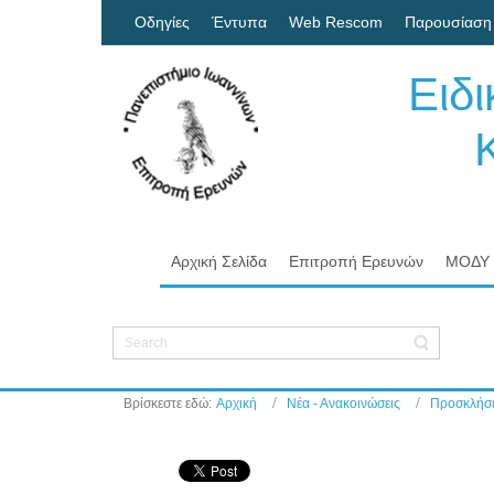
Οδηγίες
Έντυπα
Web Rescom
Παρουσίαση
Ειδ
Κον
Πα
Αρχική Σελίδα
Επιτροπή Ερευνών
ΜΟΔΥ
Βρίσκεστε εδώ:
Αρχική
Νέα - Ανακοινώσεις
Προσκλήσε