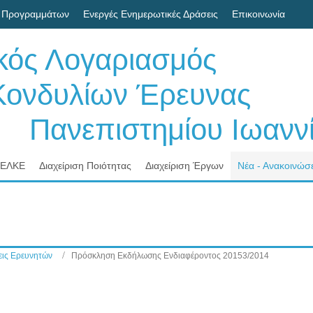
 Προγραμμάτων
Ενεργές Ενημερωτικές Δράσεις
Επικοινωνία
ικός Λογαριασμός
δυλίων Έρευνας
νεπιστημίου Ιωαννί
 ΕΛΚΕ
Διαχείριση Ποιότητας
Διαχείριση Έργων
Νέα - Ανακοινώσε
ις Ερευνητών
Πρόσκληση Εκδήλωσης Ενδιαφέροντος 20153/2014