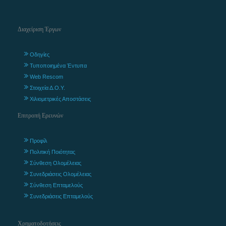
Διαχείριση Έργων
Οδηγίες
Τυποποιημένα Έντυπα
Web Rescom
Στοιχεία Δ.Ο.Υ.
Χιλιομετρικές Αποστάσεις
Επιτροπή Ερευνών
Προφίλ
Πολιτική Ποιότητας
Σύνθεση Ολομέλειας
Συνεδριάσεις Ολομέλειας
Σύνθεση Επταμελούς
Συνεδριάσεις Επταμελούς
Χρηματοδοτήσεις