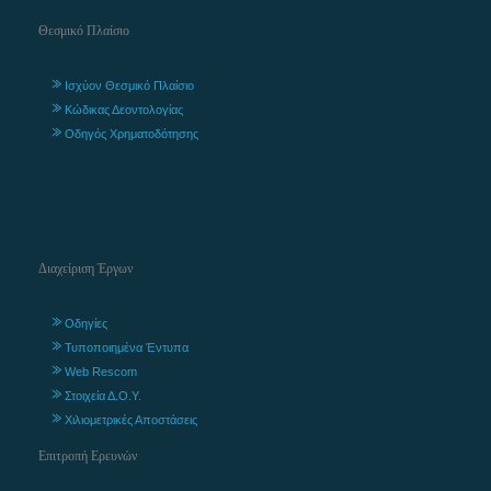
Θεσμικό Πλαίσιο
Ισχύον Θεσμικό Πλαίσιο
Κώδικας Δεοντολογίας
Οδηγός Χρηματοδότησης
Διαχείριση Έργων
Οδηγίες
Τυποποιημένα Έντυπα
Web Rescom
Στοιχεία Δ.Ο.Υ.
Χιλιομετρικές Αποστάσεις
Επιτροπή Ερευνών