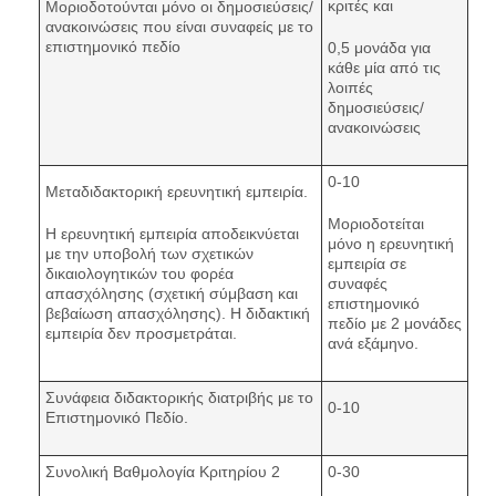
κριτές και
Μοριοδοτούνται μόνο οι δημοσιεύσεις/
ανακοινώσεις που είναι συναφείς με το
επιστημονικό πεδίο
0,5 μονάδα για
κάθε μία από τις
λοιπές
δημοσιεύσεις/
ανακοινώσεις
0-10
Μεταδιδακτορική ερευνητική εμπειρία.
Μοριοδοτείται
H ερευνητική εμπειρία αποδεικνύεται
μόνο η ερευνητική
με την υποβολή των σχετικών
εμπειρία σε
δικαιολογητικών του φορέα
συναφές
απασχόλησης (σχετική σύμβαση και
επιστημονικό
βεβαίωση απασχόλησης). Η διδακτική
πεδίο με 2 μονάδες
εμπειρία δεν προσμετράται.
ανά εξάμηνο.
Συνάφεια διδακτορικής διατριβής με το
0-10
Επιστημονικό Πεδίο.
Συνολική Βαθμολογία Κριτηρίου 2
0-30