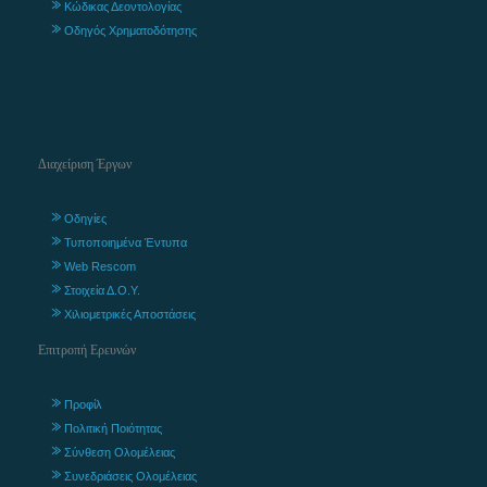
Κώδικας Δεοντολογίας
Οδηγός Χρηματοδότησης
Διαχείριση Έργων
Οδηγίες
Τυποποιημένα Έντυπα
Web Rescom
Στοιχεία Δ.Ο.Υ.
Χιλιομετρικές Αποστάσεις
Επιτροπή Ερευνών
Προφίλ
Πολιτική Ποιότητας
Σύνθεση Ολομέλειας
Συνεδριάσεις Ολομέλειας