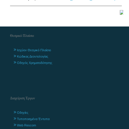
Θεσμικό Πλαίσιο
Ισχύον Θεσμικό Πλαίσιο
Κώδικας Δεοντολογίας
Οδηγός Χρηματοδότησης
Διαχείριση Έργων
Οδηγίες
Τυποποιημένα Έντυπα
Web Rescom