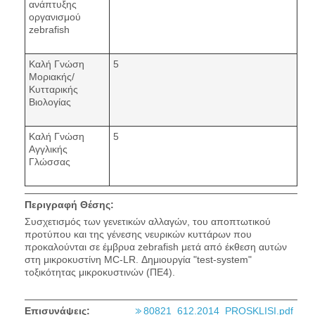
ανάπτυξης
οργανισμού
zebrafish
Καλή Γνώση
5
Μοριακής/
Κυτταρικής
Βιολογίας
Καλή Γνώση
5
Αγγλικής
Γλώσσας
Περιγραφή Θέσης:
Συσχετισμός των γενετικών αλλαγών, του αποπτωτικού
προτύπου και της γένεσης νευρικών κυττάρων που
προκαλούνται σε έμβρυα zebrafish μετά από έκθεση αυτών
στη μικροκυστίνη MC-LR. Δημιουργία "test-system"
τοξικότητας μικροκυστινών (ΠΕ4).
Επισυνάψεις:
80821_612.2014_PROSKLISI.pdf