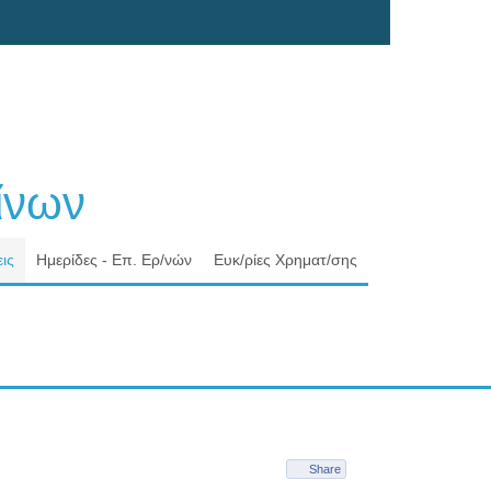
νων
ις
Ημερίδες - Επ. Ερ/νών
Ευκ/ρίες Χρηματ/σης
Share