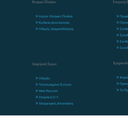
Θεσμικό Πλαίσιο
Επιτροπή 
Ισχύον Θεσμικό Πλαίσιο
Προφί
Κώδικας Δεοντολογίας
Πολιτ
Οδηγός Χρηματοδότησης
Σύνθε
Συνεδ
Σύνθε
Συνεδ
Χρηματοδο
Διαχείριση Έργων
Φορεί
Οδηγίες
Προσ
Τυποποιημένα Έντυπα
7ο Πρ
Web Rescom
Στοιχεία Δ.Ο.Υ.
Χιλιομετρικές Αποστάσεις