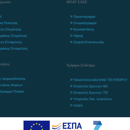
Ερευνών
ΜΟΔΥ ΕΛΚΕ
λ
Οργανόγραμμα
ική Ποιότητας
Ονοματόγραμμα
ση Ολομέλειας
Εγκαταστάσεις
ριάσεις Ολομέλειας
Χάρτης
ση Επταμελούς
Στοιχεία Επικοινωνίας
ριάσεις Επταμελούς
τήσεις
Χρήσιμοι Σύνδεσμοι
ς Χρηματοδότησης
Παλιά Ιστοσελίδα ΕΛΚΕ ΤΕΙ ΗΠΕΙΡΟΥ
κλήσεις Φορέων
Επιτροπές Ερευνών ΑΕΙ
όγραμμα Πλαίσιο
Επιτροπές Ερευνών ΤΕΙ
Υπηρεσίες Παν. Ιωαννίνων
Λεξικά