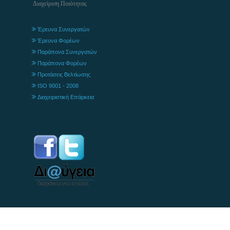
Διαχείριση Ποιότητας
Έρευνα Συνεργατών
Έρευνα Φορέων
Παράπονα Συνεργατών
Παράπονα Φορέων
Προτάσεις Βελτίωσης
ISO 9001 - 2008
Διαχειριστική Επάρκεια