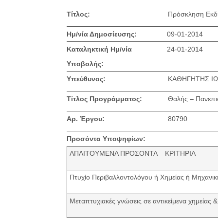
Τίτλος:
Πρόσκληση Εκδ
Ημ/νία Δημοσίευσης:
09-01-2014
Καταληκτική Ημ/νία
24-01-2014
Υποβολής:
Υπεύθυνος:
ΚΑΘΗΓΗΤΗΣ Ι
Τίτλος Προγράμματος:
Θαλής – Πανεπισ
Αρ. Έργου:
80790
Προσόντα Υποψηφίων:
ΑΠΑΙΤΟΥΜΕΝΑ ΠΡΟΣΟΝΤΑ – ΚΡΙΤΗΡΙΑ
Πτυχίο Περιβαλλοντολόγου ή Χημείας ή Μηχανικ
Μεταπτυχιακές γνώσεις σε αντικείμενα χημείας &