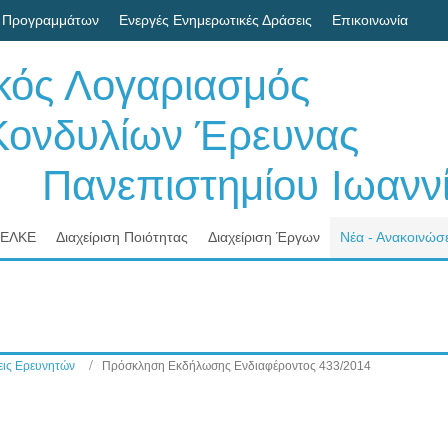
 Προγραμμάτων
Ενεργές Ενημερωτικές Δράσεις
Επικοινωνία
ικός Λογαριασμός
δυλίων Έρευνας
νεπιστημίου Ιωαννί
 ΕΛΚΕ
Διαχείριση Ποιότητας
Διαχείριση Έργων
Νέα - Ανακοινώσε
ις Ερευνητών
Πρόσκληση Εκδήλωσης Ενδιαφέροντος 433/2014