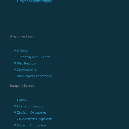
Οδηγός Χρηματοδότησης
Διαχείριση Έργων
Οδηγίες
Τυποποιημένα Έντυπα
Web Rescom
Στοιχεία Δ.Ο.Υ.
Χιλιομετρικές Αποστάσεις
Επιτροπή Ερευνών
Προφίλ
Πολιτική Ποιότητας
Σύνθεση Ολομέλειας
Συνεδριάσεις Ολομέλειας
Σύνθεση Επταμελούς