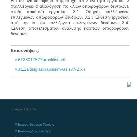
Η συνεργασία αφορά συμμετοχή στην ενότητα εργασίας 3
(Καλλιέργεια & αξιολόγηση ποικιλιών οπωροφόρων δέντρων),
στο/α πακέτο/α εργασίας: 3.1: Οδηγός καλλιέργειας
επιλεγμένων οπωροφόρων δένδρων, 3.2.: Έκθεση εργασιών
από την in situ καλλιέργεια επιλεγμένων δένδρων, 3.4:
Έκθεση αποτελεσμάτων ανάλυσης καρπών οπωροφόρων
δένδρων
Επισυνάψεις:
6138017577prosklisi.pdf
at11aitisigiasinapsisimvasisv7-2.xls
Θεσμικό Πλαίσιο
Ισχύον Θεσμικό Πλαίσιο
Κώδικας Δεοντολογίας