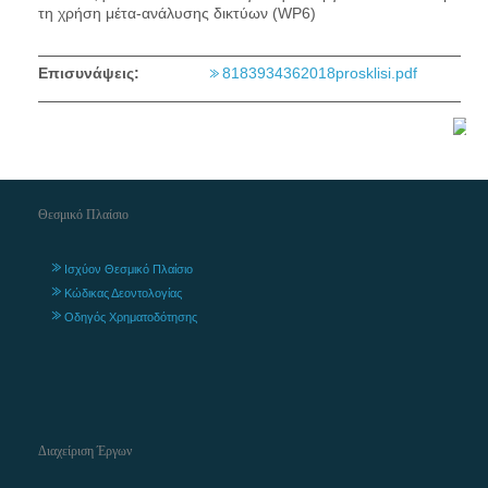
τη χρήση μέτα-ανάλυσης δικτύων (WP6)
Επισυνάψεις:
8183934362018prosklisi.pdf
Θεσμικό Πλαίσιο
Ισχύον Θεσμικό Πλαίσιο
Κώδικας Δεοντολογίας
Οδηγός Χρηματοδότησης
Διαχείριση Έργων