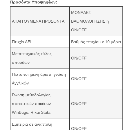
Προσόντα Υποψηφίων:
ΜΟΝΑΔΕΣ
ΑΠΑΙΤΟΥΜΕΝΑ ΠΡΟΣΟΝΤΑ
ΒΑΘΜΟΛΟΓΗΣΗΣ ή
ON/OFF
Πτυχίο ΑΕΙ
Βαθμός πτυχίου x 10 μόρια
Μεταπτυχιακός τίτλος
ON/OFF
σπουδών
Πιστοποιημένη άριστη γνώση
ON/OFF
Αγγλικών
Γνώση μεθοδολογίας
στατιστικών πακέτων
ON/OFF
WinBugs, R και Stata
Εμπειρία σε ανάπτυξη
ON/OFF