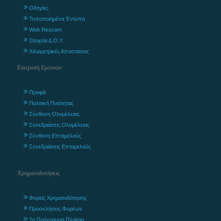
Οδηγίες
Τυποποιημένα Έντυπα
Web Rescom
Στοιχεία Δ.Ο.Υ.
Χιλιομετρικές Αποστάσεις
Επιτροπή Ερευνών
Προφίλ
Πολιτική Ποιότητας
Σύνθεση Ολομέλειας
Συνεδριάσεις Ολομέλειας
Σύνθεση Επταμελούς
Συνεδριάσεις Επταμελούς
Χρηματοδοτήσεις
Φορείς Χρηματοδότησης
Προσκλήσεις Φορέων
7ο Πρόγραμμα Πλαίσιο