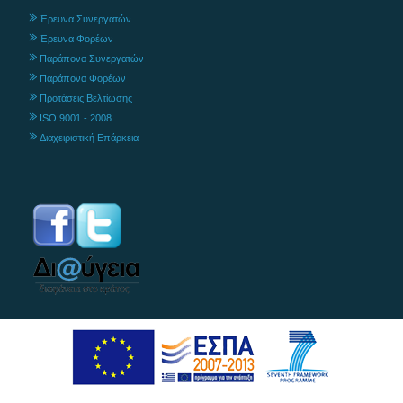
Έρευνα Συνεργατών
Έρευνα Φορέων
Παράπονα Συνεργατών
Παράπονα Φορέων
Προτάσεις Βελτίωσης
ISO 9001 - 2008
Διαχειριστική Επάρκεια