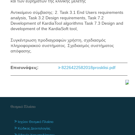
και των ευρημάτων της κλινικής μελέτης
Αντικείμενο σύμβασης: 2. Task 3.1 End Users requirements
analysis, Task 3.2 Design requirements, Task 7.2
Development of KardiaTool algorithms Task 7.3 Design and
development of the KardiaSoft tool,
Συγκέντρωση προδιαγραφών χρήστη, σχεδιασμός
πληροφοριακού συστήματος. Σχεδιασμός συστήματος
απόφασης.
Επισυνάψεις:
8226422582018prosklisi.pdf
Θεσμικό Πλαίσιο
Ισχύον Θεσμικό Πλαίσιο
Κώδικας Δεοντολογίας
Οδηγός Χρηματοδότησης