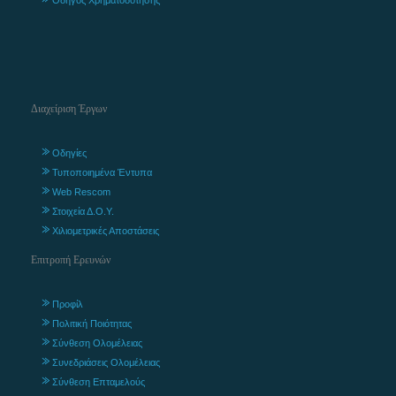
Διαχείριση Έργων
Οδηγίες
Τυποποιημένα Έντυπα
Web Rescom
Στοιχεία Δ.Ο.Υ.
Χιλιομετρικές Αποστάσεις
Επιτροπή Ερευνών
Προφίλ
Πολιτική Ποιότητας
Σύνθεση Ολομέλειας
Συνεδριάσεις Ολομέλειας
Σύνθεση Επταμελούς