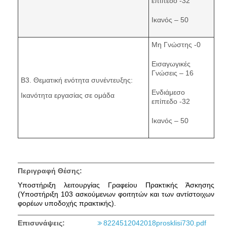
επίπεδο -32
Ικανός – 50
Μη Γνώστης -0
Εισαγωγικές
Γνώσεις – 16
Β3. Θεματική ενότητα συνέντευξης:
Ενδιάμεσο
Ικανότητα εργασίας σε ομάδα
επίπεδο -32
Ικανός – 50
Περιγραφή Θέσης:
Υποστήριξη λειτουργίας Γραφείου Πρακτικής Άσκησης
(Υποστήριξη 103 ασκούμενων φοιτητών και των αντίστοιχων
φορέων υποδοχής πρακτικής).
Επισυνάψεις:
8224512042018prosklisi730.pdf