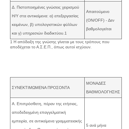
Δ. Πιστοποιημένες γνώσεις χειρισμού
Απαιτούμενο
Η/Υ στα αντικείμενα: α) επεξεργασίας
(ON/OFF) - Δεν
κειμένων, β) υπολογιστικών φύλλων
βαθμολογείται
και γ) υπηρεσιών διαδικτύου.1
1 Η απόδειξη της γνώσης γίνεται με τους τρόπους που
αποδέχεται το Α.Σ.Ε.Π., όπως αυτοί ισχύουν.
ΜΟΝΑΔΕΣ
ΣΥΝΕΚΤΙΜΩΜΕΝΑ ΠΡΟΣΟΝΤΑ
ΒΑΘΜΟΛΟΓΗΣΗΣ
Α. Επιπρόσθετη, πέραν της ετήσιας,
αποδεδειγμένη επαγγελματική
εμπειρία, σε αντικείμενα γραμματειακής
5 ανά μήνα