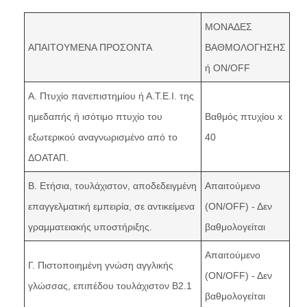
ΜΟΝΑΔΕΣ
ΑΠΑΙΤΟΥΜΕΝΑ ΠΡΟΣΟΝΤΑ
ΒΑΘΜΟΛΟΓΗΣΗΣ
ή ON/OFF
Α. Πτυχίο πανεπιστημίου ή Α.Τ.Ε.Ι. της
ημεδαπής ή ισότιμο πτυχίο του
Βαθμός πτυχίου x
εξωτερικού αναγνωρισμένο από το
40
ΔΟΑΤΑΠ.
Β. Ετήσια, τουλάχιστον, αποδεδειγμένη
Απαιτούμενο
επαγγελματική εμπειρία, σε αντικείμενα
(ON/OFF) - Δεν
γραμματειακής υποστήριξης.
βαθμολογείται
Απαιτούμενο
Γ. Πιστοποιημένη γνώση αγγλικής
(ON/OFF) - Δεν
γλώσσας, επιπέδου τουλάχιστον Β2.1
βαθμολογείται