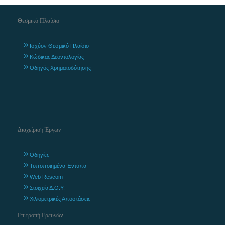
Θεσμικό Πλαίσιο
Ισχύον Θεσμικό Πλαίσιο
Κώδικας Δεοντολογίας
Οδηγός Χρηματοδότησης
Διαχείριση Έργων
Οδηγίες
Τυποποιημένα Έντυπα
Web Rescom
Στοιχεία Δ.Ο.Υ.
Χιλιομετρικές Αποστάσεις
Επιτροπή Ερευνών