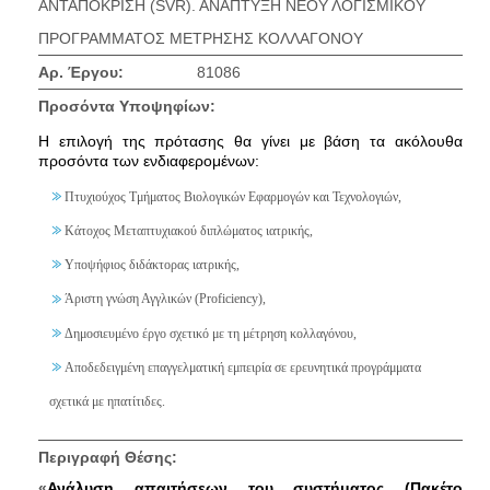
ΑΝΤΑΠΟΚΡΙΣΗ (SVR). ΑΝΑΠΤΥΞΗ ΝΕΟΥ ΛΟΓΙΣΜΙΚΟΥ
ΠΡΟΓΡΑΜΜΑΤΟΣ ΜΕΤΡΗΣΗΣ ΚΟΛΛΑΓΟΝΟΥ
Αρ. Έργου:
81086
Προσόντα Υποψηφίων:
Η επιλογή της πρότασης θα γίνει με βάση τα ακόλουθα
προσόντα των ενδιαφερομένων:
Πτυχιούχος Τμήματος Βιολογικών Εφαρμογών και Τεχνολογιών,
Κάτοχος Μεταπτυχιακού διπλώματος ιατρικής,
Υποψήφιος διδάκτορας ιατρικής,
Άριστη γνώση Αγγλικών (Proficiency),
Δημοσιευμένο έργο σχετικό με τη μέτρηση κολλαγόνου,
Αποδεδειγμένη επαγγελματική εμπειρία σε ερευνητικά προγράμματα
σχετικά με ηπατίτιδες.
Περιγραφή Θέσης:
«
Ανάλυση απαιτήσεων του συστήματος (Πακέτο