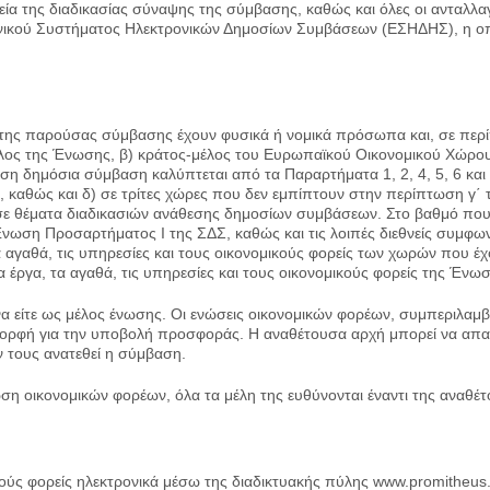
ιχεία της διαδικασίας σύναψης της σύμβασης, καθώς και όλες οι ανταλλ
θνικού Συστήματος Ηλεκτρονικών Δημοσίων Συμβάσεων (ΕΣΗΔΗΣ), η οπ
 της παρούσας σύμβασης έχουν φυσικά ή νομικά πρόσωπα και, σε περ
μέλος της Ένωσης, β) κράτος-μέλος του Ευρωπαϊκού Οικονομικού Χώρου 
 δημόσια σύμβαση καλύπτεται από τα Παραρτήματα 1, 2, 4, 5, 6 και 7 
καθώς και δ) σε τρίτες χώρες που δεν εμπίπτουν στην περίπτωση γ΄
σε θέματα διαδικασιών ανάθεσης δημοσίων συμβάσεων. Στο βαθμό που 
ν Ένωση Προσαρτήματος I της ΣΔΣ, καθώς και τις λοιπές διεθνείς συμφων
 αγαθά, τις υπηρεσίες και τους οικονομικούς φορείς των χωρών που έχ
 έργα, τα αγαθά, τις υπηρεσίες και τους οικονομικούς φορείς της Ένω
ένα είτε ως μέλος ένωσης. Οι ενώσεις οικονομικών φορέων, συμπεριλ
 μορφή για την υποβολή προσφοράς. Η αναθέτουσα αρχή μπορεί να απαι
 τους ανατεθεί η σύμβαση.
 οικονομικών φορέων, όλα τα μέλη της ευθύνονται έναντι της αναθέτ
ούς φορείς ηλεκτρονικά μέσω της διαδικτυακής πύλης www.promitheus