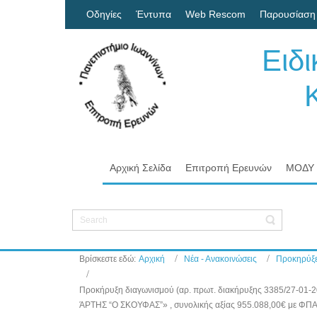
Οδηγίες
Έντυπα
Web Rescom
Παρουσίαση
Ειδ
Κον
Πα
Αρχική Σελίδα
Επιτροπή Ερευνών
ΜΟΔΥ
Βρίσκεστε εδώ:
Αρχική
Νέα - Ανακοινώσεις
Προκηρύξε
Προκήρυξη διαγωνισμού (αρ. πρωτ. διακήρυξης 3385/27
ΆΡΤΗΣ “Ο ΣΚΟΥΦΑΣ”» , συνολικής αξίας 955.088,00€ με ΦΠ