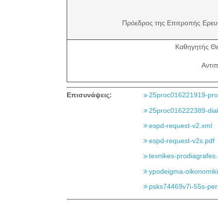
Πρόεδρος της Επιτροπής Ερευ
Καθηγητής Θ
Αντι
Επισυνάψεις:
25proc016221919-prok
25proc016222389-diak
espd-request-v2.xml
espd-request-v2s.pdf
texnikes-prodiagrafes
ypodeigma-oikonomiki
psks74469v7i-55s-peril