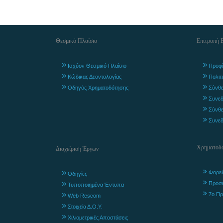
Θεσμικό Πλαίσιο
Επιτροπή 
Ισχύον Θεσμικό Πλαίσιο
Προφί
Κώδικας Δεοντολογίας
Πολιτ
Οδηγός Χρηματοδότησης
Σύνθε
Συνεδ
Σύνθε
Συνεδ
Χρηματοδο
Διαχείριση Έργων
Φορεί
Οδηγίες
Προσ
Τυποποιημένα Έντυπα
7ο Πρ
Web Rescom
Στοιχεία Δ.Ο.Υ.
Χιλιομετρικές Αποστάσεις