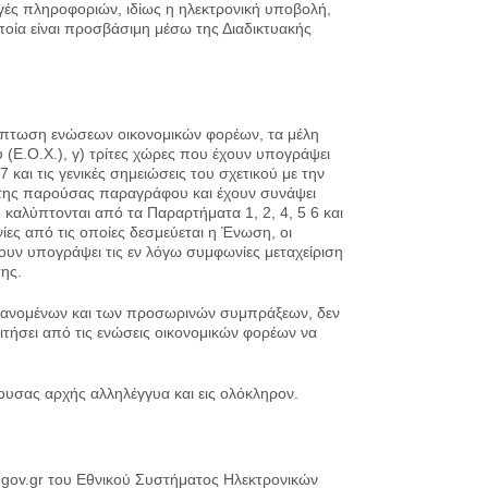
αγές πληροφοριών, ιδίως η ηλεκτρονική υποβολή,
οία είναι προσβάσιμη μέσω της Διαδικτυακής
ίπτωση ενώσεων οικονομικών φορέων, τα μέλη
(Ε.Ο.Χ.), γ) τρίτες χώρες που έχουν υπογράψει
και τις γενικές σημειώσεις του σχετικού με την
 της παρούσας παραγράφου και έχουν συνάψει
καλύπτονται από τα Παραρτήματα 1, 2, 4, 5 6 και
ίες από τις οποίες δεσμεύεται η Ένωση, οι
ουν υπογράψει τις εν λόγω συμφωνίες μεταχείριση
σης.
αμβανομένων και των προσωρινών συμπράξεων, δεν
τήσει από τις ενώσεις οικονομικών φορέων να
ουσας αρχής αλληλέγγυα και εις ολόκληρον.
.gov.gr του Εθνικού Συστήματος Ηλεκτρονικών