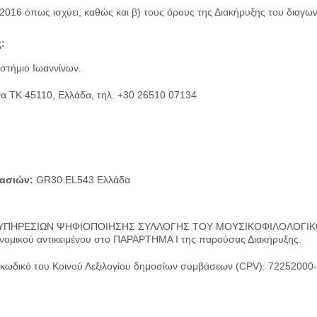
2016 όπως ισχύει, καθώς και β) τους όρους της Διακήρυξης του διαγω
:
στήμιο Ιωαννίνων.
να ΤΚ 45110, Ελλάδα, τηλ. +30 26510 07134
γασιών:
GR30 EL543 Ελλάδα
ΗΘΕΙΑ ΥΠΗΡΕΣΙΩΝ ΨΗΦΙΟΠΟΙΗΣΗΣ ΣΥΛΛΟΓΗΣ ΤΟΥ ΜΟΥΣΙΚΟΦΙΛΟΛΟΓ
κονομικού αντικειμένου στο ΠΑΡΑΡΤΗΜΑ Ι της παρούσας Διακήρυξης.
 κωδικό του Κοινού Λεξιλογίου δημοσίων συμβάσεων (CPV): 72252000-