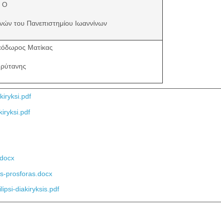
Ο
νών του Πανεπιστημίου Ιωαννίνων
εόδωρος Ματίκας
πρύτανης
iryksi.pdf
iryksi.pdf
.docx
s-prosforas.docx
ipsi-diakiryksis.pdf