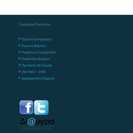
Διαχείριση Ποιότητας
Έρευνα Συνεργατών
Έρευνα Φορέων
Παράπονα Συνεργατών
Παράπονα Φορέων
Προτάσεις Βελτίωσης
ISO 9001 - 2008
Διαχειριστική Επάρκεια