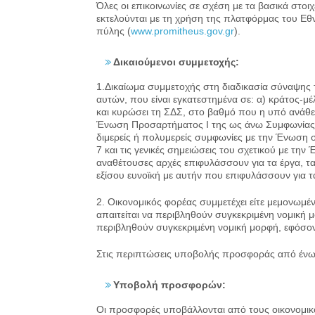
Όλες οι επικοινωνίες σε σχέση με τα βασικά στο
εκτελούνται με τη χρήση της πλατφόρμας του Ε
πύλης (
www.promitheus.gov.gr
).
Δικαιούμενοι συμμετοχής:
1.Δικαίωμα συμμετοχής στη διαδικασία σύναψης
αυτών, που είναι εγκατεστημένα σε: α) κράτος-
και κυρώσει τη ΣΔΣ, στο βαθμό που η υπό ανάθεση
Ένωση Προσαρτήματος I της ως άνω Συμφωνίας, 
διμερείς ή πολυμερείς συμφωνίες με την Ένωση 
7 και τις γενικές σημειώσεις του σχετικού με τη
αναθέτουσες αρχές επιφυλάσσουν για τα έργα, τα
εξίσου ευνοϊκή με αυτήν που επιφυλάσσουν για τα
2. Οικονομικός φορέας συμμετέχει είτε μεμονωμ
απαιτείται να περιβληθούν συγκεκριμένη νομική
περιβληθούν συγκεκριμένη νομική μορφή, εφόσον
Στις περιπτώσεις υποβολής προσφοράς από ένωση
Υποβολή προσφορών:
Οι προσφορές υποβάλλονται από τους οικονομικ