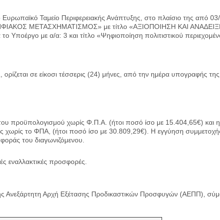
Ευρωπαϊκό Ταμείο Περιφερειακής Ανάπτυξης, στο πλαίσιο της από 03
: «ΨΗΦΙΑΚΟΣ ΜΕΤΑΣΧΗΜΑΤΙΣΜΟΣ» με τίτλο «ΑΞΙΟΠΟΙΗΣΗ ΚΑΙ ΑΝΑ
οέργο με α/α: 3 και τίτλο «Ψηφιοποίηση πολιτιστικού περιεχομέν
 ορίζεται σε είκοσι τέσσερις (24) μήνες, από την ημέρα υπογραφής τ
ου προϋπολογισμού χωρίς Φ.Π.Α. (ήτοι ποσό ίσο με 15.404,65€) και 
χωρίς το ΦΠΑ, (ήτοι ποσό ίσο με 30.809,29€). Η εγγύηση συμμετοχής π
σφοράς του διαγωνιζόμενου.
τές εναλλακτικές προσφορές.
ς Ανεξάρτητη Αρχή Εξέτασης Προδικαστικών Προσφυγών (ΑΕΠΠ), σύμφω