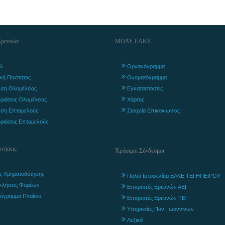
Ερευνών
ΜΟΔΥ ΕΛΚΕ
λ
Οργανόγραμμα
ική Ποιότητας
Ονοματόγραμμα
ση Ολομέλειας
Εγκαταστάσεις
ριάσεις Ολομέλειας
Χάρτης
ση Επταμελούς
Στοιχεία Επικοινωνίας
ριάσεις Επταμελούς
τήσεις
Χρήσιμοι Σύνδεσμοι
ς Χρηματοδότησης
Παλιά Ιστοσελίδα ΕΛΚΕ ΤΕΙ ΗΠΕΙΡΟΥ
κλήσεις Φορέων
Επιτροπές Ερευνών ΑΕΙ
όγραμμα Πλαίσιο
Επιτροπές Ερευνών ΤΕΙ
Υπηρεσίες Παν. Ιωαννίνων
Λεξικά