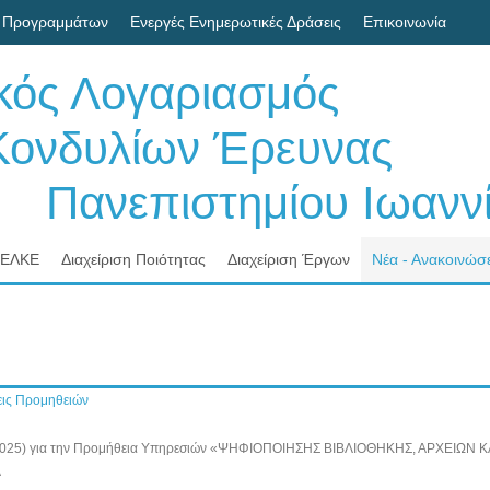
 Προγραμμάτων
Ενεργές Ενημερωτικές Δράσεις
Επικοινωνία
ικός Λογαριασμός
δυλίων Έρευνας
νεπιστημίου Ιωαννί
 ΕΛΚΕ
Διαχείριση Ποιότητας
Διαχείριση Έργων
Νέα - Ανακοινώσε
ις Προμηθειών
-01-2025) για την Προμήθεια Υπηρεσιών «ΨΗΦΙΟΠΟΙΗΣΗΣ ΒΙΒΛΙΟΘΗΚΗΣ, ΑΡΧΕ
Α