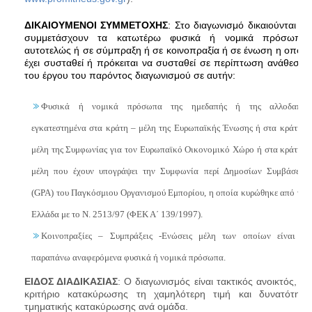
ΔΙΚΑΙΟΥΜΕΝΟΙ ΣΥΜΜΕΤΟΧΗΣ
: Στο διαγωνισμό δικαιούνται να
συμμετάσχουν τα κατωτέρω φυσικά ή νομικά πρόσωπα,
αυτοτελώς ή σε σύμπραξη ή σε κοινοπραξία ή σε ένωση η οποία
έχει συσταθεί ή πρόκειται να συσταθεί σε περίπτωση ανάθεσης
του έργου του παρόντος διαγωνισμού σε αυτήν:
Φυσικά ή νομικά πρόσωπα της ημεδαπής ή της αλλοδαπής
εγκατεστημένα στα κράτη – μέλη της Ευρωπαϊκής Ένωσης ή στα κράτη –
μέλη της Συμφωνίας για τον Ευρωπαϊκό Οικονομικό Χώρο ή στα κράτη –
μέλη που έχουν υπογράψει την Συμφωνία περί Δημοσίων Συμβάσεων
(GPA) του Παγκόσμιου Οργανισμού Εμπορίου, η οποία κυρώθηκε από την
Ελλάδα με το Ν. 2513/97 (ΦΕΚ Α΄ 139/1997).
Κοινοπραξίες – Συμπράξεις -Ενώσεις μέλη των οποίων είναι τα
παραπάνω αναφερόμενα φυσικά ή νομικά πρόσωπα.
ΕΙΔΟΣ ΔΙΑΔΙΚΑΣΙΑΣ
: Ο διαγωνισμός είναι τακτικός ανοικτός, με
κριτήριο κατακύρωσης τη χαμηλότερη τιμή και δυνατότητα
τμηματικής κατακύρωσης ανά ομάδα.