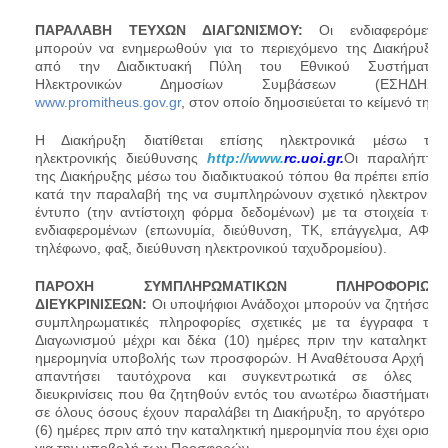
ΠΑΡΑΛΑΒΗ ΤΕΥΧΩΝ ΔΙΑΓΩΝΙΣΜΟΥ:
Οι ενδιαφερόμενοι
μπορούν να ενημερωθούν για το περιεχόμενο της Διακήρυξης
από την Διαδικτυακή Πύλη του Εθνικού Συστήματος
Ηλεκτρονικών Δημοσίων Συμβάσεων (ΕΣΗΔΗΣ),
www.promitheus.gov.gr
, στον οποίο δημοσιεύεται το κείμενό της.
Η Διακήρυξη διατίθεται επίσης ηλεκτρονικά μέσω της
ηλεκτρονικής διεύθυνσης
http://www.
rc
.
uoi
.gr.
Οι παραλήπτες
της Διακήρυξης μέσω του διαδικτυακού τόπου θα πρέπει επίσης
κατά την παραλαβή της να συμπληρώνουν σχετικό ηλεκτρονικό
έντυπο (την αντίστοιχη φόρμα δεδομένων) με τα στοιχεία των
ενδιαφερομένων (επωνυμία, διεύθυνση, ΤΚ, επάγγελμα, ΑΦΜ,
τηλέφωνο, φαξ, διεύθυνση ηλεκτρονικού ταχυδρομείου).
ΠΑΡΟΧΗ ΣΥΜΠΛΗΡΩΜΑΤΙΚΩΝ ΠΛΗΡΟΦΟΡΙΩΝ/
ΔΙΕΥΚΡΙΝΙΣΕΩΝ:
Οι υποψήφιοι Ανάδοχοι μπορούν να ζητήσουν
συμπληρωματικές πληροφορίες σχετικές με τα έγγραφα του
Διαγωνισμού μέχρι και δέκα (10) ημέρες πριν την καταληκτική
ημερομηνία υποβολής των προσφορών. Η Αναθέτουσα Αρχή θα
απαντήσει ταυτόχρονα και συγκεντρωτικά σε όλες τις
διευκρινίσεις που θα ζητηθούν εντός του ανωτέρω διαστήματος,
σε όλους όσους έχουν παραλάβει τη Διακήρυξη, το αργότερο έξι
(6) ημέρες πριν από την καταληκτική ημερομηνία που έχει οριστεί