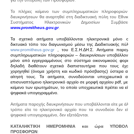
για την υποβολή των Προσφορών.
Το πλήρες κείμενο των συμπληρωματικών πληροφοριών ή
διευκρινήσεων θα αναρτηθεί στη διαδικτυακή πύλη του Εθνικού
Συστήματος Ηλεκτρονικών Δημοσίων Συμβάσεων
www.promitheus.gov.gr
.
Τα σχετικά αιτήματα υποβάλλονται ηλεκτρονικά μόνο στο
δικτυακό τόπο του διαγωνισμού μέσω της Διαδικτυακής πύλης
www.promitheus.gov.gr
, του Ε.Σ.Η.ΔΗ.Σ. Αιτήματα παροχής
συμπληρωματικών πληροφοριών – διευκρινίσεων υποβάλλονται
μόνο από εγγεγραμμένους στο σύστημα οικονομικούς φορείς,
δηλαδή διαθέτουν σχετικά διαπιστευτήρια που τους έχουν
χορηγηθεί (όνομα χρήστη και κωδικό πρόσβασης) ύστερα από
αίτησή τους. Τα αιτήματα, συνοδεύονται υποχρεωτικά από
επισυναπτόμενο ηλεκτρονικό αρχείο σε μορφή αρχείου pdf, με το
κείμενο των ερωτημάτων, το οποίο υποχρεωτικά πρέπει να είναι
ψηφιακά υπογεγραμμένο
.
Αιτήματα παροχής διευκρινήσεων που υποβάλλονται είτε με άλλο
τρόπο είτε το ηλεκτρονικό αρχείο που τα συνοδεύει δεν είναι
ψηφιακά υπογεγραμμένο, δεν εξετάζονται.
ΚΑΤΑΛΗΚΤΙΚΗ ΗΜΕΡΟΜΗΝΙΑ και ώρα ΥΠΟΒΟΛΗΣ
ΠΡΟΣΦΟΡΩΝ
: