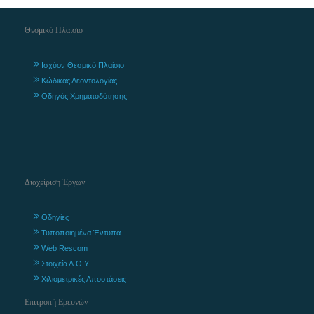
Θεσμικό Πλαίσιο
Ισχύον Θεσμικό Πλαίσιο
Κώδικας Δεοντολογίας
Οδηγός Χρηματοδότησης
Διαχείριση Έργων
Οδηγίες
Τυποποιημένα Έντυπα
Web Rescom
Στοιχεία Δ.Ο.Υ.
Χιλιομετρικές Αποστάσεις
Επιτροπή Ερευνών