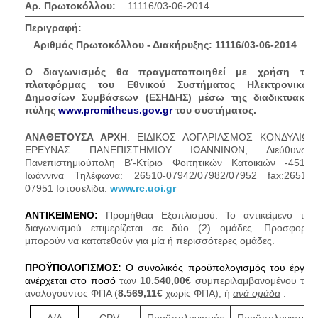
Αρ. Πρωτοκόλλου:
11116/03-06-2014
Περιγραφή:
Αριθμός Πρωτοκόλλου - Διακήρυξης: 11116/03-06-2014
Ο διαγωνισμός θα πραγματοποιηθεί με χρήση της
πλατφόρμας του Εθνικού Συστήματος Ηλεκτρονικών
Δημοσίων Συμβάσεων (ΕΣΗΔΗΣ) μέσω της διαδικτυακής
πύλης
www.promitheus.gov.gr
του συστήματος.
ΑΝΑΘΕΤΟΥΣΑ ΑΡΧΗ
: ΕΙΔΙΚΟΣ ΛΟΓΑΡΙΑΣΜΟΣ ΚΟΝΔΥΛΙΩΝ
ΕΡΕΥΝΑΣ ΠΑΝΕΠΙΣΤΗΜΙΟΥ ΙΩΑΝΝΙΝΩΝ, Διεύθυνση:
Πανεπιστημιούπολη Β’-Κτίριο Φοιτητικών Κατοικιών -45110
Ιωάννινα Τηλέφωνα: 26510-07942/07982/07952 fax:26510-
07951 Ιστοσελίδα:
www.rc.uoi.gr
ΑΝΤΙΚΕΙΜΕΝΟ:
Προμήθεια Εξοπλισμού. Το αντικείμενο του
διαγωνισμού επιμερίζεται σε δύο (2) ομάδες. Προσφορές
μπορούν να κατατεθούν για μία ή περισσότερες ομάδες.
ΠΡΟΫΠΟΛΟΓΙΣΜΟΣ:
Ο συνολικός προϋπολογισμός του έργου
ανέρχεται στο ποσό
των
10.540,00
€
συμπεριλαμβανομένου του
αναλογούντος ΦΠΑ (
8.569,11
€
χωρίς ΦΠΑ), ή
ανά ομάδα
:
Α/Α
CPV
Προϋπολογισμός
Προϋπολογισμός