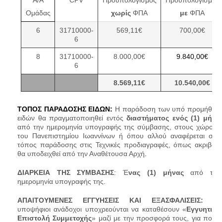
Ομάδας
χωρίς
ΦΠΑ
με
ΦΠΑ
6
31710000-
569,1
1
€
700,00€
6
8
31710000-
8.000,00€
9.840,00€
6
8
.
569
,1
1
€
10
.
5
40,00
€
ΤΟΠΟΣ ΠΑΡΑΔΟΣΗΣ ΕΙΔΩΝ:
Η παράδοση των υπό προμήθεια
ειδών θα πραγματοποιηθεί εντός
διαστήματος ενός (1) μήνα
από την ημερομηνία υπογραφής της σύμβασης, στους χώρους
του Πανεπιστημίου Ιωαννίνων ή όπου αλλού αναφέρεται σαν
τόπος παράδοσης στις Τεχνικές προδιαγραφές, όπως ακριβώς
θα υποδειχθεί από την Αναθέτουσα Αρχή
.
ΔΙΑΡΚΕΙΑ ΤΗΣ ΣΥΜΒΑΣΗΣ
: Έ
νας (1) μήνας
από την
ημερομηνία υπογραφής της.
ΑΠΑΙΤΟΥΜΕΝΕΣ ΕΓΓΥΗΣΕΙΣ ΚΑΙ ΕΞΑΣΦΑΛΙΣΕΙΣ:
Οι
υποψήφιοι ανάδοχοι υποχρεούνται να καταθέσουν «
Εγγυητική
Επιστολή Συμμετοχής
» μαζί με την προσφορά τους, για ποσό