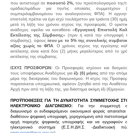
που αντιστοιχεί σε
ποσοστό 2%,
του προϋπολογισμού της/των
ομάδας/ομάδων για την/τις οποία/ες συμμετέχουν (μη
συμπεριλαμβανομένου του αναλογούντος ΦΠΑ). Η εγγυητική
επιστολή πρέπει να έχει ισχύ τουλάχιστον για τριάντα (30) ημέρες
μετά τη λήξη του χρόνου ισχύος της προσφοράς. Ο οριστικός
ανάδοχος οφείλει να καταθέσει «
Εγγυητική Επιστολή Καλής
Εκτέλεσης της Σύμβασης
» (πριν ή κατά την υπογραφή της
σύμβασης), ύψους
ίσου με το
5% της συνολικής συμβατικής
αξίας χωρίς το ΦΠΑ
. Ο χρόνος ισχύος της εγγύησης καλής
εκτέλεσης είναι κατά δύο (2) μήνες μεγαλύτερος από το χρόνο
εκτέλεσης της σύμβασης.
ΙΣΧΥΣ ΠΡΟΣΦΟΡΩΝ:
Οι Προσφορές ισχύουν και δεσμεύουν
τους υποψήφιους Αναδόχους για
έξι (6) μήνες
από την επόμενη
μέρα της διενέργειας του διαγωνισμού. Η ισχύς της Προσφοράς
παρατείνεται υποχρεωτικά, εφόσον ζητηθεί από την Αναθέτουσα
Αρχή πριν από τη λήξη της, για διάστημα ακόμη έξι (6)μηνών.
ΠΡΟΫΠΟΘΕΣΕΙΣ ΓΙΑ ΤΗ ΔΥΝΑΤΟΤΗΤΑ ΣΥΜΜΕΤΟΧΗΣ ΣΤΟΝ
ΗΛΕΚΤΡΟΝΙΚΟ ΔΙΑΓΩΝΙΣΜΟ:
Για την συμμετοχή στο
διαγωνισμό οι ενδιαφερόμενοι οικονομικοί φορείς απαιτείται να
διαθέτουν ψηφιακή υπογραφή, χορηγούμενη από πιστοποιημένη
αρχή παροχής ψηφιακής υπογραφής και να εγγραφούν στο
ηλεκτρονικό σύστημα (Ε.Σ.Η.ΔΗ.Σ. -Διαδικτυακή πύλη:
www.promitheus.gov.gr
).