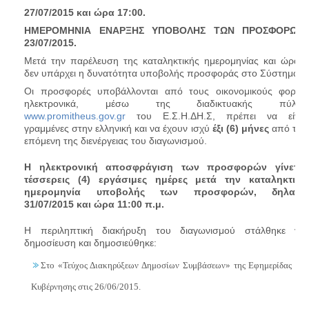
27/07/2015 και ώρα 17:00.
ΗΜΕΡΟΜΗΝΙΑ ΕΝΑΡΞΗΣ ΥΠΟΒΟΛΗΣ ΤΩΝ ΠΡΟΣΦΟΡΩΝ
:
23/07/2015.
Μετά την παρέλευση της καταληκτικής ημερομηνίας και ώρας,
δεν υπάρχει η δυνατότητα υποβολής προσφοράς στο Σύστημα.
Οι προσφορές υποβάλλονται από τους οικονομικούς φορείς
ηλεκτρονικά, μέσω της διαδικτυακής πύλης
www.promitheus.gov.gr
του Ε.Σ.Η.ΔΗ.Σ, πρέπει να είναι
γραμμένες στην ελληνική και να έχουν ισχύ
έξι (6) μήνες
από την
επόμενη της διενέργειας του διαγωνισμού.
Η ηλεκτρονική αποσφράγιση των προσφορών γίνεται
τέσσερεις (4) εργάσιμες ημέρες μετά την καταληκτική
ημερομηνία υποβολής των προσφορών, δηλαδή
31/07/2015 και ώρα 11:00 π.μ.
Η περιληπτική διακήρυξη του διαγωνισμού στάλθηκε για
δημοσίευση και δημοσιεύθηκε:
Στο «Τεύχος Διακηρύξεων Δημοσίων Συμβάσεων» της Εφημερίδας της
Κυβέρνησης στις 26/06/2015.