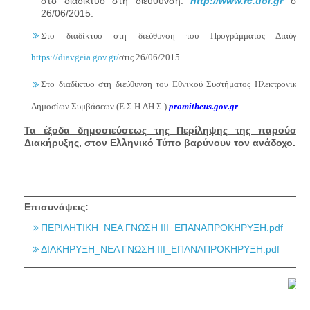
στο διαδίκτυο στη διεύθυνση:
http://www.rc.uoi.gr
στις
26/06/2015.
Στο διαδίκτυο στη διεύθυνση του Προγράμματος Διαύγεια
https://diavgeia.gov.gr/
στις 26/06/2015.
Στο διαδίκτυο στη διεύθυνση του Εθνικού Συστήματος Ηλεκτρονικών
Δημοσίων Συμβάσεων (Ε.Σ.Η.ΔΗ.Σ.)
promitheus.gov.gr
.
Τα έξοδα δημοσιεύσεως της Περίληψης της παρούσας
Διακήρυξης, στον Ελληνικό Τύπο βαρύνουν τον ανάδοχο.
Επισυνάψεις:
ΠΕΡΙΛΗΤΙΚΗ_ΝΕΑ ΓΝΩΣΗ ΙΙΙ_ΕΠΑΝΑΠΡΟΚΗΡΥΞΗ.pdf
ΔΙΑΚΗΡΥΞΗ_ΝΕΑ ΓΝΩΣΗ ΙΙΙ_ΕΠΑΝΑΠΡΟΚΗΡΥΞΗ.pdf