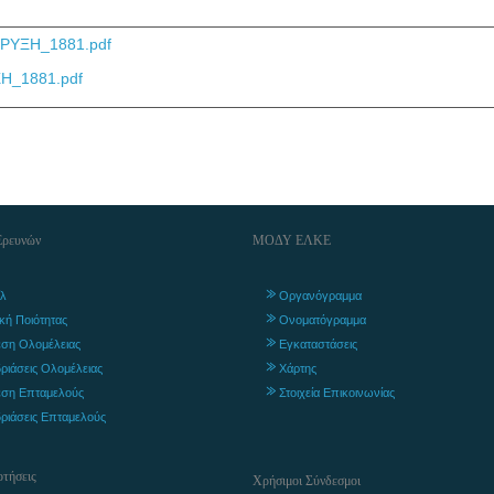
ΡΥΞΗ_1881.pdf
_1881.pdf
Ερευνών
ΜΟΔΥ ΕΛΚΕ
λ
Οργανόγραμμα
ική Ποιότητας
Ονοματόγραμμα
ση Ολομέλειας
Εγκαταστάσεις
ριάσεις Ολομέλειας
Χάρτης
ση Επταμελούς
Στοιχεία Επικοινωνίας
ριάσεις Επταμελούς
τήσεις
Χρήσιμοι Σύνδεσμοι