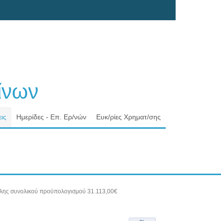
νων
ις
Ημερίδες - Επ. Ερ/νών
Ευκ/ρίες Χρηματ/σης
 Ύλης συνολικού προϋπολογισμού 31.113,00€