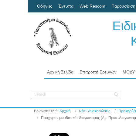
Οδηγίες
Έντυπα
Web Rescom
Παρουσίαση
Ειδ
Κον
Πα
Αρχική Σελίδα
Επιτροπή Ερευνών
ΜΟΔΥ
Βρίσκεστε εδώ:
Αρχική
Νέα - Ανακοινώσεις
Προκηρύξε
Πρόχειρος μειοδοτικός διαγωνισμός (Αρ. Πρωτ. Διαγωνι