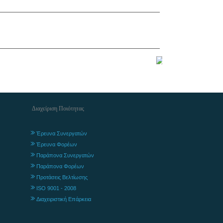
Διαχείριση Ποιότητας
Έρευνα Συνεργατών
Έρευνα Φορέων
Παράπονα Συνεργατών
Παράπονα Φορέων
Προτάσεις Βελτίωσης
ISO 9001 - 2008
Διαχειριστική Επάρκεια