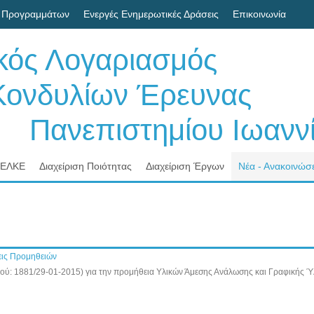
 Προγραμμάτων
Ενεργές Ενημερωτικές Δράσεις
Επικοινωνία
ικός Λογαριασμός
δυλίων Έρευνας
νεπιστημίου Ιωαννί
 ΕΛΚΕ
Διαχείριση Ποιότητας
Διαχείριση Έργων
Νέα - Ανακοινώσε
ις Προμηθειών
σμού: 1881/29-01-2015) για την προμήθεια Υλικών Άμεσης Ανάλωσης και Γραφικής