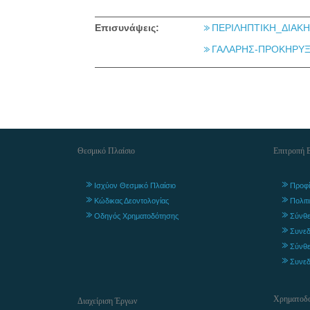
Επισυνάψεις:
ΠΕΡΙΛΗΠΤΙΚΗ_ΔΙΑΚΗ
ΓΑΛΑΡΗΣ-ΠΡΟΚΗΡΥΞΗ
Θεσμικό Πλαίσιο
Επιτροπή 
Ισχύον Θεσμικό Πλαίσιο
Προφί
Κώδικας Δεοντολογίας
Πολιτ
Οδηγός Χρηματοδότησης
Σύνθε
Συνεδ
Σύνθε
Συνεδ
Χρηματοδο
Διαχείριση Έργων