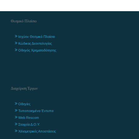
Θεσμικό Πλαίσιο
Ισχύον Θεσμικό Πλαίσιο
Κώδικας Δεοντολογίας
Οδηγός Χρηματοδότησης
Διαχείριση Έργων
Οδηγίες
Τυποποιημένα Έντυπα
Web Rescom
Στοιχεία Δ.Ο.Υ.
Χιλιομετρικές Αποστάσεις