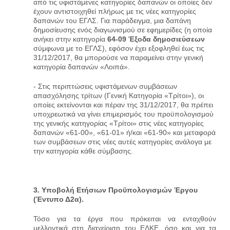
από τις υφιστάμενες κατηγορίες δαπανών οι οποίες δεν
έχουν αντιστοιχηθεί πλήρως με τις νέες κατηγορίες
δαπανών του ΕΓΛΣ. Για παράδειγμα, μια δαπάνη
δημοσίευσης ενός διαγωνισμού σε εφημερίδες (η οποία
ανήκει στην κατηγορία
64-09 Έξοδα δημοσιεύσεων
σύμφωνα με το ΕΓΛΣ), εφόσον έχει εξοφληθεί έως τις
31/12/2017, θα μπορούσε να παραμείνει στην γενική
κατηγορία δαπανών «Λοιπά».
- Στις περιπτώσεις υφιστάμενων συμβάσεων
απασχόλησης τρίτων (Γενική Κατηγορία «Τρίτοι»), οι
οποίες εκτείνονται και πέραν της 31/12/2017, θα πρέπει
υποχρεωτικά να γίνει επιμερισμός του προϋπολογισμού
της γενικής κατηγορίας «Τρίτοι» στις νέες κατηγορίες
δαπανών «61-00», «61-01» ή/και «61-90» και μεταφορά
των συμβάσεων στις νέες αυτές κατηγορίες ανάλογα με
την κατηγορία κάθε σύμβασης.
3. Υποβολή Ετήσιων Προϋπολογισμών Έργου
(Έντυπο Δ2α).
Τόσο για τα έργα που πρόκειται να ενταχθούν
μελλοντικά στη διαχείριση του ΕΛΚΕ, όσο και για τα