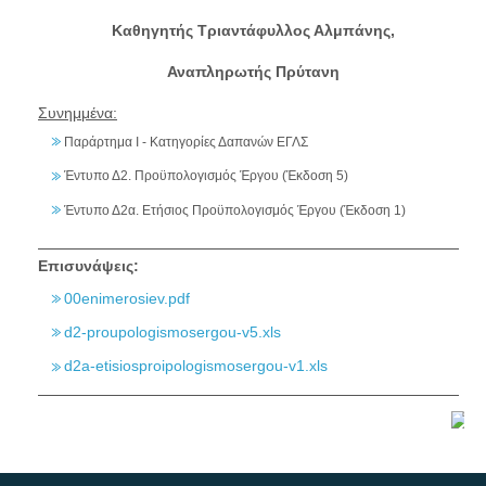
Καθηγητής Τριαντάφυλλος Αλμπάνης,
Αναπληρωτής Πρύτανη
Συνημμένα:
Παράρτημα Ι - Κατηγορίες Δαπανών ΕΓΛΣ
Έντυπο Δ2. Προϋπολογισμός Έργου (Έκδοση 5)
Έντυπο Δ2α. Ετήσιος Προϋπολογισμός Έργου (Έκδοση 1)
Επισυνάψεις:
00enimerosiev.pdf
d2-proupologismosergou-v5.xls
d2a-etisiosproipologismosergou-v1.xls