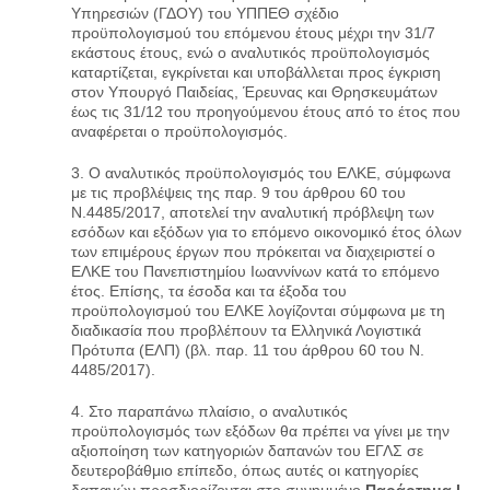
Υπηρεσιών (ΓΔΟΥ) του ΥΠΠΕΘ σχέδιο
προϋπολογισμού του επόμενου έτους μέχρι την 31/7
εκάστους έτους, ενώ ο αναλυτικός προϋπολογισμός
καταρτίζεται, εγκρίνεται και υποβάλλεται προς έγκριση
στον Υπουργό Παιδείας, Έρευνας και Θρησκευμάτων
έως τις 31/12 του προηγούμενου έτους από το έτος που
αναφέρεται ο προϋπολογισμός.
3. Ο αναλυτικός προϋπολογισμός του ΕΛΚΕ, σύμφωνα
με τις προβλέψεις της παρ. 9 του άρθρου 60 του
Ν.4485/2017, αποτελεί την αναλυτική πρόβλεψη των
εσόδων και εξόδων για το επόμενο οικονομικό έτος όλων
των επιμέρους έργων που πρόκειται να διαχειριστεί ο
ΕΛΚΕ του Πανεπιστημίου Ιωαννίνων κατά το επόμενο
έτος. Επίσης, τα έσοδα και τα έξοδα του
προϋπολογισμού του ΕΛΚΕ λογίζονται σύμφωνα με τη
διαδικασία που προβλέπουν τα Ελληνικά Λογιστικά
Πρότυπα (ΕΛΠ) (βλ. παρ. 11 του άρθρου 60 του Ν.
4485/2017).
4. Στο παραπάνω πλαίσιο, ο αναλυτικός
προϋπολογισμός των εξόδων θα πρέπει να γίνει με την
αξιοποίηση των κατηγοριών δαπανών του ΕΓΛΣ σε
δευτεροβάθμιο επίπεδο, όπως αυτές οι κατηγορίες
δαπανών προσδιορίζονται στο συνημμένο
Παράρτημα Ι