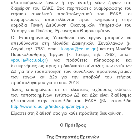
υλοποιούμενων έργων ή την ένταξη νέων έργων στη
διαχείριση του ΕΛΚΕ. Στις περιπτώσεις αναμόρφωσης του
ετήσιου συνολικού προϋπολογισμού του ΕΛΚΕ, οι
αναμορφώσεις αποστέλλονται προς ενημέρωση στην
αρμόδια Γενική Διεύθυνση Οικονομικών Υπηρεσιών του
Υπουργείου Παιδείας, Έρευνας και Θρησκευμάτων.
Οι Επιστημονικώς Υπεύθυνοι των έργων μπορούν να
απευθύνονται στη Μονάδα Διοικητικών Συναλλαγών (κ.
Λαγού, τηλ. 7981,
email
:
klagou@cc.uoi.gr
) και στη Μονάδα
Παρακολούθησης Έργων (κ. Τσιάρα, τηλ. 7962,
email
:
vpoulia@cc.uoi.gr
) για πρόσθετες πληροφορίες και
διευκρινήσεις ως προς τη διαδικασία σύνταξης των εντύπων
Δ2 για την τροποποίηση των συνολικών προϋπολογισμών
των έργων και Δ2α για την υποβολή του ετήσιου
προϋπολογισμού για το έτος 2018.
Τέλος, επισημαίνεται ότι οι τελευταίες ισχύουσες εκδόσεις
των τυποποιημένων εντύπων Δ2 και Δ2α είναι διαθέσιμες
ηλεκτρονικά στην ιστοσελίδα του ΕΛΚΕ (βλ. ιστοσελίδα
http://www.rc.uoi.gr/index.php/entypa
).
Είμαστε στη διάθεσή σας για κάθε πρόσθετη διευκρίνιση.
O
Πρόεδρος
Της Επιτροπής Ερευνών