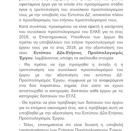
υφιστάμενα έργα για τα οποία στο προηγούμενο στάδιο
έγινε η τροποποίηση του συνολικού προϋπολογισμού
τους με την υποβολή του Εντύπου Δ2, απαιτείται πλέον
ο προσδιορισμός του ετήσιου προϋπολογισμού τους.
Κατά συνέπεια, προκειμένου να είναι εφικτή η κατάρτιση
του συνολικού προϋπολογισμού του ΕΛΚΕ για το έτος
2018, οι Επιστημονικώς Υπεύθυνοι των έργων θα
πρέπει να υποβάλλουν τον ετήσιο προϋπολογισμό του
έργου τους για το έτος 2018, με την αξιοποίηση του
νέου
Εντύπου Δ2α-Ετήσιος Προϋπολογισμός
Έργου
, λαμβάνοντας υπόψη τα ακόλουθα στοιχεία:
-
Θα πρέπει να έχει προηγηθεί η ένταξη ή η
τροποποίηση του συνολικού προϋπολογισμού του
έργου με την αξιοποίηση του εντύπου Δ2-
Προϋπολογισμός Έργου, σύμφωνα με τα αναφερόμενα
στα δύο παραπάνω σημεία, έτσι ώστε να έχουν
αντιστοιχηθεί οι κατηγορίες δαπανών κάθε έργου με τις
κατηγορίες δαπανών του ΕΓΛΣ.
-
Θα πρέπει να γίνει πρόβλεψη των δαπανών του έργου
για το επόμενο οικονομικό έτος, και η πρόβλεψη αυτή να
υποβληθεί με την αξιοποίηση του Εντύπου Δ2α-Ετήσιος
Προϋπολογισμός Έργου.
- Τέλος, επισημαίνεται ότι είναι δυνατή η υποβολή
τροποποιήσεων των Ετήσιων Προϋπολογισμών Έργων,