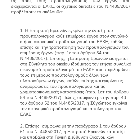
Ως προς τους προϋπολογισμούς των έργων που
διαχειρίζονται οι ΕΛΚΕ, οι σχετικές διατάξεις του Ν.4485/2017
προβλέπουν τα ακόλουθα:
1. Η Επιτροπή Ερευνών εγκρίνει την ένταξη του
προϋπολογισμού κάθε επιμέρους έργου στον συνολικό
ετήσιο οικονομικό προϋπολογισμό του ΕΛΚΕ, καθώς
επίσης και την τροποποίηση των προϋπολογισμών των
επιμέρους έργων (παρ. 1ε του άρθρου 54 του
Ν.4485/2017). Επίσης, η Επιτροπή Ερευνών εισηγείται
στη Σύγκλητο του οικείου ιδρύματος τον ετήσιο συνολικό
οικονομικό προϋπολογισμό του ΕΛΚΕ που περιλαμβάνει
τους επιμέρους προϋπολογισμούς όλων των
υλοποιούμενων έργων, καθώς επίσης και εγκρίνει τις
αναμορφώσεις του προϋπολογισμού και τις
χρηματοοικονομικές καταστάσεις (παρ. 1στ του άρθρου
54 του Ν.4485/2017). Τέλος, σύμφωνα με την παρ. 4β
του άρθρου 52 του Ν.4485/2017, η Σύγκλητος εγκρίνει
τον οικονομικό προϋπολογισμό και απολογισμό του
ΕΛΚΕ.
2. Επίσης, σύμφωνα με την παράγραφο 1 του άρθρου
61 του Ν. 4485/2017, η Επιτροπή Ερευνών καταρτίζει
και υποβάλει στη Γενική Διεύθυνση Οικονομικών