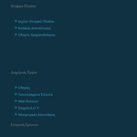
Θεσμικό Πλαίσιο
Ισχύον Θεσμικό Πλαίσιο
Κώδικας Δεοντολογίας
Οδηγός Χρηματοδότησης
Διαχείριση Έργων
Οδηγίες
Τυποποιημένα Έντυπα
Web Rescom
Στοιχεία Δ.Ο.Υ.
Χιλιομετρικές Αποστάσεις
Επιτροπή Ερευνών