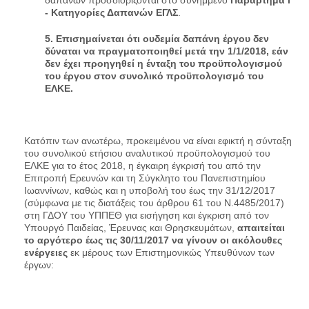
- Κατηγορίες Δαπανών ΕΓΛΣ
.
5. Επισημαίνεται ότι ουδεμία δαπάνη έργου δεν
δύναται να πραγματοποιηθεί μετά την 1/1/2018, εάν
δεν έχει προηγηθεί η ένταξη του προϋπολογισμού
του έργου στον συνολικό προϋπολογισμό του
ΕΛΚΕ.
Κατόπιν των ανωτέρω, προκειμένου να είναι εφικτή η σύνταξη
του συνολικού ετήσιου αναλυτικού προϋπολογισμού του
ΕΛΚΕ για το έτος 2018, η έγκαιρη έγκρισή του από την
Επιτροπή Ερευνών και τη Σύγκλητο του Πανεπιστημίου
Ιωαννίνων, καθώς και η υποβολή του έως την 31/12/2017
(σύμφωνα με τις διατάξεις του άρθρου 61 του Ν.4485/2017)
στη ΓΔΟΥ του ΥΠΠΕΘ για εισήγηση και έγκριση από τον
Υπουργό Παιδείας, Έρευνας και Θρησκευμάτων,
απαιτείται
το αργότερο έως τις 30/11/2017 να γίνουν οι ακόλουθες
ενέργειες
εκ μέρους των Επιστημονικώς Υπευθύνων των
έργων: