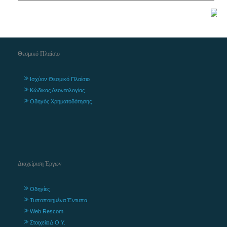
Θεσμικό Πλαίσιο
Ισχύον Θεσμικό Πλαίσιο
Κώδικας Δεοντολογίας
Οδηγός Χρηματοδότησης
Διαχείριση Έργων
Οδηγίες
Τυποποιημένα Έντυπα
Web Rescom
Στοιχεία Δ.Ο.Υ.