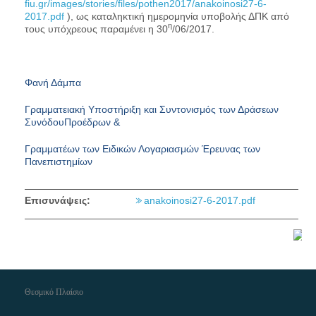
fiu.gr/images/stories/files/pothen2017/anakoinosi27-6-
2017.pdf
), ως καταληκτική ημερομηνία υποβολής ΔΠΚ από
η
τους υπόχρεους παραμένει η
30
/06/2017
.
Φανή Δάμπα
Γραμματειακή Υποστήριξη και Συντονισμός των Δράσεων
Συνόδου
Προέδρων &
Γραμματέων των Ειδικών Λογαριασμών Έρευνας των
Πανεπιστημίων
Επισυνάψεις:
anakoinosi27-6-2017.pdf
Θεσμικό Πλαίσιο