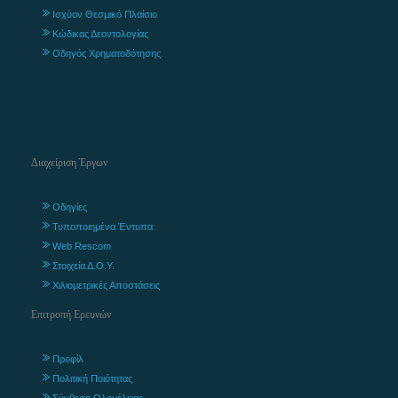
Ισχύον Θεσμικό Πλαίσιο
Κώδικας Δεοντολογίας
Οδηγός Χρηματοδότησης
Διαχείριση Έργων
Οδηγίες
Τυποποιημένα Έντυπα
Web Rescom
Στοιχεία Δ.Ο.Υ.
Χιλιομετρικές Αποστάσεις
Επιτροπή Ερευνών
Προφίλ
Πολιτική Ποιότητας
Σύνθεση Ολομέλειας