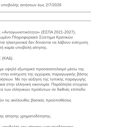
υποβολής αιτήσεων έως 2/7/2026
 «Ανταγωνιστικότητα» (ΕΣΠΑ 2021-2027),
ρωμένο Πληροφοριακό Σύστημα Κρατικών
ται ηλεκτρονικά δεν δύνανται να λάβουν ενίσχυση.
τή καμία υποβολή αίτησης.
 (ΚΑΔ).
ς με υψηλό εξωτερικό προσανατολισμό μέσω της
 στην ενίσχυση της εγχώριας παραγωγικής βάσης
ειρήσεων. Με την αύξηση της τοπικής παραγωγής
ικά στην ελληνική οικονομία. Παράλληλα στοχεύει
τα των ελληνικών προϊόντων σε διεθνές επίπεδο.
ούν τις ακόλουθες βασικές προϋποθέσεις
της αίτησης χρηματοδότησης.
ς υποβολής της αίτησης χρηματοδότησης.