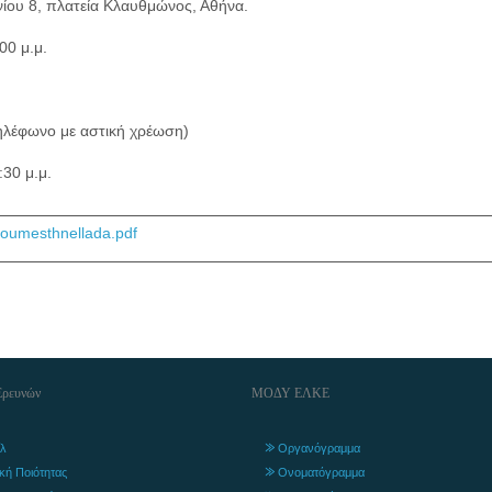
ίου 8, πλατεία Κλαυθμώνος, Αθήνα.
00 μ.μ.
ηλέφωνο με αστική χρέωση)
:30 μ.μ.
oumesthnellada.pdf
Ερευνών
ΜΟΔΥ ΕΛΚΕ
λ
Οργανόγραμμα
ική Ποιότητας
Ονοματόγραμμα