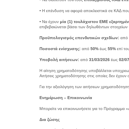
• Η επένδυση να αφορά αποκλειστικά σε ΚΑΔ π
• Να έχουν
μία (1) τουλάχιστον ΕΜΕ εξαρτημέ
επιβεβαιώνεται βάσει των δηλωθέντων στοιχείων
Προϋπολογισμός επενδυτικών σχεδίων:
από
Ποσοστά ενίσχυσης:
από
50%
έως
55%
επί το
Υποβολή αιτήσεων:
από
31/03/2026
έως
02/0
Η αίτηση χρηματοδότησης υποβάλλεται υποχρεω
Αιτήσεις χρηματοδότησης στις οποίες δεν έχου
Για την αξιολόγηση των αιτήσεων χρηματοδότησ
Ενημέρωση – Επικοινωνία
Μπορείτε να επικοινωνήσετε για το Πρόγραμμα 
Δια ζώσης