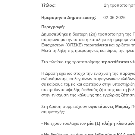
Τίτλος:
2η τροποποίηση
Ημερομηνία Δημοσίευσης:
02-06-2026
Περιγραφή:
Δημοσιεύθηκε η δεύτερη (2η) τροποποίηση της 
σύμφωνα με την οποία η καταληκτική ημερομην
Ενισχύσεων (ΟΠΣΚΕ) παρατείνεται και ορίζεται τ
Μετά τη λήξη της ημερομηνίας και ώρας της ηλε
Στο πλαίσιο της τροποποίησης
προστίθενται νέ
Η Δράση έχει ως στόχο την ενίσχυση της παραγω
ενδυνάμωσης επιλεγμένων παραγωγικών κλάδων. 
σε καίριους τομείς και αφετέρου στην υποστήρι
σε προϊόντα υψηλής διεθνούς ζήτησης και τη βελ
στην ενίσχυση της κάλυψης της εγχώριας ζήτηση
Στη Δράση συμμετέχουν
υφιστάμενες Μικρές, Π
συμμετοχής:
• Να έχουν τουλάχιστον
μία (1) πλήρη κλεισμέν
• Να διαθέτουν τον/τους
επιλέξιμο/ους ΚΑΔ επ