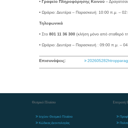
•
Γραφείο Πληροφόρησης Κοινού
– Δραγατσαν
• Ωράριο: Δευτέρα – Παρασκευή: 10:00 π.μ. – 02:
Τηλεφωνικά
• Στο
801 11 36 300
(κλήση μόνο από σταθερό τ
• Ωράριο: Δευτέρα – Παρασκευή : 09:00 π.μ. – 04
Επισυνάψεις:
202605282htropparag
Θεσμικό Πλαίσιο
Επιτροπή 
Ισχύον Θεσμικό Πλαίσιο
Προφί
Κώδικας Δεοντολογίας
Πολιτ