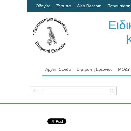
Οδηγίες
Έντυπα
Web Rescom
Παρουσίαση
Ειδ
Κον
Πα
Αρχική Σελίδα
Επιτροπή Ερευνών
ΜΟΔΥ