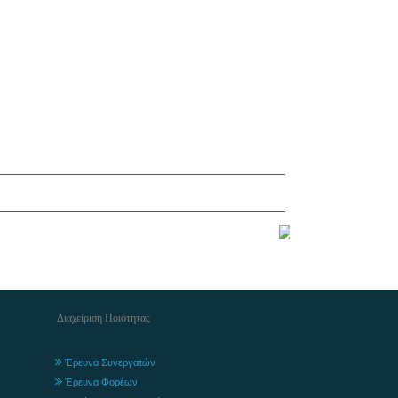
Διαχείριση Ποιότητας
Έρευνα Συνεργατών
Έρευνα Φορέων