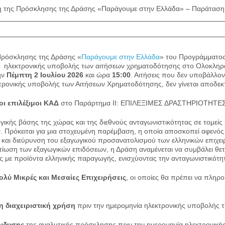
 της Πρόσκλησης της Δράσης «Παράγουμε στην Ελλάδα» – Παράταση 
Πρόσκλησης της Δράσης «
Παράγουμε στην Ελλάδα
» του Προγράμματος
ία ηλεκτρονικής υποβολής των αιτήσεων χρηματοδότησης στο Ολοκλη
ην
Πέμπτη 2 Ιουλίου 2026
και ώρα
15:00
. Αιτήσεις που δεν υποβάλλον
κτρονικής υποβολής των Αιτήσεων Χρηματοδότησης, δεν γίνεται αποδεκ
οι επιλέξιμοι ΚΑΔ
στο Παράρτημα ΙΙ: EΠΙΛΕΞΙΜΕΣ ΔΡΑΣΤΗΡΙΟΤΗΤΕΣ
γικής βάσης της χώρας και της διεθνούς ανταγωνιστικότητας σε τομεί
Πρόκειται για μια στοχευμένη παρέμβαση, η οποία αποσκοπεί αφενός
ξη και διεύρυνση του εξαγωγικού προσανατολισμού των ελληνικών επιχ
τίωση των εξαγωγικών επιδόσεων, η Δράση αναμένεται να συμβάλει θετ
ς με προϊόντα ελληνικής παραγωγής, ενισχύοντας την ανταγωνιστικότη
ολύ Μικρές και Μεσαίες Επιχειρήσεις
, οι οποίες θα πρέπει να πληρ
η διαχειριστική χρήση
πριν την ημερομηνία ηλεκτρονικής υποβολής 
ένδυσης
της αναλυτικής πρόσκλησης πριν την ημερομηνία ηλεκτρονική