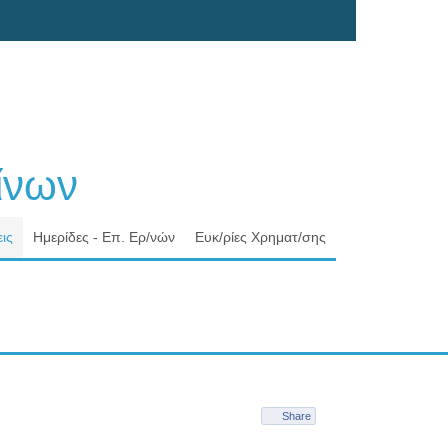
νων
ις
Ημερίδες - Επ. Ερ/νών
Ευκ/ρίες Χρηματ/σης
Share