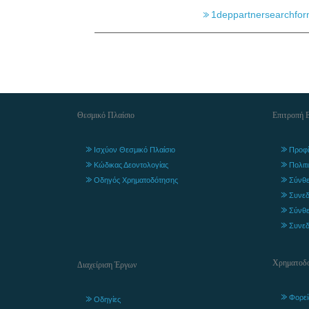
1deppartnersearchfo
Θεσμικό Πλαίσιο
Επιτροπή 
Ισχύον Θεσμικό Πλαίσιο
Προφί
Κώδικας Δεοντολογίας
Πολιτ
Οδηγός Χρηματοδότησης
Σύνθε
Συνεδ
Σύνθε
Συνεδ
Χρηματοδο
Διαχείριση Έργων
Φορεί
Οδηγίες