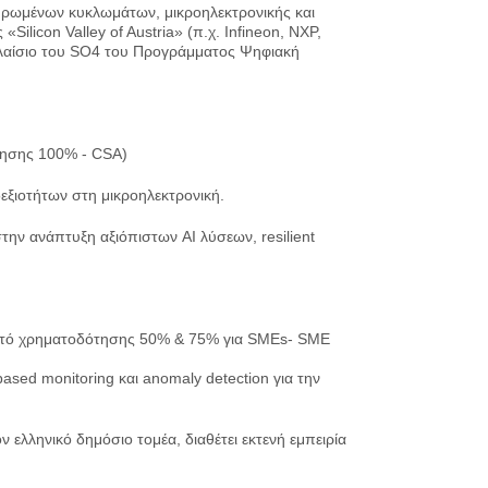
οκληρωμένων κυκλωμάτων, μικροηλεκτρονικής και
licon Valley of Austria» (π.χ. Infineon, NXP,
 πλαίσιο του SO4 του Προγράμματος Ψηφιακή
ησης 100% - CSA)
δεξιοτήτων στη μικροηλεκτρονική.
την ανάπτυξη αξιόπιστων AI λύσεων, resilient
οστό χρηματοδότησης 50% & 75% για SMEs- SME
based monitoring και anomaly detection για την
λληνικό δημόσιο τομέα, διαθέτει εκτενή εμπειρία