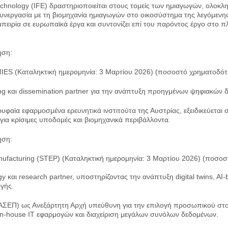
of Technology (IFE) δραστηριοποιείται στους τομείς των ημιαγωγών, ολ
εργασία με τη βιομηχανία ημιαγωγών στο οικοσύστημα της λεγόμενης «Si
μπειρία σε ευρωπαϊκά έργα και συντονίζει επί του παρόντος έργο στο
ηση:
 (Καταληκτική ημερομηνία: 3 Μαρτίου 2026) (ποσοστό χρηματοδότ
ing και dissemination partner για την ανάπτυξη προηγμένων ψηφιακών 
φαία εφαρμοσμένα ερευνητικά ινστιτούτα της Αυστρίας, εξειδικεύεται σ
ια κρίσιμες υποδομές και βιομηχανικά περιβάλλοντα.
ηση:
nufacturing (STEP) (Καταληκτική ημερομηνία: 3 Μαρτίου 2026) (ποσ
y και research partner, υποστηρίζοντας την ανάπτυξη digital twins, AI-
γής.
ΕΠ) ως Ανεξάρτητη Αρχή υπεύθυνη για την επιλογή προσωπικού στον ε
 in-house IT εφαρμογών και διαχείριση μεγάλων συνόλων δεδομένων.