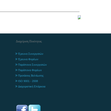
Διαχείριση Ποιότητας
Έρευνα Συνεργατών
Έρευνα Φορέων
Παράπονα Συνεργατών
Παράπονα Φορέων
Προτάσεις Βελτίωσης
ISO 9001 - 2008
Διαχειριστική Επάρκεια