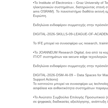
•Το Institute of Electronics – Graz University 
ηλεκτρονικών συστημάτων, διατηρώντας στενή συν
ams OSRAM). Το πανεπιστήμιο διαθέτει εκτενή ε
Ευρώπη.
Εκδηλώνει ενδιαφέρον συμμετοχής στην πρόσκλ
DIGITAL-2026-SKILLS-09-LEAGUE-OF-ACADEMIES
Το IFE μπορεί να συνεισφέρει ως research, train
•Το JOANNEUM Research Digital, ένα από τα κορυ
IT/OT συστημάτων και secure edge τεχνολογιών γ
Εκδηλώνει ενδιαφέρον συμμετοχής στην πρόσκλ
DIGITAL-2026-DSM-AI-09 – Data Spaces for Ma
Support Actions)
Το ινστιτούτο μπορεί να συνεισφέρει ως technolog
ασφάλεια και ανθεκτικότητα συστημάτων παραγω
•Το Ανώτατο Συμβούλιο Επιλογής Προσωπικού (ΑΣ
σε ψηφιακές διαδικασίες αξιολόγησης, ανάπτυξη