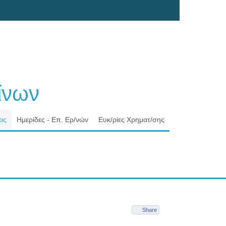
νων
ις
Ημερίδες - Επ. Ερ/νών
Ευκ/ρίες Χρηματ/σης
Share