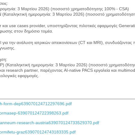
εις:
ερομηνία: 3 Μαρτίου 2026) (ποσοστό χρηματοδότησης 100% - CSA)
αταληκτική ημερομηνία: 3 Μαρτίου 2026) (ποσοστό χρηματοδότησης
 και use cases provider, υποστηρίζοντας πιλοτικές εφαρμογές Generat
ρφωσης στον δημόσιο τομέα.
 για την ανάλυση ιατρικών απεικονίσεων (CT και MRI), συνδυάζοντας
άγνωσης.
ηση:
TEP) (Καταληκτική ημερομηνία: 3 Μαρτίου 2026) (ποσοστό χρηματοδότ
αι research partner, παρέχοντας AI-native PACS εργαλεία και multimod
ολογικές εφαρμογές.
rch-form-dep639070124712297696.pdf
-formasep-639070124722398263.pdf
joanneum-research-austria639070124733529370.pdf
formifetu-graz639070124743183335.pdf