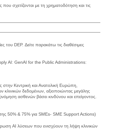
 που σχετίζονται με τη χρηματοδότηση και τις
ίες του DEP. Δείτε παρακάτω τις διαθέσιμες
y AI: GenAI for the Public Administrations:
ς στην Κεντρική και Ανατολική Ευρώπη,
ν κλινικών δεδομένων, αξιοποιώντας μεγάλης
ξινόμηση ασθενών βάσει κινδύνου και επείγοντος.
ησης 50% & 75% για SMEs- SME Support Actions)
ικύρωση AI λύσεων που ενισχύουν τη λήψη κλινικών