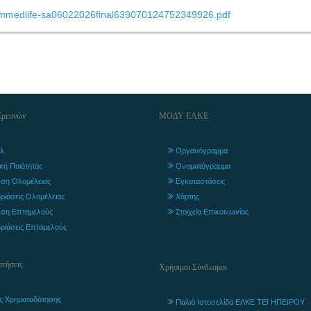
rmmedlife-sa06022026final639070124752349926.pdf
Ερευνών
ΜΟΔΥ ΕΛΚΕ
λ
Οργανόγραμμα
ική Ποιότητας
Ονοματόγραμμα
ση Ολομέλειας
Εγκαταστάσεις
ριάσεις Ολομέλειας
Χάρτης
ση Επταμελούς
Στοιχεία Επικοινωνίας
ριάσεις Επταμελούς
τήσεις
Χρήσιμοι Σύνδεσμοι
ς Χρηματοδότησης
Παλιά Ιστοσελίδα ΕΛΚΕ ΤΕΙ ΗΠΕΙΡΟΥ