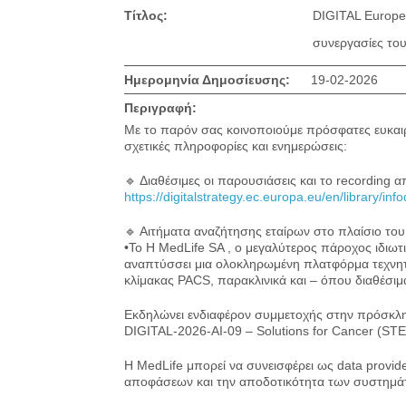
Τίτλος:
DIGITAL Europe 
συνεργασίες του
Ημερομηνία Δημοσίευσης:
19-02-2026
Περιγραφή:
Με το παρόν σας κοινοποιούμε πρόσφατες ευκαιρίε
σχετικές πληροφορίες και ενημερώσεις:
🔹 Διαθέσιμες οι παρουσιάσεις και το recording 
https://digitalstrategy.ec.europa.eu/en/library/i
🔹 Αιτήματα αναζήτησης εταίρων στο πλαίσιο 
•Το Η MedLife SA , ο μεγαλύτερος πάροχος ιδιωτ
αναπτύσσει μια ολοκληρωμένη πλατφόρμα τεχνητή
κλίμακας PACS, παρακλινικά και – όπου διαθέσιμ
Εκδηλώνει ενδιαφέρον συμμετοχής στην πρόσκλ
DIGITAL-2026-AI-09 – Solutions for Cancer (S
H MedLife μπορεί να συνεισφέρει ως data provide
αποφάσεων και την αποδοτικότητα των συστημάτ