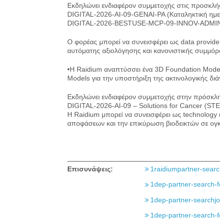
Εκδηλώνει ενδιαφέρον συμμετοχής στις προσκλήσ
DIGITAL-2026-AI-09-GENAI-PA (Καταληκτική ημ
DIGITAL-2026-BESTUSE-MCP-09-INNOV-ADMIN (Κ
Ο φορέας μπορεί να συνεισφέρει ως data provider
αυτόματης αξιολόγησης και κανονιστικής συμμό
•Η Raidium αναπτύσσει ένα 3D Foundation Model
Models για την υποστήριξη της ακτινολογικής δι
Εκδηλώνει ενδιαφέρον συμμετοχής στην πρόσκλ
DIGITAL-2026-AI-09 – Solutions for Cancer (S
Η Raidium μπορεί να συνεισφέρει ως technology κ
αποφάσεων και την επικύρωση βιοδεικτών σε ογκ
Επισυνάψεις:
1raidiumpartner-sea
1dep-partner-search
1dep-partner-search
1dep-partner-search-