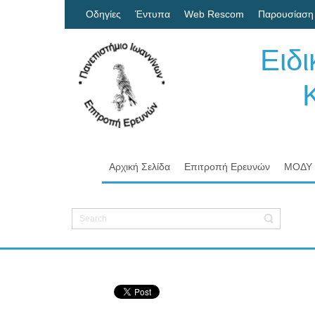
Οδηγίες
Έντυπα
Web Rescom
Παρουσίαση
Ειδ
Κον
Πα
Αρχική Σελίδα
Επιτροπή Ερευνών
ΜΟΔΥ