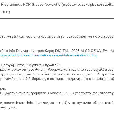
Programme : NCP Greece Newsletter(πρόσφατες ευκαιρίες και εξελίξεις
 DEP.)
ς και εξελίξεις που σχετίζονται με τη χρηματοδότηση και τις συνεργασ
από το Info Day για την πρόσκληση DIGITAL- 2026-AI-09-GENAI-PA – Appl
nfoday-genai-public-administrations-presentations-andrecording
του Προγράμματος «Ψηφιακή Ευρώπη»:
ικών ιατρικών υπηρεσιών στη Ρουμανία και ένας από τους μεγαλύτερου
ς νοημοσύνης για την ανάλυση ιατρικής απεικόνισης και πολυτροπικώ
α – γονιδιωματικά δεδομένα για αυτοματοποιημένη προ-ερμηνεία και τα
ηση:
TEP) (Καταληκτική ημερομηνία: 3 Μαρτίου 2026) (ποσοστό χρηματοδότ
r, research και clinical partner, υποστηρίζοντας την ανάπτυξη και επ
ων υγείας.