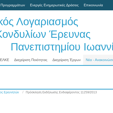
 Προγραμμάτων
Ενεργές Ενημερωτικές Δράσεις
Επικοινωνία
ικός Λογαριασμός
δυλίων Έρευνας
νεπιστημίου Ιωαννί
 ΕΛΚΕ
Διαχείριση Ποιότητας
Διαχείριση Έργων
Νέα - Ανακοινώσε
ις Ερευνητών
Πρόσκληση Εκδήλωσης Ενδιαφέροντος 11259/2013