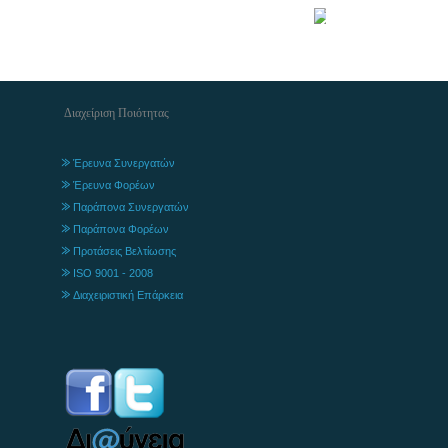
Διαχείριση Ποιότητας
Έρευνα Συνεργατών
Έρευνα Φορέων
Παράπονα Συνεργατών
Παράπονα Φορέων
Προτάσεις Βελτίωσης
ISO 9001 - 2008
Διαχειριστική Επάρκεια