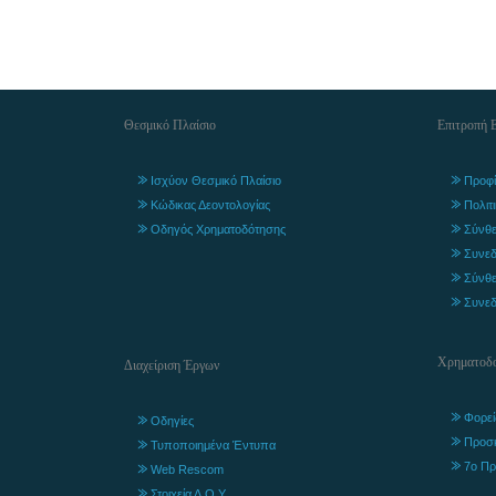
Θεσμικό Πλαίσιο
Επιτροπή 
Ισχύον Θεσμικό Πλαίσιο
Προφί
Κώδικας Δεοντολογίας
Πολιτ
Οδηγός Χρηματοδότησης
Σύνθε
Συνεδ
Σύνθε
Συνεδ
Χρηματοδο
Διαχείριση Έργων
Φορεί
Οδηγίες
Προσ
Τυποποιημένα Έντυπα
7ο Πρ
Web Rescom
Στοιχεία Δ.Ο.Υ.