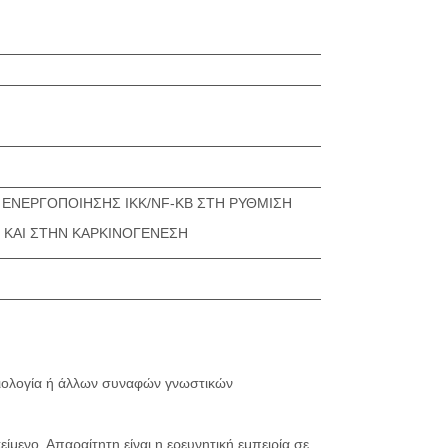
ΕΝΕΡΓΟΠΟΙΗΣΗΣ ΙΚΚ/NF-ΚB ΣΤΗ ΡΥΘΜΙΣΗ
O ΚΑΙ ΣΤΗΝ ΚΑΡΚΙΝΟΓΕΝΕΣΗ
 Βιολογία ή άλλων συναφών γνωστικών
ίμενο. Απαραίτητη είναι η ερευνητική εμπειρία σε