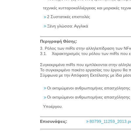
τεχνικές κυτταροκαλλιέργειας και μοριακές τεχ
2 Συστατικές επιστολές
Ξένη γλώσσα: Αγγλικά
Περιγραφή Θέσης:
3. Ρόλος των miRs στην αλληλεπίδραση των NFκ
3.1. Χαρακτηρισμός του ρόλου των miRs που ε
Συγκεκριμένα miRs που εμπλέκονται στην αλληλ
Το συγκεκριμένο πακέτο εργασίας του έργου θα 
Σύμφωνα με την Απόφαση Εκτέλεσης με ίδια μέσ
Οι εκτιμώμενοι ανθρωπομήνες απασχόλησης ο
Οι εκτιμώμενοι ανθρωπομήνες απασχόλησης κ
Υποέργου.
Επισυνάψεις:
80799_11259_2013.p