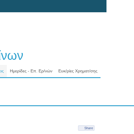
νων
ις
Ημερίδες - Επ. Ερ/νών
Ευκ/ρίες Χρηματ/σης
Share