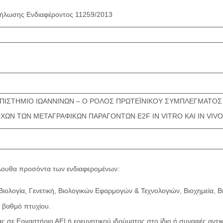
ήλωσης Ενδιαφέροντος 11259/2013
ΠΙΣΤΗΜΙΟ ΙΩΑΝΝΙΝΩΝ – Ο ΡΟΛΟΣ ΠΡΩΤΕΪΝΙΚΟΥ ΣΥΜΠΛΕΓΜΑΤΟΣ 
ΟΧΩΝ ΤΩΝ ΜΕΤΑΓΡΑΦΙΚΩΝ ΠΑΡΑΓΟΝΤΩΝ E2F IN VITRO ΚΑΙ IN VIV
όλουθα προσόντα των ενδιαφερομένων:
Βιολογία, Γενετική, Βιολογικών Εφαρμογών & Τεχνολογιών, Βιοχημεία,
ν βαθμό πτυχίου.
ας σε Εργαστήριο ΑΕΙ ή ερευνητικού ιδρύματος στο ίδιο ή συναφές αντικε