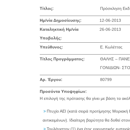
Τίτλος:
Πρόσκληση Εκδ
Ημ/νία Δημοσίευσης:
12-06-2013
Καταληκτική Ημ/νία
26-06-2013
Υποβολής:
Υπεύθυνος:
Ε. Κωλέττας
Τίτλος Προγράμματος:
ΘΑΛΗΣ – ΠΑΝΕ
ΓΟΝΙΔΙΩΝ- ΣΤ
Αρ. Έργου:
80799
Προσόντα Υποψηφίων:
Η επιλογή της πρότασης θα γίνει με βάση τα ακ
Πτυχίο ΑΕΙ (κατά σειρά προτίμησης Μοριακή 
αντικειμένων). Ιδιαίτερη βαρύτητα θα δοθεί στο
Τουλάχιστον (1) ένα έτος ερευνητικής εμπειρί