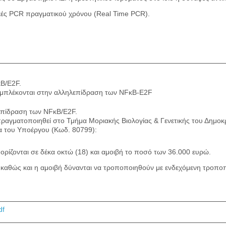
νικές PCR πραγματικού χρόνου (Real Time PCR).
B/E2F.
μπλέκονται στην αλληλεπίδραση των NFκB-E2F
επίδραση των NFκB/E2F.
πραγματοποιηθεί στo Τμήμα Μοριακής Βιολογίας & Γενετικής του Δημο
α του Υποέργου (Κωδ. 80799):
ρίζονται σε δέκα οκτώ (18) και αμοιβή το ποσό των 36.000 ευρώ.
αθώς και η αμοιβή δύνανται να τροποποιηθούν με ενδεχόμενη τροποπ
df