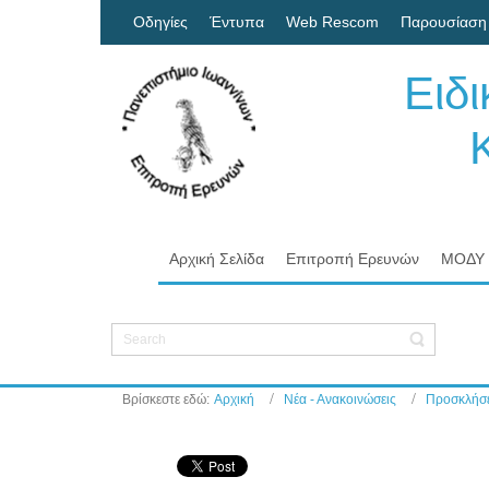
Οδηγίες
Έντυπα
Web Rescom
Παρουσίαση
Ειδ
Κον
Πα
Αρχική Σελίδα
Επιτροπή Ερευνών
ΜΟΔΥ
Βρίσκεστε εδώ:
Αρχική
Νέα - Ανακοινώσεις
Προσκλήσε