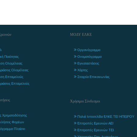
Ερευνών
ΜΟΔΥ ΕΛΚΕ
λ
Οργανόγραμμα
ική Ποιότητας
Ονοματόγραμμα
ση Ολομέλειας
Εγκαταστάσεις
ριάσεις Ολομέλειας
Χάρτης
ση Επταμελούς
Στοιχεία Επικοινωνίας
ριάσεις Επταμελούς
τήσεις
Χρήσιμοι Σύνδεσμοι
ς Χρηματοδότησης
Παλιά Ιστοσελίδα ΕΛΚΕ ΤΕΙ ΗΠΕΙΡΟΥ
κλήσεις Φορέων
Επιτροπές Ερευνών ΑΕΙ
όγραμμα Πλαίσιο
Επιτροπές Ερευνών ΤΕΙ
Υπηρεσίες Παν. Ιωαννίνων