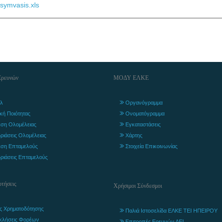
-symvasis.xls
Ερευνών
ΜΟΔΥ ΕΛΚΕ
λ
Οργανόγραμμα
ική Ποιότητας
Ονοματόγραμμα
ση Ολομέλειας
Εγκαταστάσεις
ριάσεις Ολομέλειας
Χάρτης
ση Επταμελούς
Στοιχεία Επικοινωνίας
ριάσεις Επταμελούς
τήσεις
Χρήσιμοι Σύνδεσμοι
ς Χρηματοδότησης
Παλιά Ιστοσελίδα ΕΛΚΕ ΤΕΙ ΗΠΕΙΡΟΥ
κλήσεις Φορέων
Επιτροπές Ερευνών ΑΕΙ