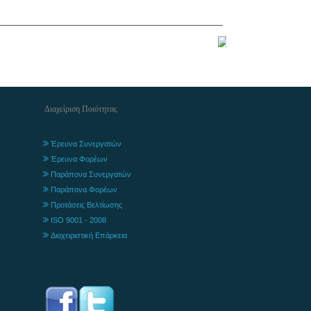
Διαχείριση Ποιότητας
Έρευνα Συνεργατών
Έρευνα Φορέων
Παράπονα Συνεργατών
Παράπονα Φορέων
Προτάσεις Βελτίωσης
ISO 9001 - 2008
Διαχειριστική Επάρκεια