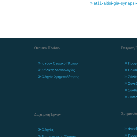
at11-aitisi-gia-synapsi
Θεσμικό Πλαίσιο
Επιτροπή 
Ισχύον Θεσμικό Πλαίσιο
Προφί
Κώδικας Δεοντολογίας
Πολιτ
Οδηγός Χρηματοδότησης
Σύνθε
Συνεδ
Σύνθε
Συνεδ
Χρηματοδο
Διαχείριση Έργων
Φορεί
Οδηγίες
Προσ
Τυποποιημένα Έντυπα