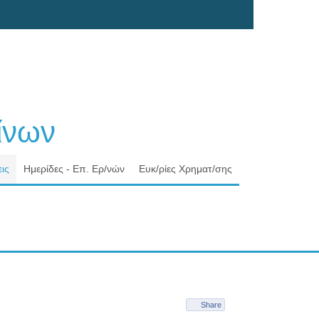
νων
ις
Ημερίδες - Επ. Ερ/νών
Ευκ/ρίες Χρηματ/σης
Share