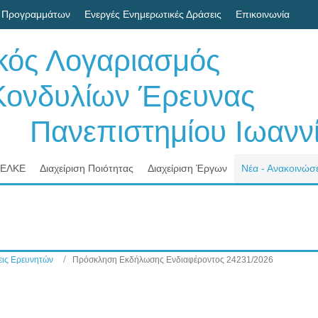
 Προγραμμάτων
Ενεργές Ενημερωτικές Δράσεις
Επικοινωνία
ικός Λογαριασμός
δυλίων Έρευνας
νεπιστημίου Ιωαννί
 ΕΛΚΕ
Διαχείριση Ποιότητας
Διαχείριση Έργων
Νέα - Ανακοινώσε
ις Ερευνητών
Πρόσκληση Εκδήλωσης Ενδιαφέροντος 24231/2026