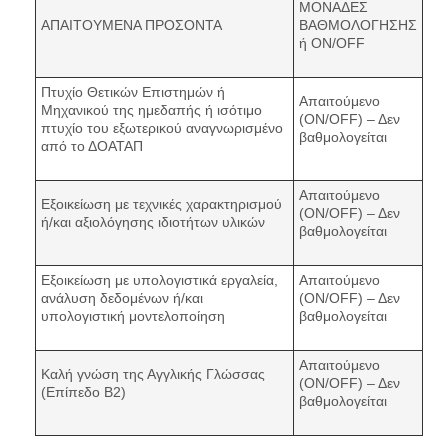
ΜΟΝΑΔΕΣ
ΑΠΑΙΤΟΥΜΕΝΑ ΠΡΟΣΟΝΤΑ
ΒΑΘΜΟΛΟΓΗΣΗΣ
ή ON/OFF
Πτυχίο Θετικών Επιστημών ή
Απαιτούμενο
Μηχανικού της ημεδαπής ή ισότιμο
(ON/OFF) – Δεν
πτυχίο του εξωτερικού αναγνωρισμένο
βαθμολογείται
από το ΔΟΑΤΑΠ
Απαιτούμενο
Εξοικείωση με τεχνικές χαρακτηρισμού
(ON/OFF) – Δεν
ή/και αξιολόγησης ιδιοτήτων υλικών
βαθμολογείται
Εξοικείωση με υπολογιστικά εργαλεία,
Απαιτούμενο
ανάλυση δεδομένων ή/και
(ON/OFF) – Δεν
υπολογιστική μοντελοποίηση
βαθμολογείται
Απαιτούμενο
Καλή γνώση της Αγγλικής Γλώσσας
(ON/OFF) – Δεν
(Επίπεδο Β2)
βαθμολογείται