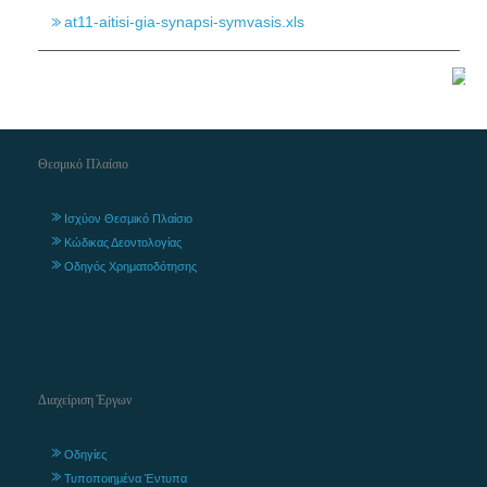
at11-aitisi-gia-synapsi-symvasis.xls
Θεσμικό Πλαίσιο
Ισχύον Θεσμικό Πλαίσιο
Κώδικας Δεοντολογίας
Οδηγός Χρηματοδότησης
Διαχείριση Έργων
Οδηγίες
Τυποποιημένα Έντυπα