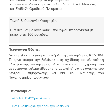
στο πλαίσιο Διεπιστημονικών Ομάδων
0 – 8 Μονάδες
και Επίδειξη Ομαδικού Πνεύματος
Τελική Βαθμολογία Υποψηφίου:
Η τελική βαθμολογία κάθε υποψηφίου υπολογίζεται με
μέγιστο τις 100 μονάδες.
Περιγραφή Θέσης:
Λειτουργία και τεχνική υποστήριξη της πλατφόρμας ΚΕΔΙΒΙΜ.
Το έργο αφορά την βελτίωση στη σχεδίαση και υλοποίηση
ηλεκτρονικής πλατφόρμας εξ αποστάσεως, σύγχρονης και
ασύγχρονης τηλεκπαίδευσης (e-Learning) για τις ανάγκες του
Κέντρου Επιμόρφωσης και Δια Βίου Μάθησης του
Πανεπιστημίου Ιωαννίνων.
Επισυνάψεις:
8216813422prosklisi.pdf
at11-aitisi-gia-synapsi-symvasis.xls