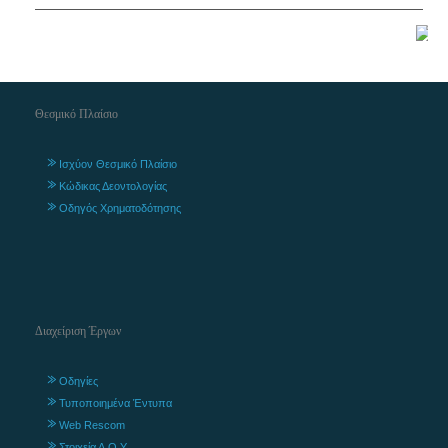
Θεσμικό Πλαίσιο
Ισχύον Θεσμικό Πλαίσιο
Κώδικας Δεοντολογίας
Οδηγός Χρηματοδότησης
Διαχείριση Έργων
Οδηγίες
Τυποποιημένα Έντυπα
Web Rescom
Στοιχεία Δ.Ο.Υ.