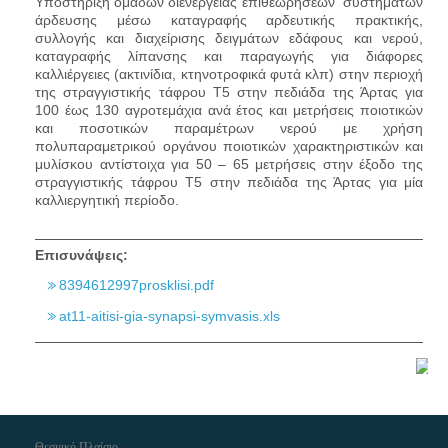
Υποστήριξη ομάδων διενέργειας επιθεωρήσεων συστημάτων
άρδευσης μέσω καταγραφής αρδευτικής πρακτικής,
συλλογής και διαχείρισης δειγμάτων εδάφους και νερού,
καταγραφής λίπανσης και παραγωγής για διάφορες
καλλιέργειες (ακτινίδια, κτηνοτροφικά φυτά κλπ) στην περιοχή
της στραγγιστικής τάφρου Τ5 στην πεδιάδα της Άρτας για
100 έως 130 αγροτεμάχια ανά έτος και μετρήσεις ποιοτικών
και ποσοτικών παραμέτρων νερού με χρήση
πολυπαραμετρικού οργάνου ποιοτικών χαρακτηριστικών και
μυλίσκου αντίστοιχα για 50 – 65 μετρήσεις στην έξοδο της
στραγγιστικής τάφρου Τ5 στην πεδιάδα της Άρτας για μία
καλλιεργητική περίοδο.
Επισυνάψεις:
8394612997prosklisi.pdf
at11-aitisi-gia-synapsi-symvasis.xls
Θεσμικό Πλαίσιο