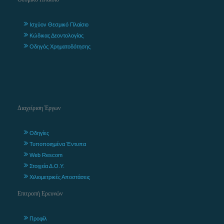
Ισχύον Θεσμικό Πλαίσιο
Κώδικας Δεοντολογίας
Οδηγός Χρηματοδότησης
Διαχείριση Έργων
Οδηγίες
Τυποποιημένα Έντυπα
Web Rescom
Στοιχεία Δ.Ο.Υ.
Χιλιομετρικές Αποστάσεις
Επιτροπή Ερευνών
Προφίλ