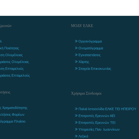
Ερευνών
ΜΟΔΥ ΕΛΚΕ
λ
Οργανόγραμμα
ική Ποιότητας
Ονοματόγραμμα
ση Ολομέλειας
Εγκαταστάσεις
ριάσεις Ολομέλειας
Χάρτης
ση Επταμελούς
Στοιχεία Επικοινωνίας
ριάσεις Επταμελούς
τήσεις
Χρήσιμοι Σύνδεσμοι
ς Χρηματοδότησης
Παλιά Ιστοσελίδα ΕΛΚΕ ΤΕΙ ΗΠΕΙΡΟΥ
κλήσεις Φορέων
Επιτροπές Ερευνών ΑΕΙ
όγραμμα Πλαίσιο
Επιτροπές Ερευνών ΤΕΙ
Υπηρεσίες Παν. Ιωαννίνων
Λεξικά