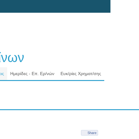
νων
ις
Ημερίδες - Επ. Ερ/νών
Ευκ/ρίες Χρηματ/σης
Share