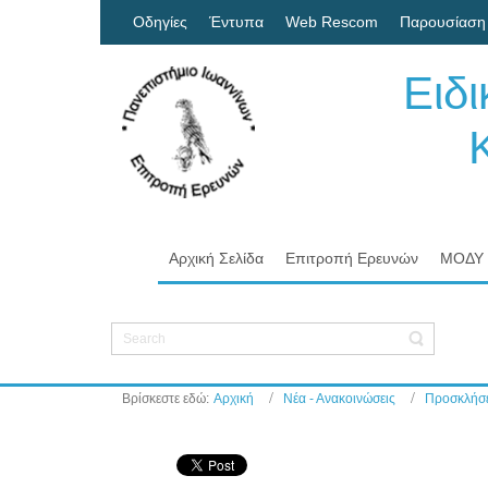
Οδηγίες
Έντυπα
Web Rescom
Παρουσίαση
Ειδ
Κον
Πα
Αρχική Σελίδα
Επιτροπή Ερευνών
ΜΟΔΥ
Βρίσκεστε εδώ:
Αρχική
Νέα - Ανακοινώσεις
Προσκλήσε