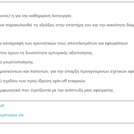
νος/-η για την καθημερινή λειτουργία.
α παρακολουθεί τις εξελίξεις στην επιστήμη του και την ικανότητα διαχε
την καταγραφή των ερευνητικών τους αποτελεσμάτων και εφευρέσεων.
που έχουν τη δυνατότητα εμπορικής αξιοποίησης.
ία γνωστοποίησης.
ημοσιεύσεων και πατεντών, για την ύπαρξη προηγούμενων σχετικών εφευ
ύ σχεδίου των προς ίδρυση spin-off εταιρειών.
μφωνητικά που σχετίζονται με την ανάπτυξη μιας εφεύρεσης.
df
-symvasis.xls