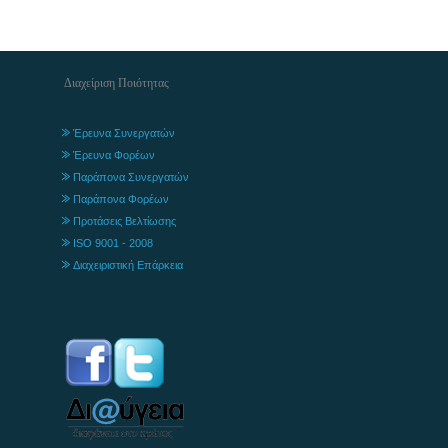
Διαχείριση Ποιότητας
Έρευνα Συνεργατών
Έρευνα Φορέων
Παράπονα Συνεργατών
Παράπονα Φορέων
Προτάσεις Βελτίωσης
ISO 9001 - 2008
Διαχειριστική Επάρκεια