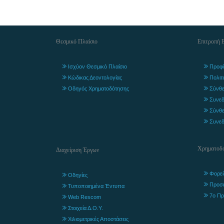
Θεσμικό Πλαίσιο
Επιτροπή 
Ισχύον Θεσμικό Πλαίσιο
Προφί
Κώδικας Δεοντολογίας
Πολιτ
Οδηγός Χρηματοδότησης
Σύνθε
Συνεδ
Σύνθε
Συνεδ
Χρηματοδο
Διαχείριση Έργων
Φορεί
Οδηγίες
Προσ
Τυποποιημένα Έντυπα
7ο Πρ
Web Rescom
Στοιχεία Δ.Ο.Υ.
Χιλιομετρικές Αποστάσεις