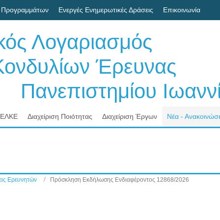
 Προγραμμάτων
Ενεργές Ενημερωτικές Δράσεις
Επικοινωνία
ικός Λογαριασμός
δυλίων Έρευνας
νεπιστημίου Ιωαννί
 ΕΛΚΕ
Διαχείριση Ποιότητας
Διαχείριση Έργων
Νέα - Ανακοινώσε
ις Ερευνητών
Πρόσκληση Εκδήλωσης Ενδιαφέροντος 12868/2026