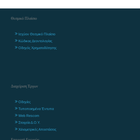
Θεσμικό Πλαίσιο
Ισχύον Θεσμικό Πλαίσιο
Κώδικας Δεοντολογίας
Οδηγός Χρηματοδότησης
Διαχείριση Έργων
Οδηγίες
Τυποποιημένα Έντυπα
Web Rescom
Στοιχεία Δ.Ο.Υ.
Χιλιομετρικές Αποστάσεις
Επιτροπή Ερευνών