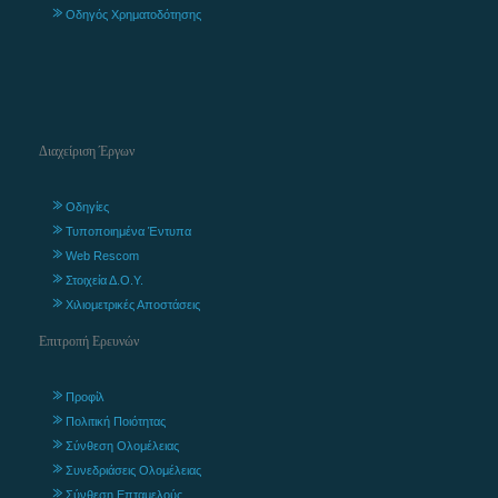
Οδηγός Χρηματοδότησης
Διαχείριση Έργων
Οδηγίες
Τυποποιημένα Έντυπα
Web Rescom
Στοιχεία Δ.Ο.Υ.
Χιλιομετρικές Αποστάσεις
Επιτροπή Ερευνών
Προφίλ
Πολιτική Ποιότητας
Σύνθεση Ολομέλειας
Συνεδριάσεις Ολομέλειας
Σύνθεση Επταμελούς