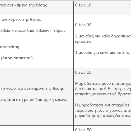
ικό αντικείμενο της θέσης
0 έως 10
αντικείμενο της θέσης :
0 έως 30
βλία και κεφάλαια βιβλίων ή τόμων,
2 μονάδες για κάθε δημοσίευ
κριτές και
παιτείται)
1 μονάδα για κάθε μία από τις
(όπου απαιτείται)
0 έως 10
Μοριοδοτείται μόνο η απασχό
 το γνωστικό αντικείμενο της θέσης
διπλώματος σε Α.Ε.Ι. ή ερευν
εταιρείες με ερευνητική δραστ
σμετράται στη μεταδιδακτορική έρευνα.
Η μοριοδότηση αντιστοιχεί σε 
περίπτωση που ο χρόνος απα
μοριοδότηση υπολογίζεται ανα
0 έως 50