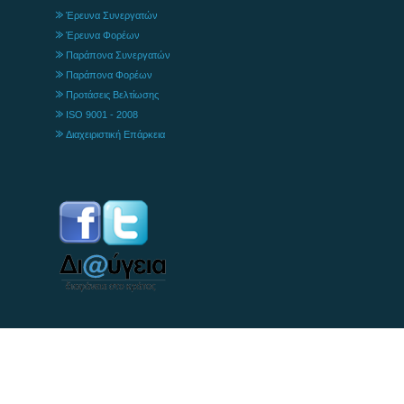
Έρευνα Συνεργατών
Έρευνα Φορέων
Παράπονα Συνεργατών
Παράπονα Φορέων
Προτάσεις Βελτίωσης
ISO 9001 - 2008
Διαχειριστική Επάρκεια