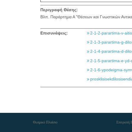
Περιγραφή Θέσης:
Βλπ. Παράρτημα Α "Θέσεων και Γνωστικών Αντικ
Επισυνάψεις:
2-1-2-parartima-v-aiti
2-1-3-parartima-g-dilos
2-1-4-parartima-d-dilos
2-1-5-parartima-e-yd
2-1-6-ypodeigma-sym
prosklisisekdilosisend
Θεσμικό Πλαίσιο
Επιτροπή 