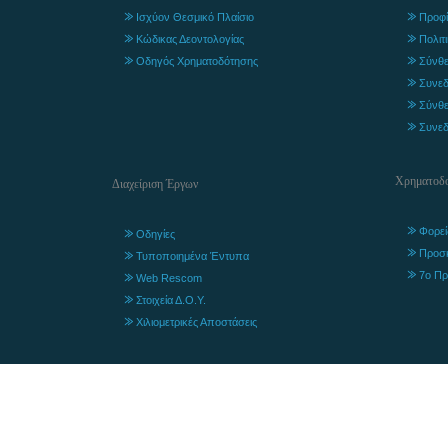
Ισχύον Θεσμικό Πλαίσιο
Προφί
Κώδικας Δεοντολογίας
Πολιτ
Οδηγός Χρηματοδότησης
Σύνθε
Συνεδ
Σύνθε
Συνεδ
Χρηματοδο
Διαχείριση Έργων
Φορεί
Οδηγίες
Προσ
Τυποποιημένα Έντυπα
7ο Πρ
Web Rescom
Στοιχεία Δ.Ο.Υ.
Χιλιομετρικές Αποστάσεις