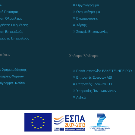
λ
Οργανόγραμμα
ική Ποιότητας
Ονοματόγραμμα
ση Ολομέλειας
Εγκαταστάσεις
ριάσεις Ολομέλειας
Χάρτης
ση Επταμελούς
Στοιχεία Επικοινωνίας
ριάσεις Επταμελούς
τήσεις
Χρήσιμοι Σύνδεσμοι
ς Χρηματοδότησης
Παλιά Ιστοσελίδα ΕΛΚΕ ΤΕΙ ΗΠΕΙΡΟΥ
κλήσεις Φορέων
Επιτροπές Ερευνών ΑΕΙ
όγραμμα Πλαίσιο
Επιτροπές Ερευνών ΤΕΙ
Υπηρεσίες Παν. Ιωαννίνων
Λεξικά