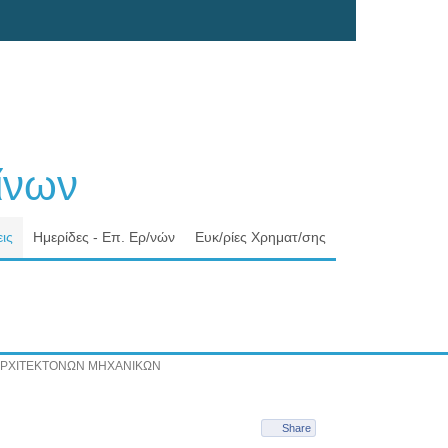
νων
ις
Ημερίδες - Επ. Ερ/νών
Ευκ/ρίες Χρηματ/σης
Α ΑΡΧΙΤΕΚΤΟΝΩΝ ΜΗΧΑΝΙΚΩΝ
Share