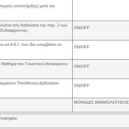
τυχούς υποστήριξης) μετά την
νεται στη διαδικασία της παρ. 2 των
ON/OFF
 Ενδιαφέροντος
 σε Α.Ε.Ι. που δεν υπερβαίνει τα
ON/OFF
 Μάθημα του Γνωστικού Αντικειμένου
ON/OFF
ραμμένων Υπεύθυνων Δηλώσεων
ON/OFF
ΜΟΝΑΔΕΣ ΒΑΘΜΟΛΟΓΗΣΗΣ
υποψηφίας