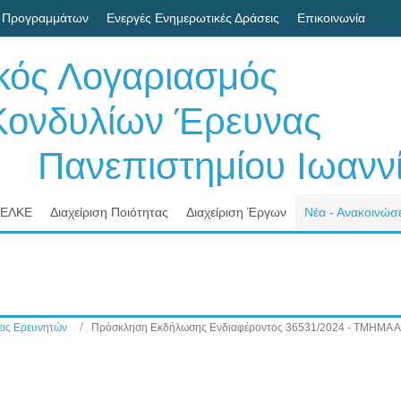
 Προγραμμάτων
Ενεργές Ενημερωτικές Δράσεις
Επικοινωνία
ικός Λογαριασμός
δυλίων Έρευνας
νεπιστημίου Ιωαννί
 ΕΛΚΕ
Διαχείριση Ποιότητας
Διαχείριση Έργων
Νέα - Ανακοινώσε
ις Ερευνητών
Πρόσκληση Εκδήλωσης Ενδιαφέροντος 36531/2024 - ΤΜΗΜ