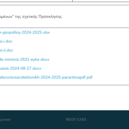
ειμένων" της σχετικής Πρόσκλησης.
si-ypopsifioy-2024-2025.xlsx
i-i.doc
i-ii.doc
-de-minimis-2831-eyke.docx
vasis-2024-08-27.docx
iaferontosarxitektonikh-2024-2025-parartimapdf.pdf
Ερευνών
ΜΟΔΥ ΕΛΚΕ