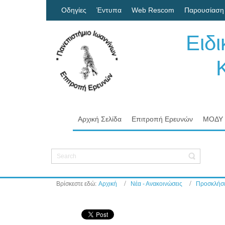
Οδηγίες
Έντυπα
Web Rescom
Παρουσίαση
Ειδ
Κον
Πα
Αρχική Σελίδα
Επιτροπή Ερευνών
ΜΟΔΥ
Βρίσκεστε εδώ:
Αρχική
Νέα - Ανακοινώσεις
Προσκλήσε