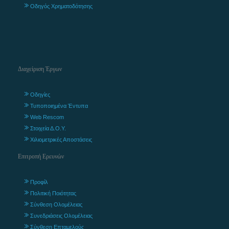
Οδηγός Χρηματοδότησης
Διαχείριση Έργων
Οδηγίες
Τυποποιημένα Έντυπα
Web Rescom
Στοιχεία Δ.Ο.Υ.
Χιλιομετρικές Αποστάσεις
Επιτροπή Ερευνών
Προφίλ
Πολιτική Ποιότητας
Σύνθεση Ολομέλειας
Συνεδριάσεις Ολομέλειας
Σύνθεση Επταμελούς