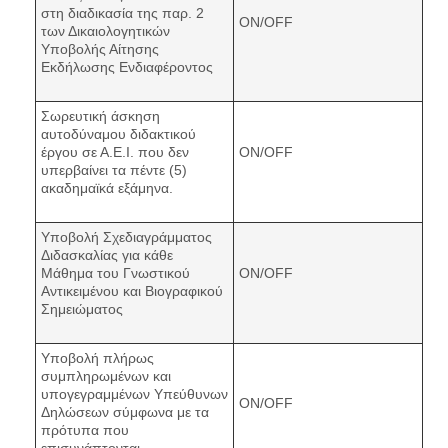
στη διαδικασία της παρ. 2
ON/OFF
των Δικαιολογητικών
Υποβολής Αίτησης
Εκδήλωσης Ενδιαφέροντος
Σωρευτική άσκηση
αυτοδύναμου διδακτικού
έργου σε Α.Ε.Ι. που δεν
ON/OFF
υπερβαίνει τα πέντε (5)
ακαδημαϊκά εξάμηνα.
Υποβολή Σχεδιαγράμματος
Διδασκαλίας για κάθε
Μάθημα του Γνωστικού
ON/OFF
Αντικειμένου και Βιογραφικού
Σημειώματος
Υποβολή πλήρως
συμπληρωμένων και
υπογεγραμμένων Υπεύθυνων
ON/OFF
Δηλώσεων σύμφωνα με τα
πρότυπα που
επισυνάπτονται