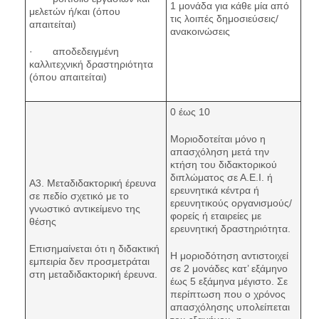
1 μονάδα για κάθε μία από
μελετών ή/και (όπου
τις λοιπές δημοσιεύσεις/
απαιτείται)
ανακοινώσεις
· αποδεδειγμένη
καλλιτεχνική δραστηριότητα
(όπου απαιτείται)
0 έως 10
Μοριοδοτείται μόνο η
απασχόληση μετά την
κτήση του διδακτορικού
διπλώματος σε Α.Ε.Ι. ή
Α3. Μεταδιδακτορική έρευνα
ερευνητικά κέντρα ή
σε πεδίο σχετικό με το
ερευνητικούς οργανισμούς/
γνωστικό αντικείμενο της
φορείς ή εταιρείες με
θέσης
ερευνητική δραστηριότητα.
Επισημαίνεται ότι η διδακτική
Η μοριοδότηση αντιστοιχεί
εμπειρία δεν προσμετράται
σε 2 μονάδες κατ’ εξάμηνο
στη μεταδιδακτορική έρευνα.
έως 5 εξάμηνα μέγιστο. Σε
περίπτωση που ο χρόνος
απασχόλησης υπολείπεται