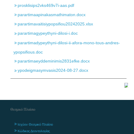
prosklisips2vks469v7i-aas.pdf
parartimaapinakasmathimaton.docx
parartimavaitisiypopsifiou20242025.xlsx
parartimagypeythyni-dilosi-i.doc
parartimadypeythyni-dilosi-ii-afora-mono-tous-andres-
ypopsifious.doc
parartimaeyddeminimis2831efke.docx
ypodeigmasymvasis2024-08-27.docx
Θεσμικό Πλαίσιο
Ισχύον Θεσμικό Πλαίσιο
Κώδικας Δεοντολογίας