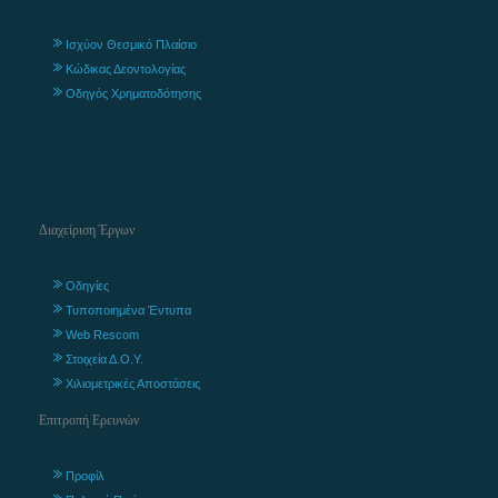
Ισχύον Θεσμικό Πλαίσιο
Κώδικας Δεοντολογίας
Οδηγός Χρηματοδότησης
Διαχείριση Έργων
Οδηγίες
Τυποποιημένα Έντυπα
Web Rescom
Στοιχεία Δ.Ο.Υ.
Χιλιομετρικές Αποστάσεις
Επιτροπή Ερευνών
Προφίλ