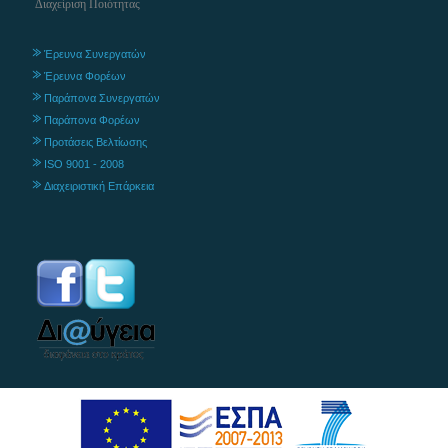
Διαχείριση Ποιότητας
Έρευνα Συνεργατών
Έρευνα Φορέων
Παράπονα Συνεργατών
Παράπονα Φορέων
Προτάσεις Βελτίωσης
ISO 9001 - 2008
Διαχειριστική Επάρκεια