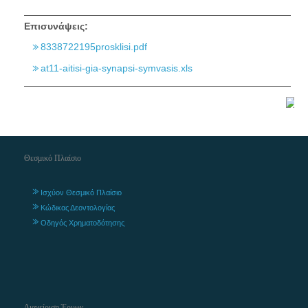
Επισυνάψεις:
8338722195prosklisi.pdf
at11-aitisi-gia-synapsi-symvasis.xls
Θεσμικό Πλαίσιο
Ισχύον Θεσμικό Πλαίσιο
Κώδικας Δεοντολογίας
Οδηγός Χρηματοδότησης
Διαχείριση Έργων