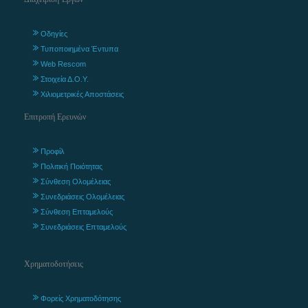
Οδηγίες
Τυποποιημένα Έντυπα
Web Rescom
Στοιχεία Δ.Ο.Υ.
Χιλιομετρικές Αποστάσεις
Επιτροπή Ερευνών
Προφίλ
Πολιτική Ποιότητας
Σύνθεση Ολομέλειας
Συνεδριάσεις Ολομέλειας
Σύνθεση Επταμελούς
Συνεδριάσεις Επταμελούς
Χρηματοδοτήσεις
Φορείς Χρηματοδότησης