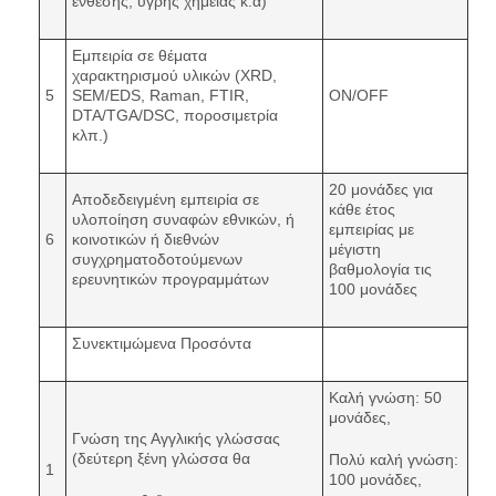
ένθεσης, υγρής χημείας κ.ά)
Εμπειρία σε θέματα
χαρακτηρισμού υλικών (XRD,
5
SEM/EDS, Raman, FTIR,
ON/OFF
DTA/TGA/DSC, ποροσιμετρία
κλπ.)
20 μονάδες για
Αποδεδειγμένη εμπειρία σε
κάθε έτος
υλοποίηση συναφών εθνικών, ή
εμπειρίας με
6
κοινοτικών ή διεθνών
μέγιστη
συγχρηματοδοτούμενων
βαθμολογία τις
ερευνητικών προγραμμάτων
100 μονάδες
Συνεκτιμώμενα Προσόντα
Καλή γνώση: 50
μονάδες,
Γνώση της Αγγλικής γλώσσας
(δεύτερη ξένη γλώσσα θα
Πολύ καλή γνώση:
1
100 μονάδες,