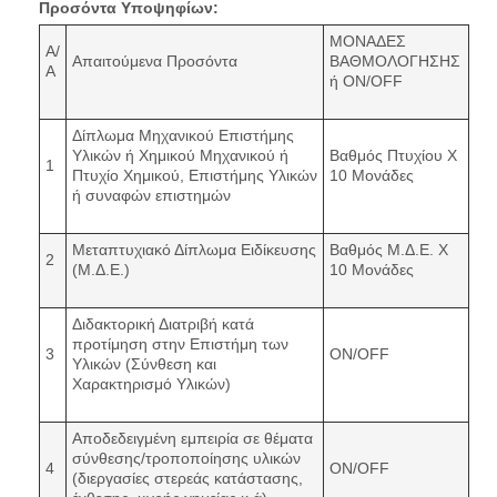
Προσόντα Υποψηφίων:
ΜΟΝΑΔΕΣ
Α/
Απαιτούμενα Προσόντα
ΒΑΘΜΟΛΟΓΗΣΗΣ
Α
ή ON/OFF
Δίπλωμα Μηχανικού Επιστήμης
Υλικών ή Χημικού Μηχανικού ή
Βαθμός Πτυχίου Χ
1
Πτυχίο Χημικού, Επιστήμης Υλικών
10 Μονάδες
ή συναφών επιστημών
Μεταπτυχιακό Δίπλωμα Ειδίκευσης
Βαθμός Μ.Δ.Ε. Χ
2
(Μ.Δ.Ε.)
10 Μονάδες
Διδακτορική Διατριβή κατά
προτίμηση στην Επιστήμη των
3
ON/OFF
Υλικών (Σύνθεση και
Χαρακτηρισμό Υλικών)
Αποδεδειγμένη εμπειρία σε θέματα
σύνθεσης/τροποποίησης υλικών
4
ON/OFF
(διεργασίες στερεάς κατάστασης,