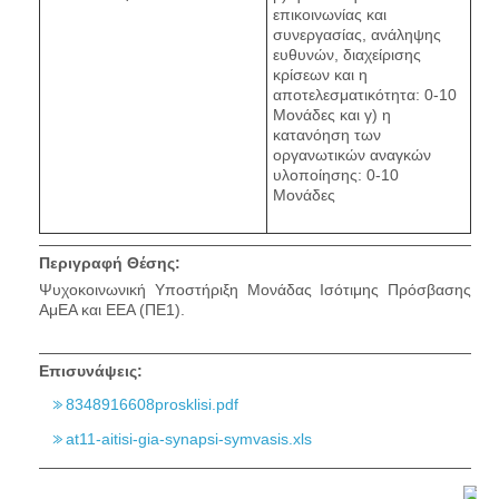
επικοινωνίας και
συνεργασίας, ανάληψης
ευθυνών, διαχείρισης
κρίσεων και η
αποτελεσματικότητα: 0-10
Μονάδες και γ) η
κατανόηση των
οργανωτικών αναγκών
υλοποίησης: 0-10
Μονάδες
Περιγραφή Θέσης:
Ψυχοκοινωνική Υποστήριξη Μονάδας Ισότιμης Πρόσβασης
ΑμΕΑ και ΕΕΑ (ΠΕ1).
Επισυνάψεις:
8348916608prosklisi.pdf
at11-aitisi-gia-synapsi-symvasis.xls