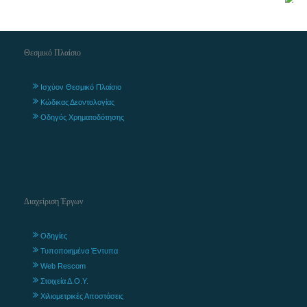
Θεσμικό Πλαίσιο
Ισχύον Θεσμικό Πλαίσιο
Κώδικας Δεοντολογίας
Οδηγός Χρηματοδότησης
Διαχείριση Έργων
Οδηγίες
Τυποποιημένα Έντυπα
Web Rescom
Στοιχεία Δ.Ο.Υ.
Χιλιομετρικές Αποστάσεις