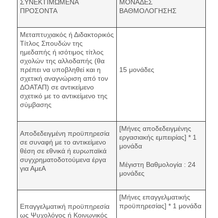
ΣΥΝΕΚΤΙΜΩΜΕΝΑ
ΜΟΝΑΔΕΣ
ΠΡΟΣΟΝΤΑ
ΒΑΘΜΟΛΟΓΗΣΗΣ
Μεταπτυχιακός ή Διδακτορικός
Τίτλος Σπουδών της
ημεδαπής ή ισότιμος τίτλος
σχολών της αλλοδαπής (θα
πρέπει να υποβληθεί και η
15 μονάδες
σχετική αναγνώριση από τον
ΔΟΑΤΑΠ) σε αντικείμενο
σχετικό με το αντικείμενο της
σύμβασης
[Μήνες αποδεδειγμένης
Αποδεδειγμένη προϋπηρεσία
εργασιακής εμπειρίας] * 1
σε συναφή με το αντικείμενο
μονάδα
θέση σε εθνικά ή ευρωπαϊκά
συγχρηματοδοτούμενα έργα
Μέγιστη Βαθμολογία : 24
για ΑμεΑ
μονάδες
[Μήνες επαγγελματικής
προϋπηρεσίας] * 1 μονάδα
Επαγγελματική προϋπηρεσία
ως Ψυχολόγος ή Κοινωνικός