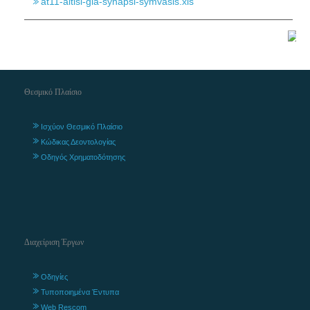
at11-aitisi-gia-synapsi-symvasis.xls
Θεσμικό Πλαίσιο
Ισχύον Θεσμικό Πλαίσιο
Κώδικας Δεοντολογίας
Οδηγός Χρηματοδότησης
Διαχείριση Έργων
Οδηγίες
Τυποποιημένα Έντυπα
Web Rescom