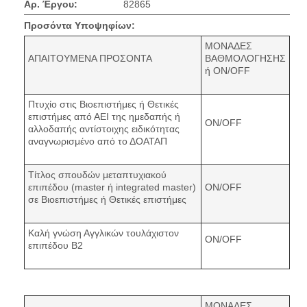
Αρ. Έργου:
82865
Προσόντα Υποψηφίων:
ΜΟΝΑΔΕΣ
ΑΠΑΙΤΟΥΜΕΝΑ ΠΡΟΣΟΝΤΑ
ΒΑΘΜΟΛΟΓΗΣΗΣ
ή ON/OFF
Πτυχίο στις Βιοεπιστήμες ή Θετικές
επιστήμες από ΑΕΙ της ημεδαπής ή
ON/OFF
αλλοδαπής αντίστοιχης ειδικότητας
αναγνωρισμένο από το ΔΟΑΤΑΠ
Τίτλος σπουδών μεταπτυχιακού
επιπέδου (master ή integrated master)
ON/OFF
σε Βιοεπιστήμες ή Θετικές επιστήμες
Καλή γνώση Αγγλικών τουλάχιστον
ON/OFF
επιπέδου Β2
ΜΟΝΑΔΕΣ