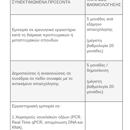
ΣΥΝΕΚΤΙΜΩΜΕΝΑ ΠΡΟΣΟΝΤΑ
ΒΑΘΜΟΛΟΓΗΣΗΣ
5 μονάδες ανά
εξάμηνο
απασχόλησης
Εμπειρία σε ερευνητικό εργαστήριο
κατά τη διάρκεια προπτυχιακών ή
μεταπτυχιακών σπουδών
(μέγιστη
βαθμολογία 20
μονάδες)
5 μονάδες /
δημοσίευση
Δημοσιεύσεις ή ανακοινώσεις σε
συνέδρια σε πεδίο συναφές με το
(μέγιστη
αντικείμενο απασχόλησης
βαθμολογία 20
μονάδες)
Εργαστηριακή εμπειρία σε:
1.Χειρισμούς νουκλεϊκών οξέων (PCR,
Real Time qPCR, απομόνωση DNA και
RNA),