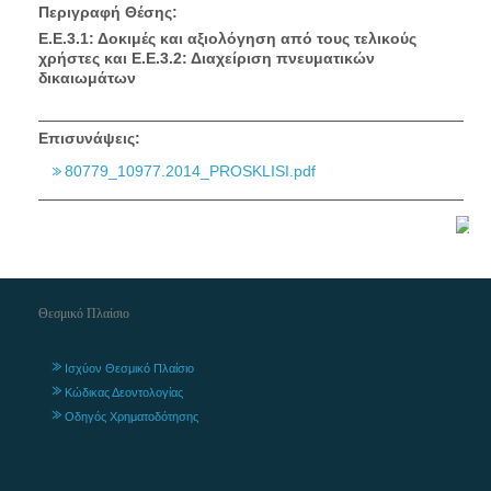
Περιγραφή Θέσης:
Ε.Ε.3.1: Δοκιμές και αξιολόγηση από τους τελικούς
χρήστες και Ε.Ε.3.2: Διαχείριση πνευματικών
δικαιωμάτων
Επισυνάψεις:
80779_10977.2014_PROSKLISI.pdf
Θεσμικό Πλαίσιο
Ισχύον Θεσμικό Πλαίσιο
Κώδικας Δεοντολογίας
Οδηγός Χρηματοδότησης