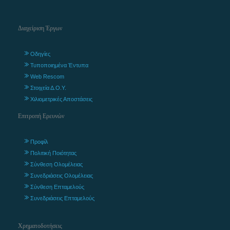
Διαχείριση Έργων
Οδηγίες
Τυποποιημένα Έντυπα
Web Rescom
Στοιχεία Δ.Ο.Υ.
Χιλιομετρικές Αποστάσεις
Επιτροπή Ερευνών
Προφίλ
Πολιτική Ποιότητας
Σύνθεση Ολομέλειας
Συνεδριάσεις Ολομέλειας
Σύνθεση Επταμελούς
Συνεδριάσεις Επταμελούς
Χρηματοδοτήσεις