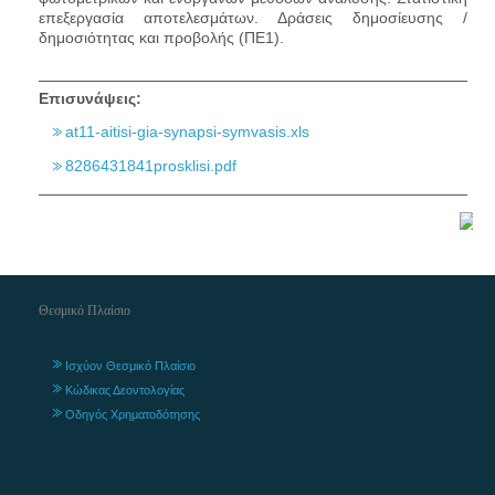
επεξεργασία αποτελεσμάτων. Δράσεις δημοσίευσης /
δημοσιότητας και προβολής (ΠΕ1).
Επισυνάψεις:
at11-aitisi-gia-synapsi-symvasis.xls
8286431841prosklisi.pdf
Θεσμικό Πλαίσιο
Ισχύον Θεσμικό Πλαίσιο
Κώδικας Δεοντολογίας
Οδηγός Χρηματοδότησης