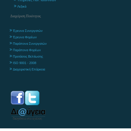
Λεξικά
Διαχείριση Ποιότητας
Έρευνα Συνεργατών
Έρευνα Φορέων
Παράπονα Συνεργατών
Παράπονα Φορέων
Προτάσεις Βελτίωσης
ISO 9001 - 2008
Διαχειριστική Επάρκεια