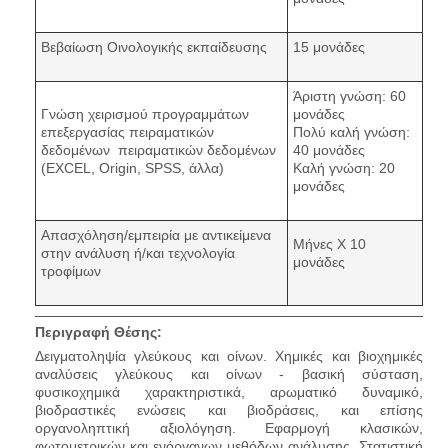
Βεβαίωση Οινολογικής εκπαίδευσης
15 μονάδες
Άριστη γνώση: 60
Γνώση χειρισμού προγραμμάτων
μονάδες
επεξεργασίας πειραματικών
Πολύ καλή γνώση:
δεδομένων πειραματικών δεδομένων
40 μονάδες
(EXCEL, Origin, SPSS, άλλα)
Καλή γνώση: 20
μονάδες
Απασχόληση/εμπειρία με αντικείμενα
Μήνες Χ 10
στην ανάλυση ή/και τεχνολογία
μονάδες
τροφίμων
Περιγραφή Θέσης:
Δειγματοληψία γλεύκους και οίνων. Χημικές και βιοχημικές
αναλύσεις γλεύκους και οίνων - βασική σύσταση,
φυσικοχημικά χαρακτηριστικά, αρωματικό δυναμικό,
βιοδραστικές ενώσεις και βιοδράσεις, και επίσης
οργανοληπτική αξιολόγηση. Εφαρμογή κλασικών,
φωτομετρικών και ενόργανων μεθόδων ανάλυσης. Στατιστική