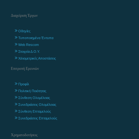
Διαχείριση Έργων
Οδηγίες
Τυποποιημένα Έντυπα
Web Rescom
Στοιχεία Δ.Ο.Υ.
Χιλιομετρικές Αποστάσεις
Επιτροπή Ερευνών
Προφίλ
Πολιτική Ποιότητας
Σύνθεση Ολομέλειας
Συνεδριάσεις Ολομέλειας
Σύνθεση Επταμελούς
Συνεδριάσεις Επταμελούς
Χρηματοδοτήσεις