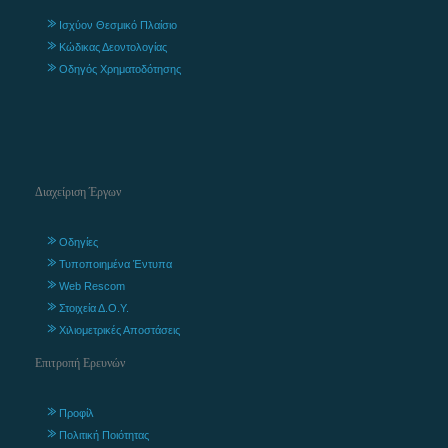
Ισχύον Θεσμικό Πλαίσιο
Κώδικας Δεοντολογίας
Οδηγός Χρηματοδότησης
Διαχείριση Έργων
Οδηγίες
Τυποποιημένα Έντυπα
Web Rescom
Στοιχεία Δ.Ο.Υ.
Χιλιομετρικές Αποστάσεις
Επιτροπή Ερευνών
Προφίλ
Πολιτική Ποιότητας