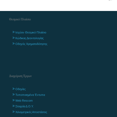
Θεσμικό Πλαίσιο
Ισχύον Θεσμικό Πλαίσιο
Κώδικας Δεοντολογίας
Οδηγός Χρηματοδότησης
Διαχείριση Έργων
Οδηγίες
Τυποποιημένα Έντυπα
Web Rescom
Στοιχεία Δ.Ο.Υ.
Χιλιομετρικές Αποστάσεις