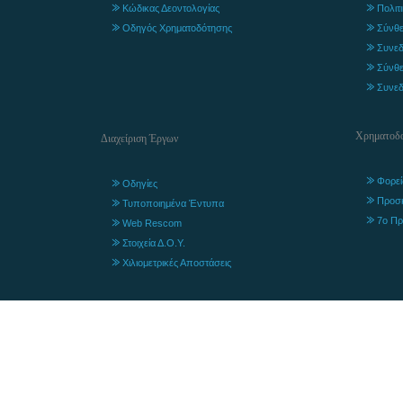
Κώδικας Δεοντολογίας
Πολιτ
Οδηγός Χρηματοδότησης
Σύνθε
Συνεδ
Σύνθε
Συνεδ
Χρηματοδο
Διαχείριση Έργων
Φορεί
Οδηγίες
Προσ
Τυποποιημένα Έντυπα
7ο Πρ
Web Rescom
Στοιχεία Δ.Ο.Υ.
Χιλιομετρικές Αποστάσεις