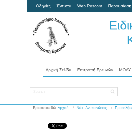
Οδηγίες
Έντυπα
Web Rescom
Παρουσίαση
Ειδ
Κον
Πα
Αρχική Σελίδα
Επιτροπή Ερευνών
ΜΟΔΥ
Βρίσκεστε εδώ:
Αρχική
Νέα - Ανακοινώσεις
Προσκλήσε