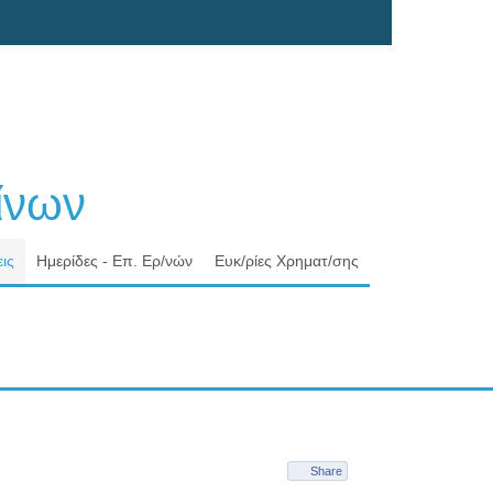
νων
ις
Ημερίδες - Επ. Ερ/νών
Ευκ/ρίες Χρηματ/σης
Share