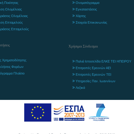
ική Ποιότητας
Ονοματόγραμμα
ση Ολομέλειας
Εγκαταστάσεις
ριάσεις Ολομέλειας
Χάρτης
ση Επταμελούς
Στοιχεία Επικοινωνίας
ριάσεις Επταμελούς
τήσεις
Χρήσιμοι Σύνδεσμοι
ς Χρηματοδότησης
Παλιά Ιστοσελίδα ΕΛΚΕ ΤΕΙ ΗΠΕΙΡΟΥ
κλήσεις Φορέων
Επιτροπές Ερευνών ΑΕΙ
όγραμμα Πλαίσιο
Επιτροπές Ερευνών ΤΕΙ
Υπηρεσίες Παν. Ιωαννίνων
Λεξικά