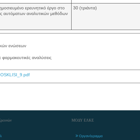
δημοσιευμένο ερευνητικό έργο στο
30 (τριάντα)
ής αυτόματων αναλυτικών μεθόδων
ικών ενώσεων
ε φαρμακευτικές αναλύσεις
OSKLISI_9.pdf
Ερευνών
ΜΟΔΥ ΕΛΚΕ
λ
Οργανόγραμμα