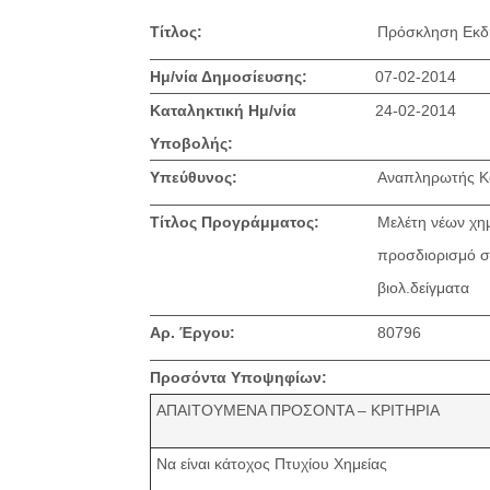
Τίτλος:
Πρόσκληση Εκδ
Ημ/νία Δημοσίευσης:
07-02-2014
Καταληκτική Ημ/νία
24-02-2014
Υποβολής:
Υπεύθυνος:
Αναπληρωτής Κ
Τίτλος Προγράμματος:
Μελέτη νέων χη
προσδιορισμό σ
βιολ.δείγματα
Αρ. Έργου:
80796
Προσόντα Υποψηφίων:
ΑΠΑΙΤΟΥΜΕΝΑ ΠΡΟΣΟΝΤΑ – ΚΡΙΤΗΡΙΑ
Να είναι κάτοχος Πτυχίου Χημείας