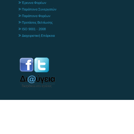
Έρευνα Φορέων
Παράπονα Συνεργατών
Παράπονα Φορέων
Προτάσεις Βελτίωσης
ISO 9001 - 2008
Διαχειριστική Επάρκεια