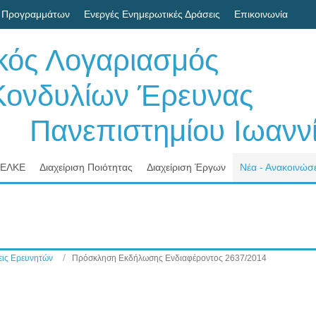
 Προγραμμάτων
Ενεργές Ενημερωτικές Δράσεις
Επικοινωνία
ικός Λογαριασμός
δυλίων Έρευνας
νεπιστημίου Ιωαννί
 ΕΛΚΕ
Διαχείριση Ποιότητας
Διαχείριση Έργων
Νέα - Ανακοινώσε
ις Ερευνητών
Πρόσκληση Εκδήλωσης Ενδιαφέροντος 2637/2014