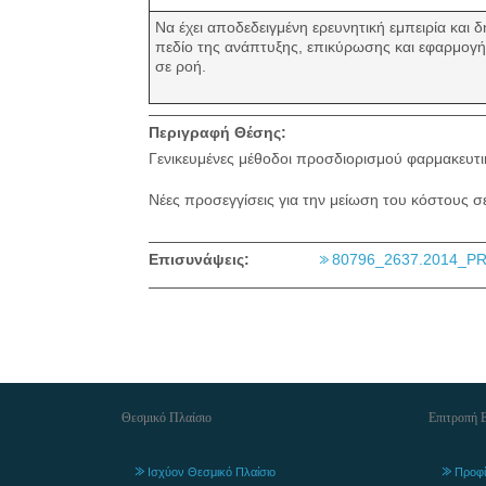
Να έχει αποδεδειγμένη ερευνητική εμπειρία και 
πεδίο της ανάπτυξης, επικύρωσης και εφαρμογ
σε ροή.
Περιγραφή Θέσης:
Γενικευμένες μέθοδοι προσδιορισμού φαρμακευτ
Νέες προσεγγίσεις για την μείωση του κόστους σ
Επισυνάψεις:
80796_2637.2014_PR
Θεσμικό Πλαίσιο
Επιτροπή 
Ισχύον Θεσμικό Πλαίσιο
Προφί