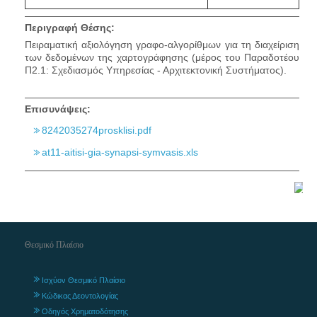
Περιγραφή Θέσης:
Πειραματική αξιολόγηση γραφο-αλγορίθμων για τη διαχείριση
των δεδομένων της χαρτογράφησης (μέρος του Παραδοτέου
Π2.1: Σχεδιασμός Υπηρεσίας - Αρχιτεκτονική Συστήματος).
Επισυνάψεις:
8242035274prosklisi.pdf
at11-aitisi-gia-synapsi-symvasis.xls
Θεσμικό Πλαίσιο
Ισχύον Θεσμικό Πλαίσιο
Κώδικας Δεοντολογίας
Οδηγός Χρηματοδότησης