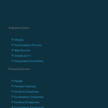
Διαχείριση Έργων
Οδηγίες
Τυποποιημένα Έντυπα
Web Rescom
Στοιχεία Δ.Ο.Υ.
Χιλιομετρικές Αποστάσεις
Επιτροπή Ερευνών
Προφίλ
Πολιτική Ποιότητας
Σύνθεση Ολομέλειας
Συνεδριάσεις Ολομέλειας
Σύνθεση Επταμελούς
Συνεδριάσεις Επταμελούς