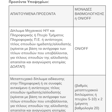
Προσόντα Υποψηφίων:
ΜΟΝΑΔΕΣ
ΑΠΑΙΤΟΥΜΕΝΑ ΠΡΟΣΟΝΤΑ
ΒΑΘΜΟΛΟΓΗΣΗΣ
ή ON/OFF
Δίπλωμα Μηχανικού Η/Υ και
Πληροφορικής ή Πτυχίο Τμήματος
Πληροφορικής Π.Ε. ή αντίστοιχος
τίτλος σπουδών ημεδαπής/αλλοδαπής
(κρίνεται με βάση τα αντίγραφα των
ON/OFF
τίτλων σπουδών που υποβάλλονται,
για τίτλους σπουδών της αλλοδαπής
απαιτείται και αναγνώριση ισοτιμίας
ΔΟΑΤΑΠ)
Μεταπτυχιακό δίπλωμα ειδίκευσης
στην Πληροφορική ή σε συναφές
(βαθμός
αντικείμενο ή αντίστοιχος τίτλος
μεταπτυχιακού
σπουδών ημεδαπής/αλλοδαπής
διπλώματος ή
(κρίνεται με βάση τα αντίγραφα των
πτυχίου 5-10) x 2
τίτλων σπουδών που υποβάλλονται,
(μέγιστη
για τίτλους σπουδών της αλλοδαπής
βαθμολογία 20)
απαιτείται και αναγνώριση ισοτιμίας