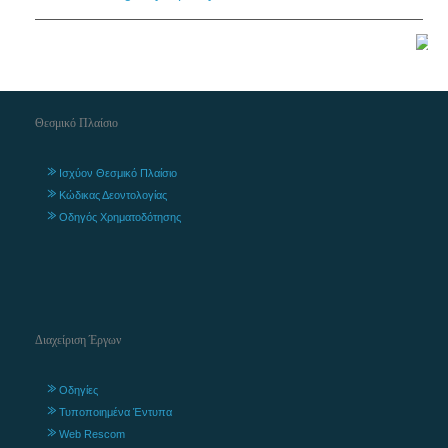
Θεσμικό Πλαίσιο
Ισχύον Θεσμικό Πλαίσιο
Κώδικας Δεοντολογίας
Οδηγός Χρηματοδότησης
Διαχείριση Έργων
Οδηγίες
Τυποποιημένα Έντυπα
Web Rescom