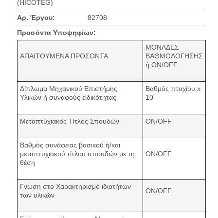
(HICOTEG)
Αρ. Έργου:
82708
Προσόντα Υποψηφίων:
ΜΟΝΑΔΕΣ
ΑΠΑΙΤΟΥΜΕΝΑ ΠΡΟΣΟΝΤΑ
ΒΑΘΜΟΛΟΓΗΣΗΣ
ή ON/OFF
Δίπλωμα Μηχανικού Επιστήμης
Βαθμός πτυχίου x
Υλικών ή συναφούς ειδικότητας
10
Μεταπτυχιακός Τίτλος Σπουδών
ON/OFF
Βαθμός συνάφειας βασικού ή/και
μεταπτυχιακού τίτλου σπουδών με τη
ON/OFF
θέση
Γνώση στο Χαρακτηρισμό ιδιοτήτων
ON/OFF
των υλικών