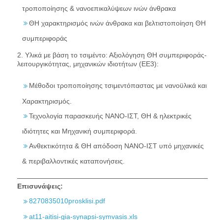
τροποποίησης & νανοεπικαλύψεων ινών άνθρακα
ΘΗ χαρακτηρισμός ινών άνθρακα και βελτιστοποίηση ΘΗ
συμπεριφοράς
2. Υλικά με βάση το τσιμέντο: Αξιολόγηση ΘΗ συμπεριφοράς-
λειτουργικότητας, μηχανικών ιδιοτήτων (ΕΕ3):
Μέθοδοι τροποποίησης τσιμεντόπαστας με νανοϋλικά και
Χαρακτηρισμός.
Τεχνολογία παρασκευής ΝΑΝΟ-ΙΣΤ, ΘΗ & ηλεκτρικές
ιδιότητες και Μηχανική συμπεριφορά.
Ανθεκτικότητα & ΘΗ απόδοση ΝΑΝΟ-ΙΣΤ υπό μηχανικές
& περιβαλλοντικές καταπονήσεις.
Επισυνάψεις:
8270835010prosklisi.pdf
at11-aitisi-gia-synapsi-symvasis.xls