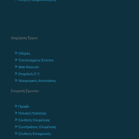
Διαχείριση Έργων
Οδηγίες
Τυποποιημένα Έντυπα
Web Rescom
Στοιχεία Δ.Ο.Υ.
Χιλιομετρικές Αποστάσεις
Επιτροπή Ερευνών
Προφίλ
Πολιτική Ποιότητας
Σύνθεση Ολομέλειας
Συνεδριάσεις Ολομέλειας
Σύνθεση Επταμελούς