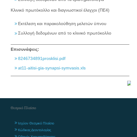
Κλινικό πρωτόκολλο και διαγνωστικοί έλεγχοι (ΠΕ4)
Εκτέλεση και παρακολούθηση μελετών ύπνου
Συλλογή δεδομένων από το κλινικό πρωτόκολλο
Επισυνάψεις:
8246734891prosklisi.pdf
at11-aitisi-gia-synapsi-symvasis.xls
Θεσμικό Πλαίσιο
Ισχύον Θεσμικό Πλαίσιο
Κώδικας Δεοντολογίας
Οδηγός Χρηματοδότησης